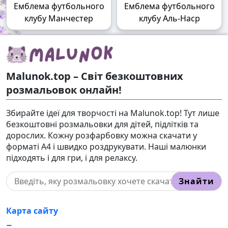
Емблема футбольного
Емблема футбольного
клубу Манчестер
клубу Аль-Наср
Malunok.top – Світ безкоштовних
розмальовок онлайн!
Збирайте ідеї для творчості на Malunok.top! Тут лише
безкоштовні розмальовки для дітей, підлітків та
дорослих. Кожну розфарбовку можна скачати у
форматі А4 і швидко роздрукувати. Наші малюнки
підходять і для гри, і для релаксу.
Знайти
Карта сайту