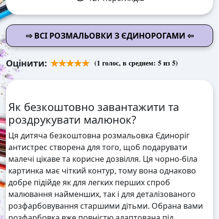
⇨ ВСІ РОЗМАЛЬОВКИ З ЄДИНОРОГАМИ ⇦
Оцінити:
(
1
голос, в среднем:
5
из 5)
Як безкоштовно завантажити та
роздрукувати малюнок?
Ця дитяча безкоштовна розмальовка Єдиноріг
антистрес створена для того, щоб подарувати
малечі цікаве та корисне дозвілля. Ця чорно-біла
картинка має чіткий контур, тому вона однаково
добре підійде як для легких перших спроб
малювання найменших, так і для деталізованого
розфарбовування старшими дітьми. Обрана вами
розфарбовка вже повністю адаптована під