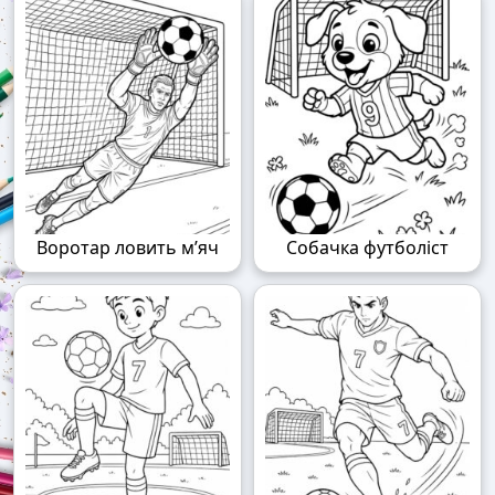
Воротар ловить м’яч
Собачка футболіст