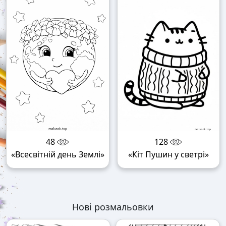
48
128
«Всесвітній день Землі»
«Кіт Пушин у светрі»
Нові розмальовки