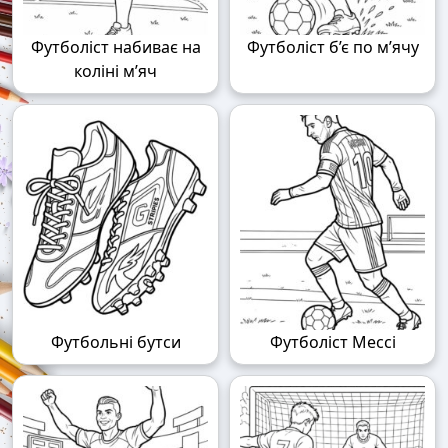
Футболіст набиває на
Футболіст б’є по м’ячу
коліні м’яч
Футбольні бутси
Футболіст Мессі