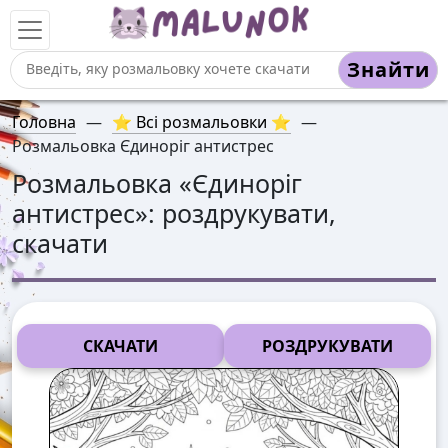
Знайти
Головна
—
⭐ Всі розмальовки ⭐
—
Розмальовка Єдиноріг антистрес
Розмальовка «
Єдиноріг
антистрес
»: роздрукувати,
скачати
СКАЧАТИ
РОЗДРУКУВАТИ