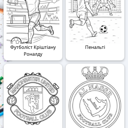
Футболіст Кріштіану
Пенальті
Роналду