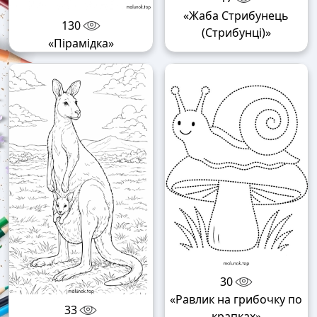
«Жаба Стрибунець
130
(Стрибунці)»
«Пірамідка»
30
«Равлик на грибочку по
33
крапках»