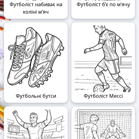
Футболіст набиває на
Футболіст б’є по м’ячу
коліні м’яч
Футбольні бутси
Футболіст Мессі