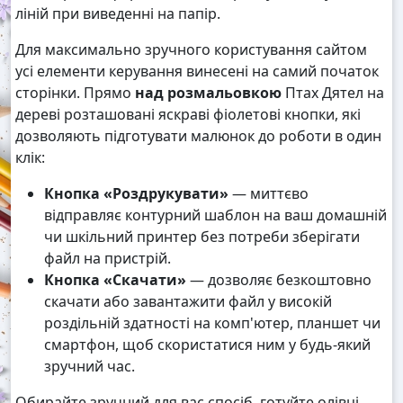
ліній при виведенні на папір.
Для максимально зручного користування сайтом
усі елементи керування винесені на самий початок
сторінки. Прямо
над розмальовкою
Птах Дятел на
дереві розташовані яскраві фіолетові кнопки, які
дозволяють підготувати малюнок до роботи в один
клік:
Кнопка «Роздрукувати»
— миттєво
відправляє контурний шаблон на ваш домашній
чи шкільний принтер без потреби зберігати
файл на пристрій.
Кнопка «Скачати»
— дозволяє безкоштовно
скачати або завантажити файл у високій
роздільній здатності на комп'ютер, планшет чи
смартфон, щоб скористатися ним у будь-який
зручний час.
Обирайте зручний для вас спосіб, готуйте олівці,