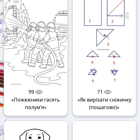
99
71
«Пожежники гасять
«Як вирізати сніжинку
полум’я»
(пошагово)»