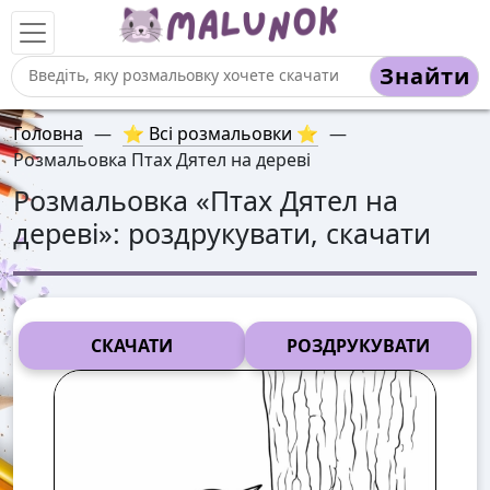
Знайти
Головна
—
⭐ Всі розмальовки ⭐
—
Розмальовка Птах Дятел на дереві
Розмальовка «
Птах Дятел на
дереві
»: роздрукувати, скачати
СКАЧАТИ
РОЗДРУКУВАТИ