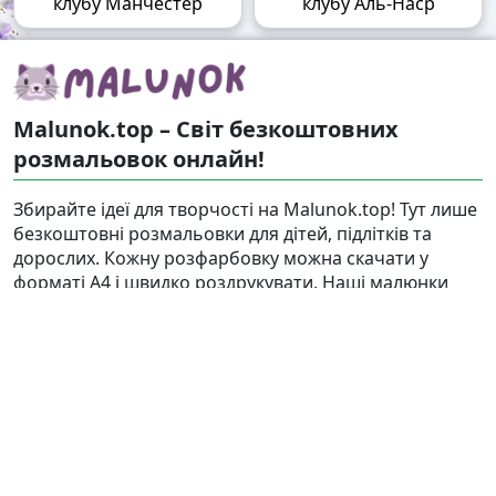
клубу Манчестер
клубу Аль-Наср
Malunok.top – Світ безкоштовних
розмальовок онлайн!
Збирайте ідеї для творчості на Malunok.top! Тут лише
безкоштовні розмальовки для дітей, підлітків та
дорослих. Кожну розфарбовку можна скачати у
форматі А4 і швидко роздрукувати. Наші малюнки
підходять і для гри, і для релаксу.
Знайти
Карта сайту
Правовласникам