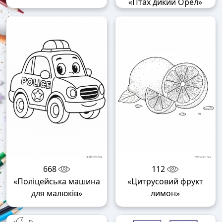
«Птах дикий Орел»
668
112
«Поліцейська машина
«Цитрусовий фрукт
для малюків»
лимон»