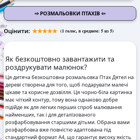
⇨ РОЗМАЛЬОВКИ ПТАХІВ ⇦
Оцінити:
(
1
голос, в среднем:
5
из 5)
Як безкоштовно завантажити та
роздрукувати малюнок?
Ця дитяча безкоштовна розмальовка Птах Дятел на
дереві створена для того, щоб подарувати малечі
цікаве та корисне дозвілля. Ця чорно-біла картинка
має чіткий контур, тому вона однаково добре
підійде як для легких перших спроб малювання
найменших, так і для деталізованого
розфарбовування старшими дітьми. Обрана вами
розфарбовка вже повністю адаптована під
стандартний формат А4, що гарантує високу якість