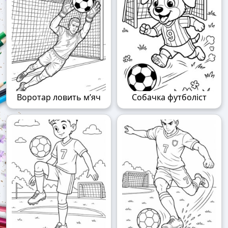
Воротар ловить м’яч
Собачка футболіст