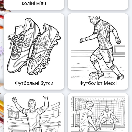
коліні м’яч
Футбольні бутси
Футболіст Мессі