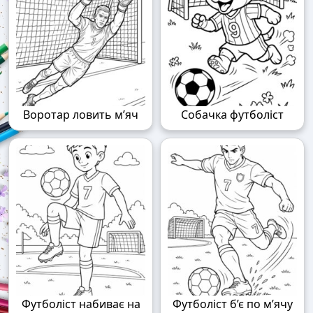
Воротар ловить м’яч
Собачка футболіст
Футболіст набиває на
Футболіст б’є по м’ячу