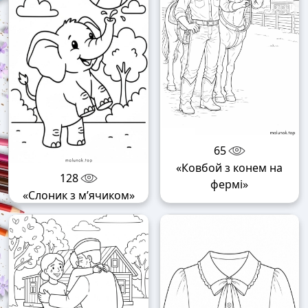
65
«Ковбой з конем на
128
фермі»
«Слоник з м’ячиком»