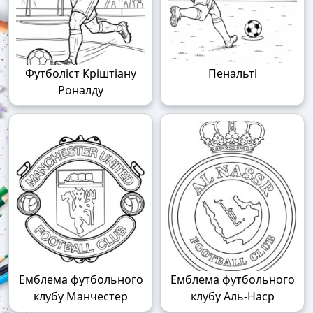
Футболіст Кріштіану
Пенальті
Роналду
Емблема футбольного
Емблема футбольного
клубу Манчестер
клубу Аль-Наср