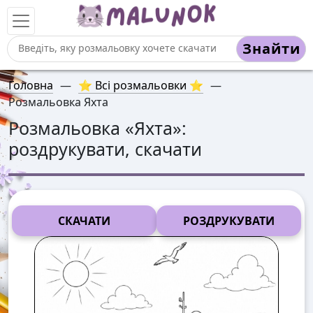
Знайти
Головна
—
⭐ Всі розмальовки ⭐
—
Розмальовка Яхта
Розмальовка «
Яхта
»:
роздрукувати, скачати
СКАЧАТИ
РОЗДРУКУВАТИ