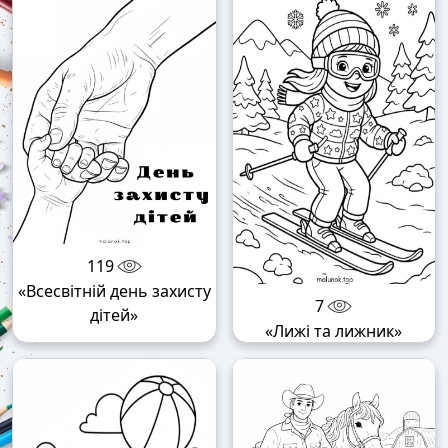
119
«Всесвітній день захисту
7
дітей»
«Лижі та лижник»