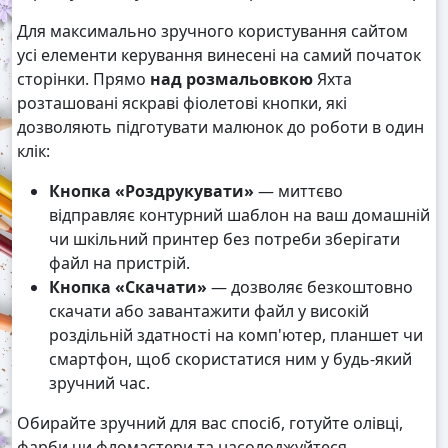
Для максимально зручного користування сайтом
усі елементи керування винесені на самий початок
сторінки. Прямо
над розмальовкою
Яхта
розташовані яскраві фіолетові кнопки, які
дозволяють підготувати малюнок до роботи в один
клік:
Кнопка «Роздрукувати»
— миттєво
відправляє контурний шаблон на ваш домашній
чи шкільний принтер без потреби зберігати
файл на пристрій.
Кнопка «Скачати»
— дозволяє безкоштовно
скачати або завантажити файл у високій
роздільній здатності на комп'ютер, планшет чи
смартфон, щоб скористатися ним у будь-який
зручний час.
Обирайте зручний для вас спосіб, готуйте олівці,
фарби чи фломастери та насолоджуйтеся