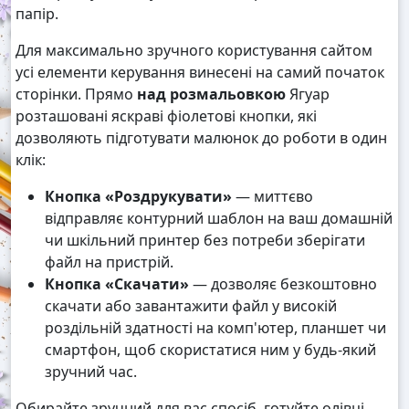
папір.
Для максимально зручного користування сайтом
усі елементи керування винесені на самий початок
сторінки. Прямо
над розмальовкою
Ягуар
розташовані яскраві фіолетові кнопки, які
дозволяють підготувати малюнок до роботи в один
клік:
Кнопка «Роздрукувати»
— миттєво
відправляє контурний шаблон на ваш домашній
чи шкільний принтер без потреби зберігати
файл на пристрій.
Кнопка «Скачати»
— дозволяє безкоштовно
скачати або завантажити файл у високій
роздільній здатності на комп'ютер, планшет чи
смартфон, щоб скористатися ним у будь-який
зручний час.
Обирайте зручний для вас спосіб, готуйте олівці,