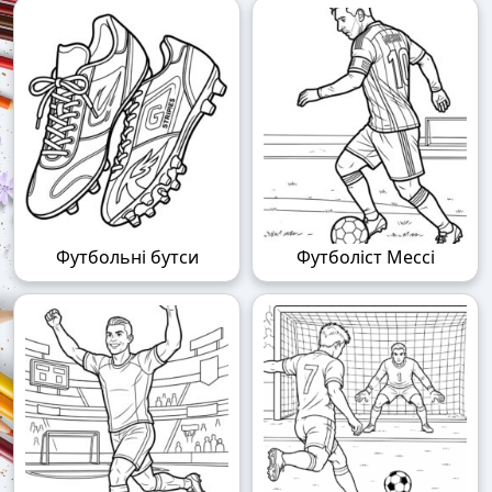
Футбольні бутси
Футболіст Мессі