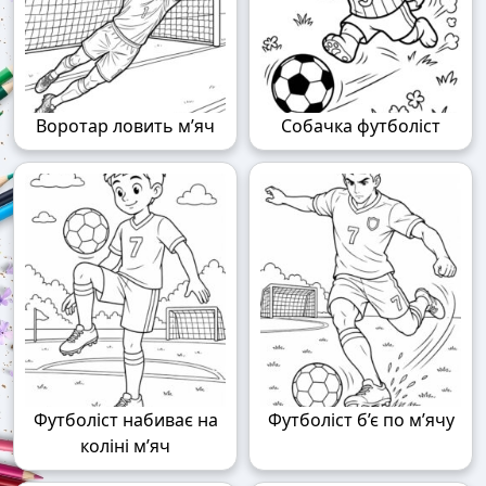
Воротар ловить м’яч
Собачка футболіст
Футболіст набиває на
Футболіст б’є по м’ячу
коліні м’яч