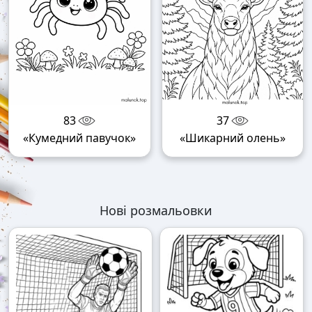
83
37
«Кумедний павучок»
«Шикарний олень»
Нові розмальовки