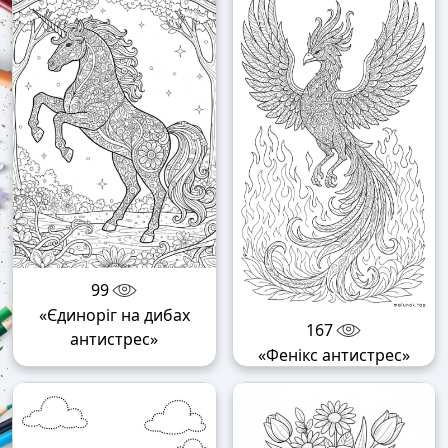
99
«Єдиноріг на дибах
167
антистрес»
«Фенікс антистрес»