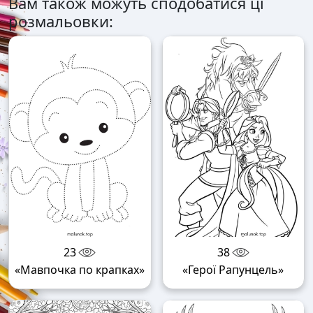
Вам також можуть сподобатися ці
розмальовки:
23
38
«Мавпочка по крапках»
«Герої Рапунцель»