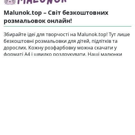
Malunok.top – Світ безкоштовних
розмальовок онлайн!
Збирайте ідеї для творчості на Malunok.top! Тут лише
безкоштовні розмальовки для дітей, підлітків та
дорослих. Кожну розфарбовку можна скачати у
форматі А4 і швидко роздрукувати. Наші малюнки
підходять і для гри, і для релаксу.
Знайти
Карта сайту
Правовласникам
Контакти
Корисні статті
Ⓒ 2025 - 2026 Ⓒ Malunok.top — кращий сайт, де