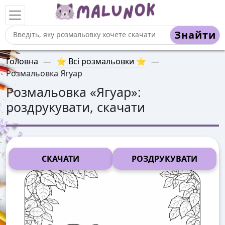
Знайти
Головна
—
⭐ Всі розмальовки ⭐
—
Розмальовка Ягуар
Розмальовка «
Ягуар
»:
роздрукувати, скачати
СКАЧАТИ
РОЗДРУКУВАТИ