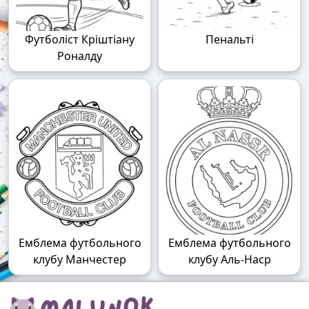
Футболіст Кріштіану
Пенальті
Роналду
Емблема футбольного
Емблема футбольного
клубу Манчестер
клубу Аль-Наср