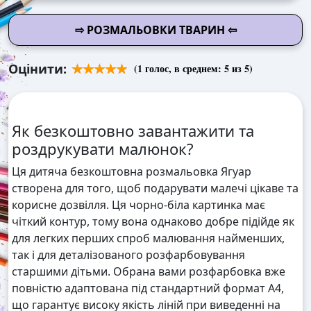
⇨ РОЗМАЛЬОВКИ ТВАРИН ⇦
Оцінити:
(
1
голос, в среднем:
5
из 5)
Як безкоштовно завантажити та
роздрукувати малюнок?
Ця дитяча безкоштовна розмальовка Ягуар
створена для того, щоб подарувати малечі цікаве та
корисне дозвілля. Ця чорно-біла картинка має
чіткий контур, тому вона однаково добре підійде як
для легких перших спроб малювання найменших,
так і для деталізованого розфарбовування
старшими дітьми. Обрана вами розфарбовка вже
повністю адаптована під стандартний формат А4,
що гарантує високу якість ліній при виведенні на