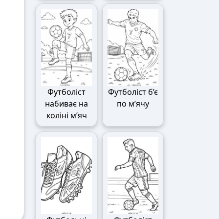
Футболіст
Футболіст б’є
набиває на
по м’ячу
коліні м’яч