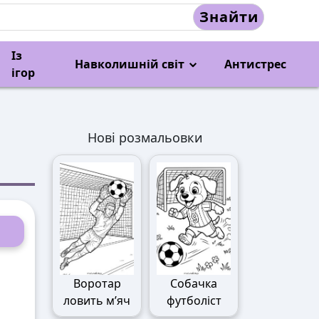
Знайти
Із
Навколишній світ
Антистрес
ігор
Нові розмальовки
Воротар
Собачка
ловить м’яч
футболіст