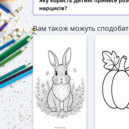
Яку користь дитині принесе ро
нарцисів?
Вам також можуть сподобат