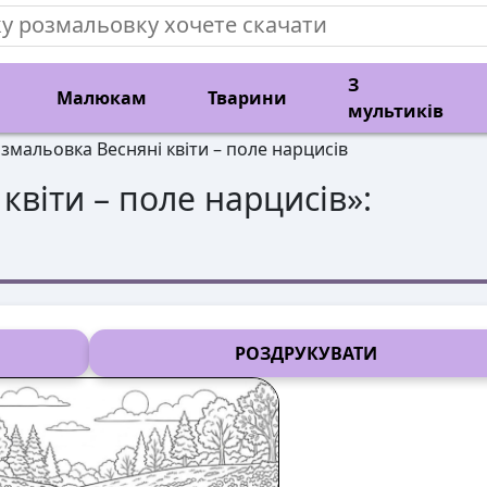
З
Малюкам
Тварини
мультиків
змальовка Весняні квіти – поле нарцисів
 квіти – поле нарцисів
»:
РОЗДРУКУВАТИ