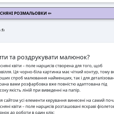
ЕСНЯНІ РОЗМАЛЬОВКИ ⇦
 5)
ти та роздрукувати малюнок?
няні квіти – поле нарцисів створена для того, щоб
вілля. Ця чорно-біла картинка має чіткий контур, тому 
ерших спроб малювання найменших, так і для деталізова
ана вами розфарбовка вже повністю адаптована під
ку якість ліній при виведенні на папір.
 сайтом усі елементи керування винесені на самий поч
сняні квіти – поле нарцисів розташовані яскраві фіолето
юнок до роботи в один клік: