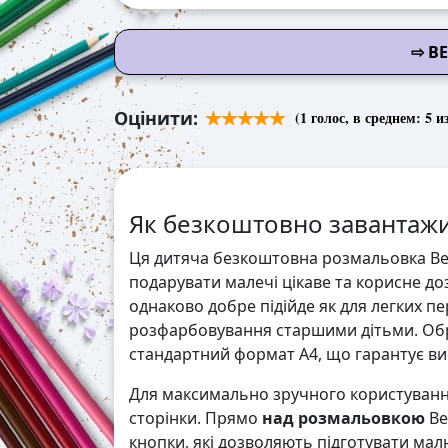
⇨ В
Оцінити:
(
1
голос, в среднем:
5
из
Як безкоштовно завантажи
Ця дитяча безкоштовна розмальовка Вес
подарувати малечі цікаве та корисне доз
однаково добре підійде як для легких п
розфарбовування старшими дітьми. Обр
стандартний формат А4, що гарантує висо
Для максимально зручного користування
сторінки. Прямо
над розмальовкою
Ве
кнопки, які дозволяють підготувати мал