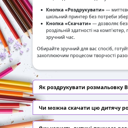
Кнопка «Роздрукувати»
— миттєво
шкільний принтер без потреби збері
Кнопка «Скачати»
— дозволяє без
роздільній здатності на комп'ютер,
зручний час.
Обирайте зручний для вас спосіб, готуй
захоплюючим процесом творчості разом
Як роздрукувати розмальовку Вес
Чи можна скачати цю дитячу р