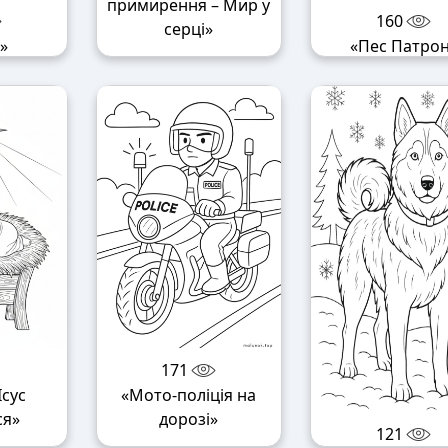
примирення – Мир у
160
серці»
»
«Пес Патро
171
Ісус
«Мото-поліція на
ся»
дорозі»
121