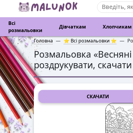
Всі
Дівчаткам
Хлопчикам
розмальовки
Головна
—
⭐ Всі розмальовки ⭐
—
Ро
Розмальовка «
Весняні
роздрукувати, скачати
СКАЧАТИ