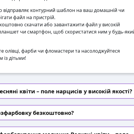
 відправляє контурний шаблон на ваш домашній чи
гати файл на пристрій.
коштовно скачати або завантажити файл у високій
 планшет чи смартфон, щоб скористатися ним у будь-яки
те олівці, фарби чи фломастери та насолоджуйтеся
 із дітьми!
няні квіти – поле нарцисів у високій якості?
озфарбовку безкоштовно?