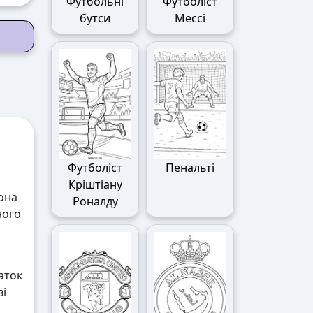
Футбольні
Футболіст
бутси
Мессі
Футболіст
Пенальті
Кріштіану
вона
Роналду
ного
аток
ві