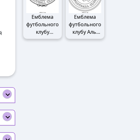
Емблема
Емблема
футбольного
футбольного
клубу
клубу Аль-
й
Манчестер
Наср