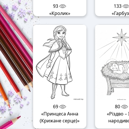
93
133
«Кролик»
«Гарбуз
69
80
«Принцеса Анна
«Різдво – 
(Крижане серце)»
народив