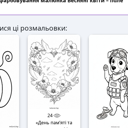
зфарбовування малюнка Весняні квіти – поле
ися ці розмальовки:
24
«День пам’яті та