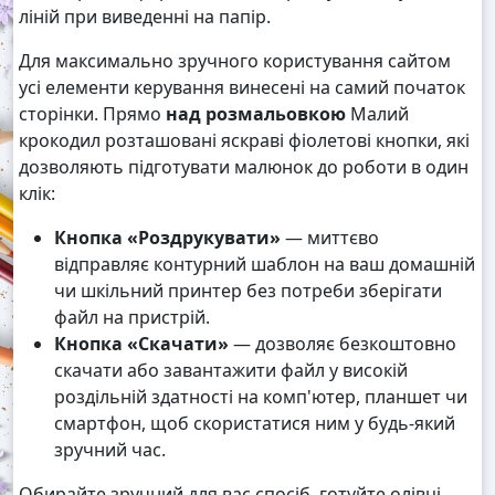
ліній при виведенні на папір.
Для максимально зручного користування сайтом
усі елементи керування винесені на самий початок
сторінки. Прямо
над розмальовкою
Малий
крокодил розташовані яскраві фіолетові кнопки, які
дозволяють підготувати малюнок до роботи в один
клік:
Кнопка «Роздрукувати»
— миттєво
відправляє контурний шаблон на ваш домашній
чи шкільний принтер без потреби зберігати
файл на пристрій.
Кнопка «Скачати»
— дозволяє безкоштовно
скачати або завантажити файл у високій
роздільній здатності на комп'ютер, планшет чи
смартфон, щоб скористатися ним у будь-який
зручний час.
Обирайте зручний для вас спосіб, готуйте олівці,