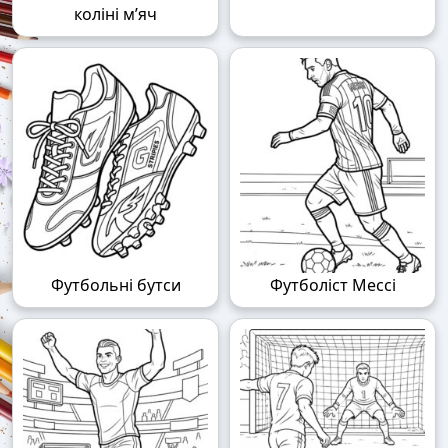
коліні м’яч
Футбольні бутси
Футболіст Мессі