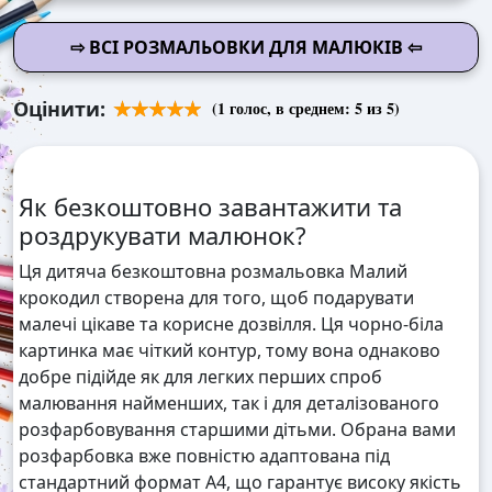
⇨ ВСІ РОЗМАЛЬОВКИ ДЛЯ МАЛЮКІВ ⇦
Оцінити:
(
1
голос, в среднем:
5
из 5)
Як безкоштовно завантажити та
роздрукувати малюнок?
Ця дитяча безкоштовна розмальовка Малий
крокодил створена для того, щоб подарувати
малечі цікаве та корисне дозвілля. Ця чорно-біла
картинка має чіткий контур, тому вона однаково
добре підійде як для легких перших спроб
малювання найменших, так і для деталізованого
розфарбовування старшими дітьми. Обрана вами
розфарбовка вже повністю адаптована під
стандартний формат А4, що гарантує високу якість