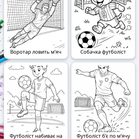
Воротар ловить м’яч
Собачка футболіст
Футболіст набиває на
Футболіст б’є по м’ячу