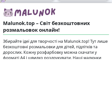
Malunok.top – Світ безкоштовних
розмальовок онлайн!
Збирайте ідеї для творчості на Malunok.top! Тут лише
безкоштовні розмальовки для дітей, підлітків та
дорослих. Кожну розфарбовку можна скачати у
форматі А4 і швидко роздрукувати. Наші малюнки
підходять і для гри, і для релаксу.
Знайти
Карта сайту
Правовласникам
Контакти