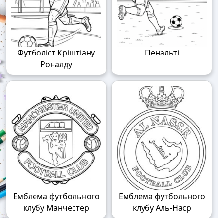
Футболіст Кріштіану
Пенальті
Роналду
Емблема футбольного
Емблема футбольного
клубу Манчестер
клубу Аль-Наср