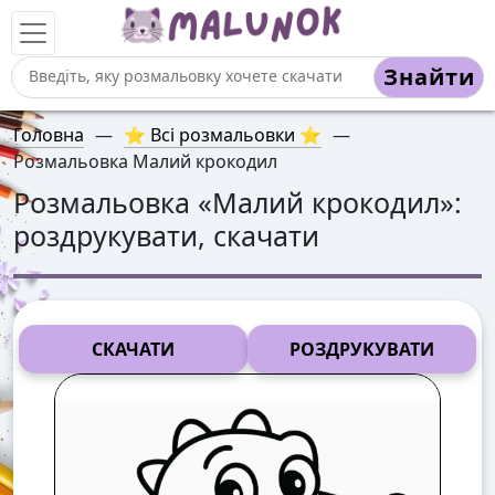
Знайти
Головна
—
⭐ Всі розмальовки ⭐
—
Розмальовка Малий крокодил
Розмальовка «
Малий крокодил
»:
роздрукувати, скачати
СКАЧАТИ
РОЗДРУКУВАТИ