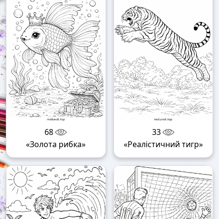
68
33
«Золота рибка»
«Реалістичний тигр»