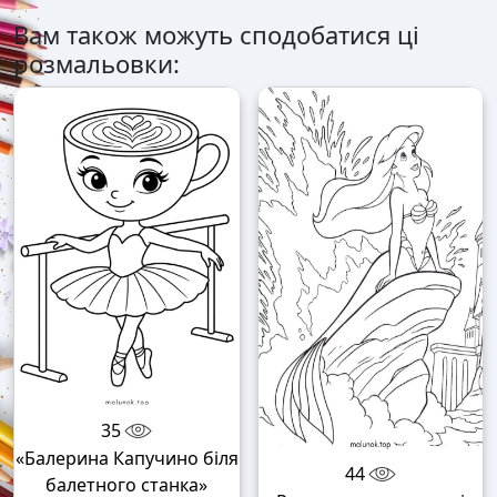
Вам також можуть сподобатися ці
розмальовки:
35
«Балерина Капучино біля
44
балетного станка»