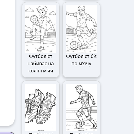
Футболіст
Футболіст б’є
набиває на
по м’ячу
коліні м’яч