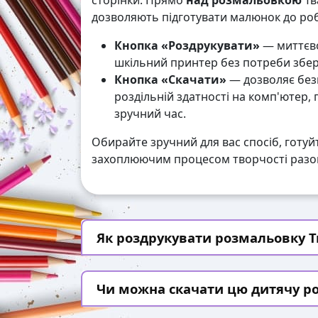
сторінки. Прямо
над розмальовкою
Тв
дозволяють підготувати малюнок до робо
Кнопка «Роздрукувати»
— миттєво
шкільний принтер без потреби збері
Кнопка «Скачати»
— дозволяє без
роздільній здатності на комп'ютер,
зручний час.
Обирайте зручний для вас спосіб, готуй
захоплюючим процесом творчості разом
Як роздрукувати розмальовку Тва
Чи можна скачати цю дитячу р