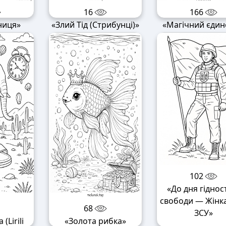
16
166
ниця»
«Злий Тід (Стрибунці)»
«Магічний єдин
102
«До дня гідност
свободи — Жінка
68
ЗСУ»
 (Lirili
«Золота рибка»