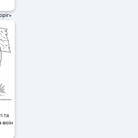
оріг»
і та
-воїн