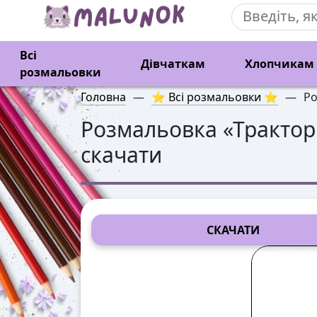
Всі
Дівчаткам
Хлопчикам
розмальовки
Головна
—
⭐ Всі розмальовки ⭐
—
Ро
Розмальовка «
Трактор
скачати
СКАЧАТИ