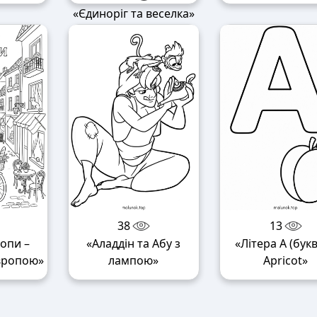
«Єдиноріг та веселка»
38
13
опи –
«Аладдін та Абу з
«Літера A (букв
вропою»
лампою»
Apricot»