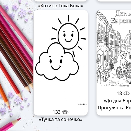
«Котик з Тока Бока»
18
«До дня Євр
Прогулянка Є
133
«Тучка та сонечко»