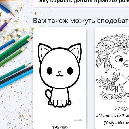
Яку користь дитині принесе р
Вам також можуть сподобат
27
«Маленький я
(У чужій шк
195