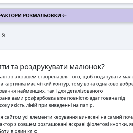
 ТРАКТОРИ РОЗМАЛЬОВКИ ⇦
 5)
ти та роздрукувати малюнок?
актор з ковшем створена для того, щоб подарувати мал
іла картинка має чіткий контур, тому вона однаково добр
ювання найменших, так і для деталізованого
ана вами розфарбовка вже повністю адаптована під
ку якість ліній при виведенні на папір.
 сайтом усі елементи керування винесені на самий поч
актор з ковшем розташовані яскраві фіолетові кнопки, як
ти в один клік: