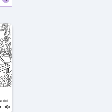
аніні
nini)»