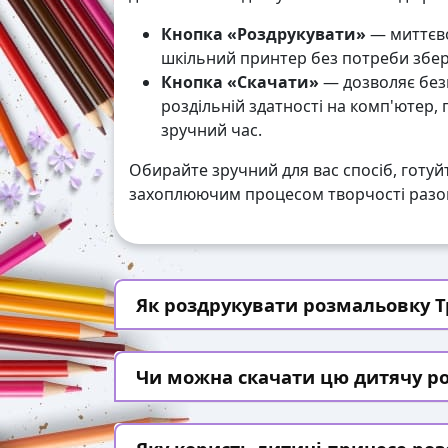
Кнопка «Роздрукувати»
— миттєво
шкільний принтер без потреби збері
Кнопка «Скачати»
— дозволяє без
роздільній здатності на комп'ютер,
зручний час.
Обирайте зручний для вас спосіб, готуй
захоплюючим процесом творчості разом
Як роздрукувати розмальовку Тр
Чи можна скачати цю дитячу р