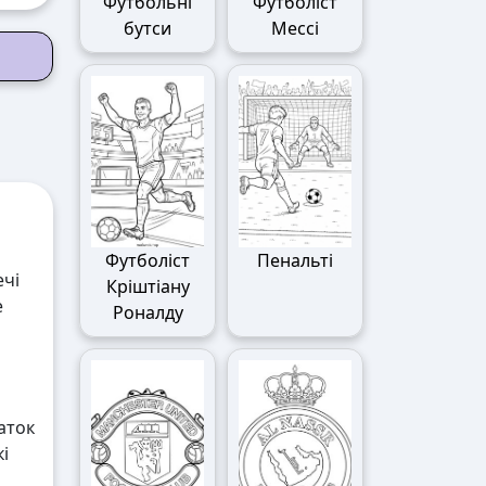
Футбольні
Футболіст
бутси
Мессі
Футболіст
Пенальті
ечі
Кріштіану
е
Роналду
аток
і