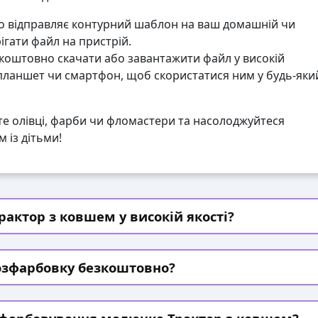
 відправляє контурний шаблон на ваш домашній чи
гати файл на пристрій.
коштовно скачати або завантажити файл у високій
 планшет чи смартфон, щоб скористатися ним у будь-яки
те олівці, фарби чи фломастери та насолоджуйтеся
 із дітьми!
актор з ковшем у високій якості?
озфарбовку безкоштовно?