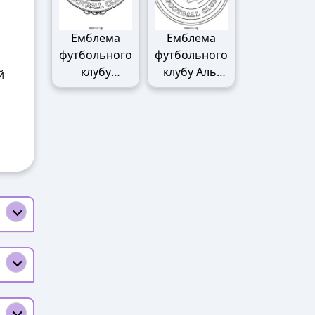
Емблема
Емблема
футбольного
футбольного
клубу
клубу Аль-
й
Манчестер
Наср