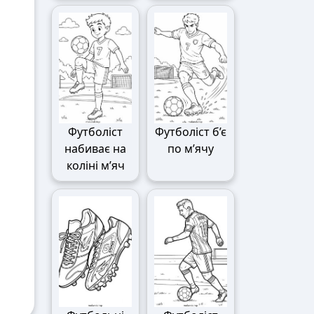
Футболіст
Футболіст б’є
набиває на
по м’ячу
коліні м’яч