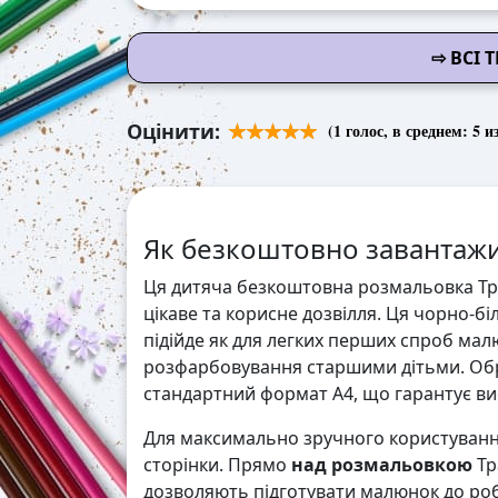
⇨ ВСІ
Оцінити:
(
1
голос, в среднем:
5
из
Як безкоштовно завантажи
Ця дитяча безкоштовна розмальовка Тр
цікаве та корисне дозвілля. Ця чорно-б
підійде як для легких перших спроб мал
розфарбовування старшими дітьми. Обр
стандартний формат А4, що гарантує висо
Для максимально зручного користування
сторінки. Прямо
над розмальовкою
Тр
дозволяють підготувати малюнок до робо