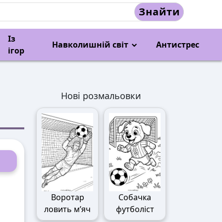
Знайти
Із
Навколишній світ
Антистрес
ігор
Нові розмальовки
Воротар
Собачка
ловить м’яч
футболіст