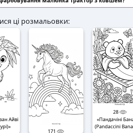
озфарбовування малюнка Трактор з ковшем?
ися ці розмальовки:
28
ван Айві
«Пандачіні Бан
урі)»
(Pandaccini Bana
171