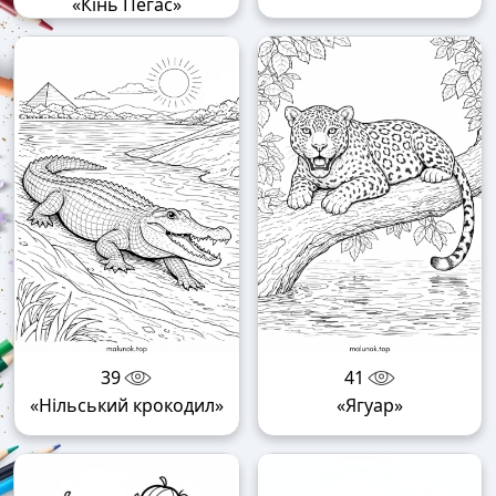
«Кінь Пегас»
39
41
«Нільський крокодил»
«Ягуар»