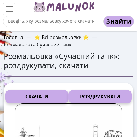
Знайти
Головна
—
⭐ Всі розмальовки ⭐
—
Розмальовка Сучасний танк
Розмальовка «
Сучасний танк
»:
роздрукувати, скачати
СКАЧАТИ
РОЗДРУКУВАТИ