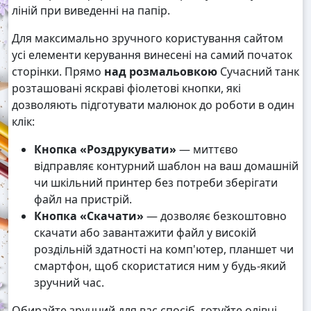
ліній при виведенні на папір.
Для максимально зручного користування сайтом
усі елементи керування винесені на самий початок
сторінки. Прямо
над розмальовкою
Сучасний танк
розташовані яскраві фіолетові кнопки, які
дозволяють підготувати малюнок до роботи в один
клік:
Кнопка «Роздрукувати»
— миттєво
відправляє контурний шаблон на ваш домашній
чи шкільний принтер без потреби зберігати
файл на пристрій.
Кнопка «Скачати»
— дозволяє безкоштовно
скачати або завантажити файл у високій
роздільній здатності на комп'ютер, планшет чи
смартфон, щоб скористатися ним у будь-який
зручний час.
Обирайте зручний для вас спосіб, готуйте олівці,