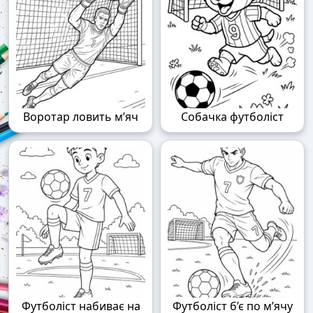
Воротар ловить м’яч
Собачка футболіст
Футболіст набиває на
Футболіст б’є по м’ячу