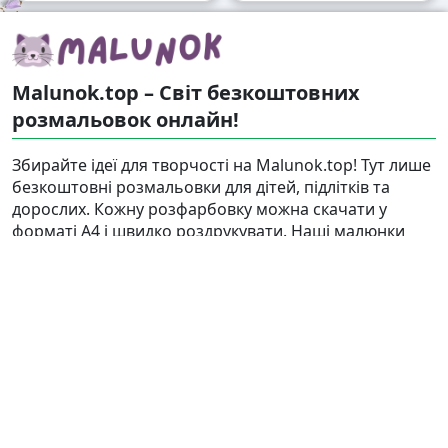
Malunok.top – Світ безкоштовних
розмальовок онлайн!
Збирайте ідеї для творчості на Malunok.top! Тут лише
безкоштовні розмальовки для дітей, підлітків та
дорослих. Кожну розфарбовку можна скачати у
форматі А4 і швидко роздрукувати. Наші малюнки
підходять і для гри, і для релаксу.
Знайти
Карта сайту
Правовласникам
Контакти