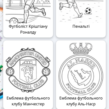
Футболіст Кріштіану
Пенальті
Роналду
Емблема футбольного
Емблема футбольного
клубу Манчестер
клубу Аль-Наср