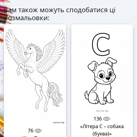
Вам також можуть сподобатися ці
розмальовки:
136
«Літера С – собака
76
(буква)»