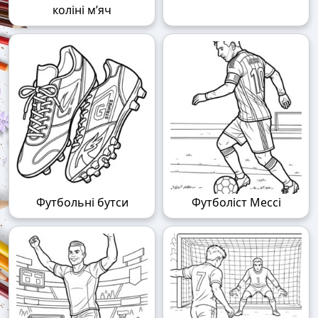
коліні м’яч
Футбольні бутси
Футболіст Мессі