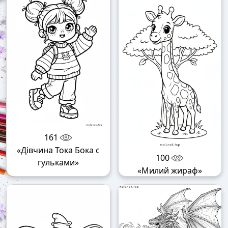
161
«Дівчина Тока Бока с
100
гульками»
«Милий жираф»