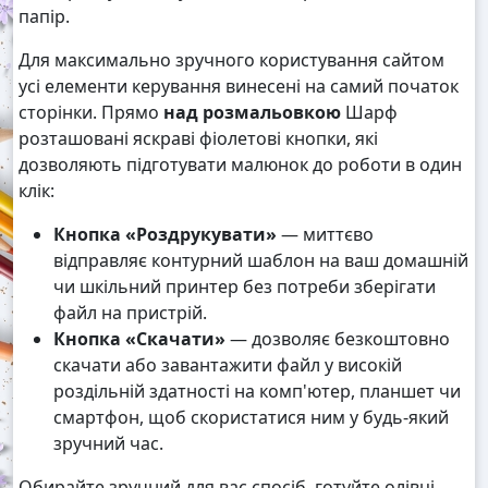
папір.
Для максимально зручного користування сайтом
усі елементи керування винесені на самий початок
сторінки. Прямо
над розмальовкою
Шарф
розташовані яскраві фіолетові кнопки, які
дозволяють підготувати малюнок до роботи в один
клік:
Кнопка «Роздрукувати»
— миттєво
відправляє контурний шаблон на ваш домашній
чи шкільний принтер без потреби зберігати
файл на пристрій.
Кнопка «Скачати»
— дозволяє безкоштовно
скачати або завантажити файл у високій
роздільній здатності на комп'ютер, планшет чи
смартфон, щоб скористатися ним у будь-який
зручний час.
Обирайте зручний для вас спосіб, готуйте олівці,