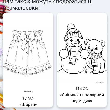
Вам також можуть сподобатися ці
розмальовки:
114
«Сніговик та полярний
17
ведмедик»
«Шорти»