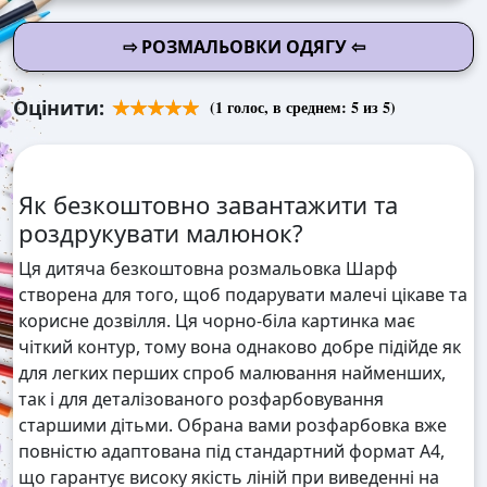
⇨ РОЗМАЛЬОВКИ ОДЯГУ ⇦
Оцінити:
(
1
голос, в среднем:
5
из 5)
Як безкоштовно завантажити та
роздрукувати малюнок?
Ця дитяча безкоштовна розмальовка Шарф
створена для того, щоб подарувати малечі цікаве та
корисне дозвілля. Ця чорно-біла картинка має
чіткий контур, тому вона однаково добре підійде як
для легких перших спроб малювання найменших,
так і для деталізованого розфарбовування
старшими дітьми. Обрана вами розфарбовка вже
повністю адаптована під стандартний формат А4,
що гарантує високу якість ліній при виведенні на