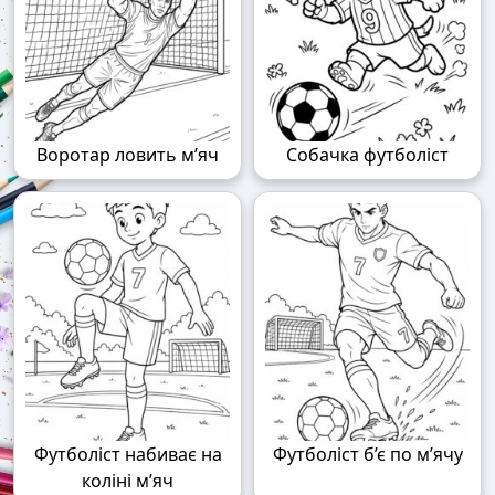
Воротар ловить м’яч
Собачка футболіст
Футболіст набиває на
Футболіст б’є по м’ячу
коліні м’яч