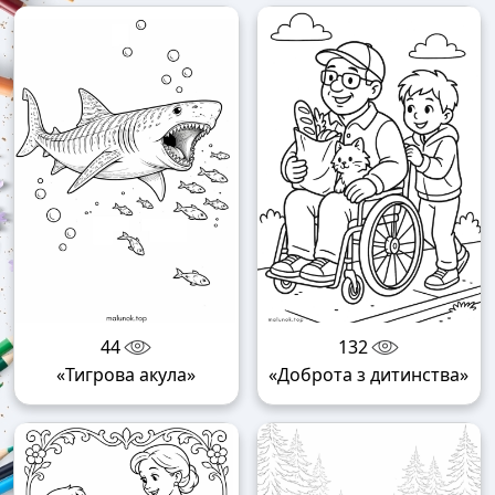
44
132
«Тигрова акула»
«Доброта з дитинства»