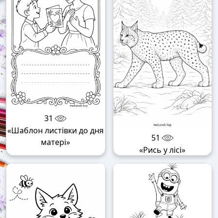
31
«Шаблон листівки до дня
51
матері»
«Рись у лісі»