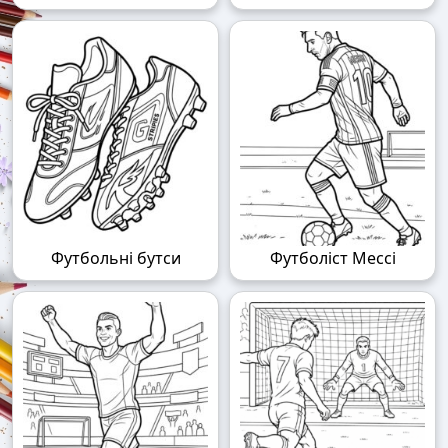
Футбольні бутси
Футболіст Мессі