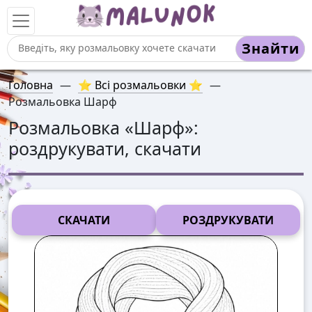
Знайти
Головна
—
⭐ Всі розмальовки ⭐
—
Розмальовка Шарф
Розмальовка «
Шарф
»:
роздрукувати, скачати
СКАЧАТИ
РОЗДРУКУВАТИ