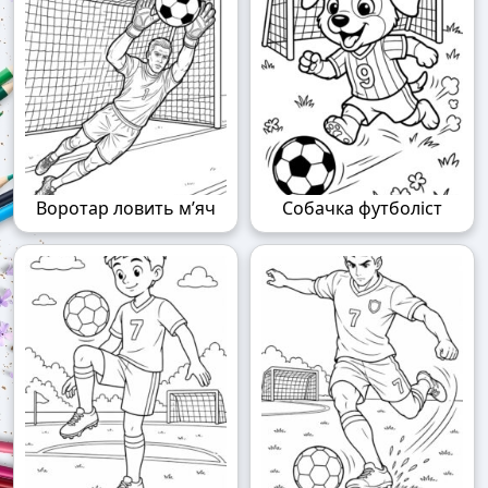
Воротар ловить м’яч
Собачка футболіст