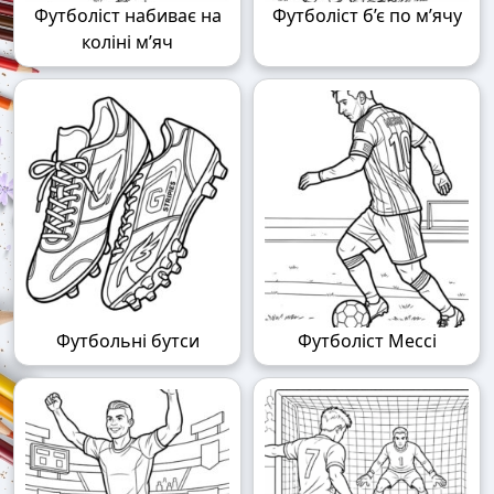
Футболіст набиває на
Футболіст б’є по м’ячу
коліні м’яч
Футбольні бутси
Футболіст Мессі