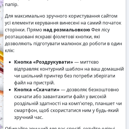
папір.
Для максимально зручного користування сайтом
усі елементи керування винесені на самий початок
сторінки. Прямо
над розмальовкою
Фея лісу
розташовані яскраві фіолетові кнопки, які
дозволяють підготувати малюнок до роботи в один
клік:
Кнопка «Роздрукувати»
— миттєво
відправляє контурний шаблон на ваш домашній
чи шкільний принтер без потреби зберігати
файл на пристрій.
Кнопка «Скачати»
— дозволяє безкоштовно
скачати або завантажити файл у високій
роздільній здатності на комп'ютер, планшет чи
смартфон, щоб скористатися ним у будь-який
зручний час.
Обирайте зручний для вас спосіб, готуйте олівці,