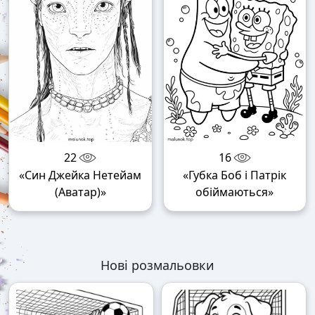
22
16
«Син Джейка Нетейам
«Губка Боб і Патрік
(Аватар)»
обіймаються»
Нові розмальовки