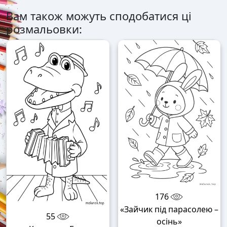
Вам також можуть сподобатися ці
розмальовки:
176
«Зайчик під парасолею –
55
осінь»