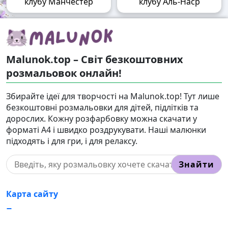
клубу Манчестер
клубу Аль-Наср
Malunok.top – Світ безкоштовних
розмальовок онлайн!
Збирайте ідеї для творчості на Malunok.top! Тут лише
безкоштовні розмальовки для дітей, підлітків та
дорослих. Кожну розфарбовку можна скачати у
форматі А4 і швидко роздрукувати. Наші малюнки
підходять і для гри, і для релаксу.
Знайти
Карта сайту
Правовласникам