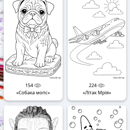
154
224
«Собака мопс»
«Літак Мрія»