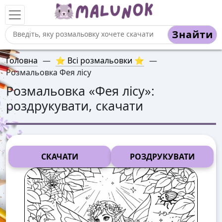
Знайти
Головна
—
⭐ Всі розмальовки ⭐
—
Розмальовка Фея лісу
Розмальовка «
Фея лісу
»:
роздрукувати, скачати
СКАЧАТИ
РОЗДРУКУВАТИ