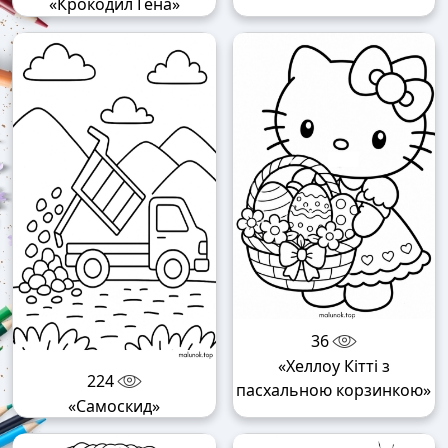
«Крокодил Гена»
36
«Хеллоу Кітті з
224
пасхальною корзинкою»
«Самоскид»