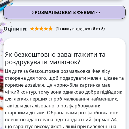
⇨ РОЗМАЛЬОВКИ З ФЕЯМИ ⇦
Оцінити:
(
1
голос, в среднем:
5
из 5)
Як безкоштовно завантажити та
роздрукувати малюнок?
Ця дитяча безкоштовна розмальовка Фея лісу
створена для того, щоб подарувати малечі цікаве та
корисне дозвілля. Ця чорно-біла картинка має
чіткий контур, тому вона однаково добре підійде як
для легких перших спроб малювання найменших,
так і для деталізованого розфарбовування
старшими дітьми. Обрана вами розфарбовка вже
повністю адаптована під стандартний формат А4,
що гарантує високу якість ліній при виведенні на