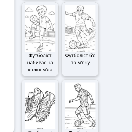
Футболіст
Футболіст б’є
набиває на
по м’ячу
коліні м’яч