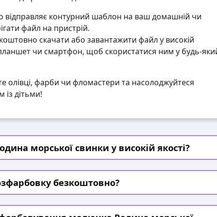
 відправляє контурний шаблон на ваш домашній чи
гати файл на пристрій.
коштовно скачати або завантажити файл у високій
 планшет чи смартфон, щоб скористатися ним у будь-яки
те олівці, фарби чи фломастери та насолоджуйтеся
 із дітьми!
дина морської свинки у високій якості?
озфарбовку безкоштовно?