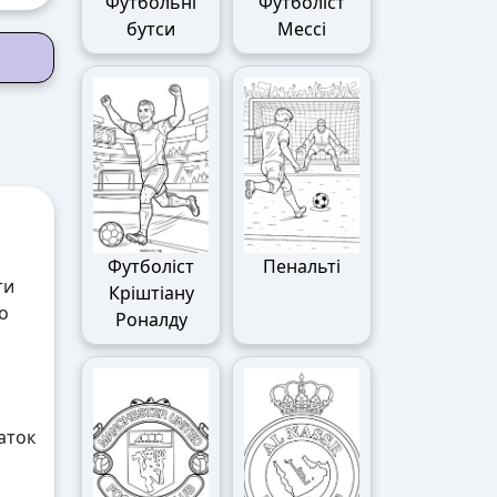
Футбольні
Футболіст
бутси
Мессі
Футболіст
Пенальті
ти
Кріштіану
о
Роналду
аток