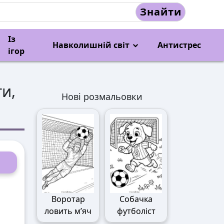
Знайти
Із
Навколишній світ
Антистрес
ігор
ти,
Нові розмальовки
Воротар
Собачка
ловить м’яч
футболіст