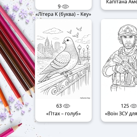
Капітана Ам
9
«Літера K (буква) – Key»
63
125
«Птах – голуб»
«Воїн ЗСУ для