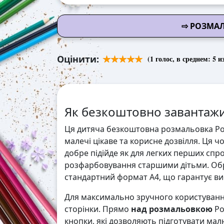
⇨ РОЗМА
Оцінити:
(
1
голос, в среднем:
5
из
Як безкоштовно завантажи
Ця дитяча безкоштовна розмальовка Ро
малечі цікаве та корисне дозвілля. Ця ч
добре підійде як для легких перших спр
розфарбовування старшими дітьми. Обр
стандартний формат А4, що гарантує висо
Для максимально зручного користування
сторінки. Прямо
над розмальовкою
Ро
кнопки, які дозволяють підготувати мал