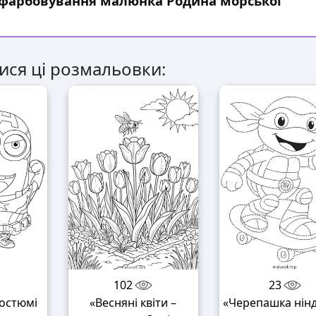
озфарбовування малюнка Родина морської
ися ці розмальовки:
102
23
костюмі
«Весняні квіти –
«Черепашка нінд