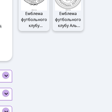
Емблема
Емблема
футбольного
футбольного
клубу
клубу Аль-
й
Манчестер
Наср