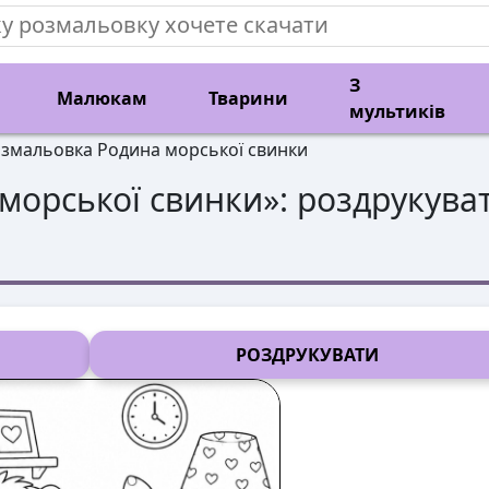
З
Малюкам
Тварини
мультиків
змальовка Родина морської свинки
морської свинки
»: роздрукува
РОЗДРУКУВАТИ