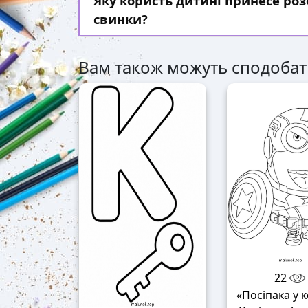
Яку користь дитині принесе р
свинки?
Вам також можуть сподобат
22
«Посіпака у 