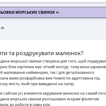
ЛЬОВКИ МОРСЬКИХ СВИНОК ⇦
 5)
ти та роздрукувати малюнок?
дина морської свинки створена для того, щоб подарува
орно-біла картинка має чіткий контур, тому вона однаков
об малювання найменших, так і для деталізованого
ана вами розфарбовка вже повністю адаптована під
ку якість ліній при виведенні на папір.
 сайтом усі елементи керування винесені на самий поч
дина морської свинки розташовані яскраві фіолетові
юнок до роботи в один клік: