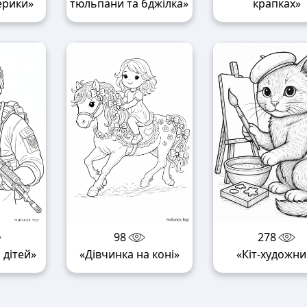
ерики»
тюльпани та бджілка»
крапках»
98
278
 дітей»
«Дівчинка на коні»
«Кіт-художни