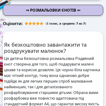
⇨ РОЗМАЛЬОВКИ ЄНОТІВ ⇦
Оцінити:
(
1
голос, в среднем:
5
из 5)
Як безкоштовно завантажити та
роздрукувати малюнок?
Ця дитяча безкоштовна розмальовка Різдвяний
єнот створена для того, щоб подарувати малечі
цікаве та корисне дозвілля. Ця чорно-біла картинка
має чіткий контур, тому вона однаково добре
підійде як для легких перших спроб малювання
найменших, так і для деталізованого
розфарбовування старшими дітьми. Обрана вами
розфарбовка вже повністю адаптована під
стандартний формат А4, що гарантує високу якість