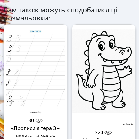
Вам також можуть сподобатися ці
розмальовки:
30
«Прописи літера З –
224
велика та мала»