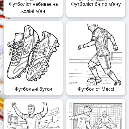
Футболіст набиває на
Футболіст б’є по м’ячу
коліні м’яч
Футбольні бутси
Футболіст Мессі