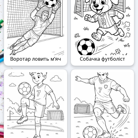
Воротар ловить м’яч
Собачка футболіст