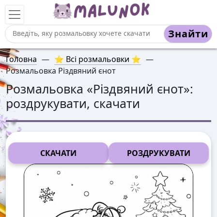
Знайти
Головна
—
⭐ Всі розмальовки ⭐
—
Розмальовка Різдвяний єнот
Розмальовка «
Різдвяний єнот
»:
роздрукувати, скачати
СКАЧАТИ
РОЗДРУКУВАТИ