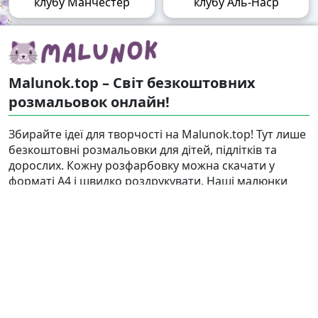
клубу Манчестер
клубу Аль-Наср
Malunok.top – Світ безкоштовних
розмальовок онлайн!
Збирайте ідеї для творчості на Malunok.top! Тут лише
безкоштовні розмальовки для дітей, підлітків та
дорослих. Кожну розфарбовку можна скачати у
форматі А4 і швидко роздрукувати. Наші малюнки
підходять і для гри, і для релаксу.
Знайти
Карта сайту
Правовласникам