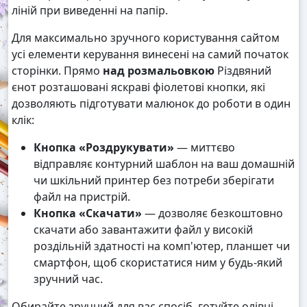
ліній при виведенні на папір.
Для максимально зручного користування сайтом
усі елементи керування винесені на самий початок
сторінки. Прямо
над розмальовкою
Різдвяний
єнот розташовані яскраві фіолетові кнопки, які
дозволяють підготувати малюнок до роботи в один
клік:
Кнопка «Роздрукувати»
— миттєво
відправляє контурний шаблон на ваш домашній
чи шкільний принтер без потреби зберігати
файл на пристрій.
Кнопка «Скачати»
— дозволяє безкоштовно
скачати або завантажити файл у високій
роздільній здатності на комп'ютер, планшет чи
смартфон, щоб скористатися ним у будь-який
зручний час.
Обирайте зручний для вас спосіб, готуйте олівці,