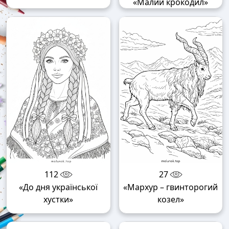
«Малий крокодил»
112
27
«До дня української
«Мархур – гвинторогий
хустки»
козел»