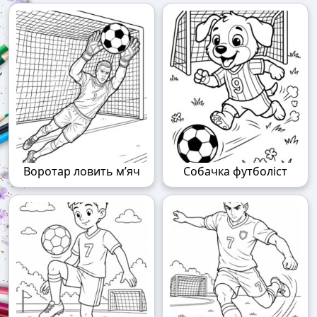
Воротар ловить м’яч
Собачка футболіст