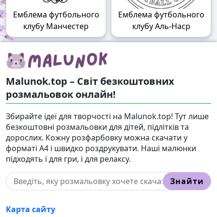
Емблема футбольного
Емблема футбольного
клубу Манчестер
клубу Аль-Наср
Malunok.top – Світ безкоштовних
розмальовок онлайн!
Збирайте ідеї для творчості на Malunok.top! Тут лише
безкоштовні розмальовки для дітей, підлітків та
дорослих. Кожну розфарбовку можна скачати у
форматі А4 і швидко роздрукувати. Наші малюнки
підходять і для гри, і для релаксу.
Знайти
Карта сайту