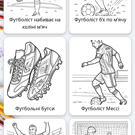
Футболіст набиває на
Футболіст б’є по м’ячу
коліні м’яч
Футбольні бутси
Футболіст Мессі