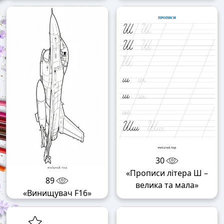
30
«Прописи літера Ш –
89
велика та мала»
«Винищувач F16»