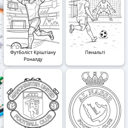
Футболіст Кріштіану
Пенальті
Роналду