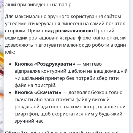
ліній при виведенні на папір.
Для максимально зручного користування сайтом
усі елементи керування винесені на самий початок
сторінки. Прямо
над розмальовкою
Простий
ведмедик розташовані яскраві фіолетові кнопки, які
дозволяють підготувати малюнок до роботи в один
клік:
Кнопка «Роздрукувати»
— миттєво
відправляє контурний шаблон на ваш домашній
чи шкільний принтер без потреби зберігати
файл на пристрій.
Кнопка «Скачати»
— дозволяє безкоштовно
скачати або завантажити файл у високій
роздільній здатності на комп'ютер, планшет чи
смартфон, щоб скористатися ним у будь-який
зручний час.
Обирайте зручний для вас спосіб, готуйте олівці,