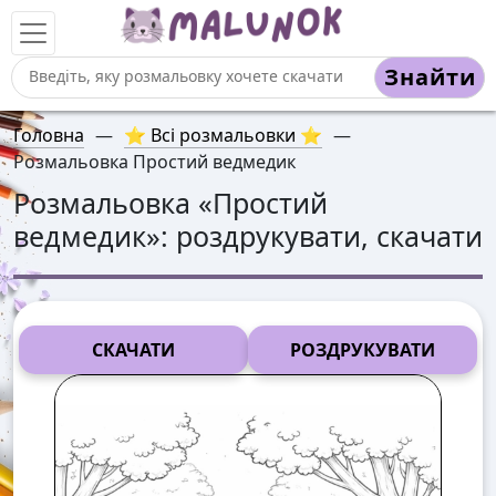
Знайти
Головна
—
⭐ Всі розмальовки ⭐
—
Розмальовка Простий ведмедик
Розмальовка «
Простий
ведмедик
»: роздрукувати, скачати
СКАЧАТИ
РОЗДРУКУВАТИ