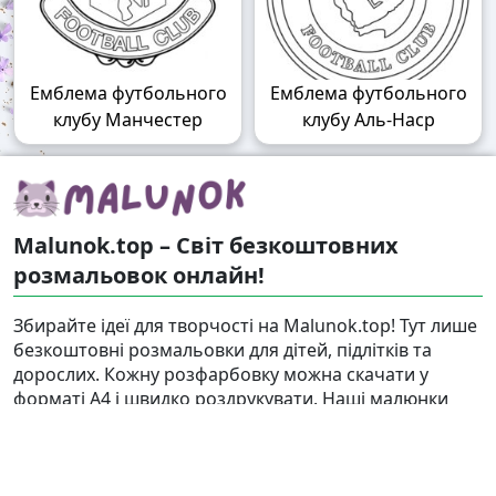
Емблема футбольного
Емблема футбольного
клубу Манчестер
клубу Аль-Наср
Malunok.top – Світ безкоштовних
розмальовок онлайн!
Збирайте ідеї для творчості на Malunok.top! Тут лише
безкоштовні розмальовки для дітей, підлітків та
дорослих. Кожну розфарбовку можна скачати у
форматі А4 і швидко роздрукувати. Наші малюнки
підходять і для гри, і для релаксу.
Знайти