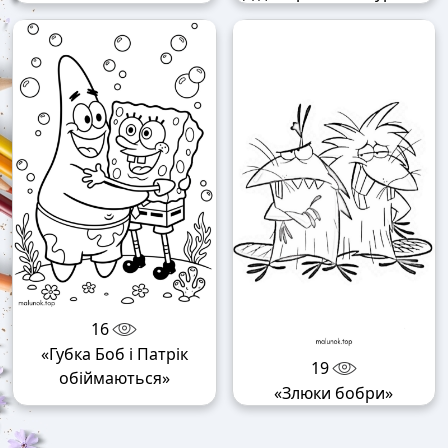
16
«Губка Боб і Патрік
19
обіймаються»
«Злюки бобри»