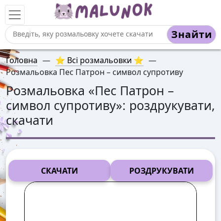
Знайти
Головна
—
⭐ Всі розмальовки ⭐
—
Розмальовка Пес Патрон – символ супротиву
Розмальовка «
Пес Патрон –
символ супротиву
»: роздрукувати,
скачати
СКАЧАТИ
РОЗДРУКУВАТИ