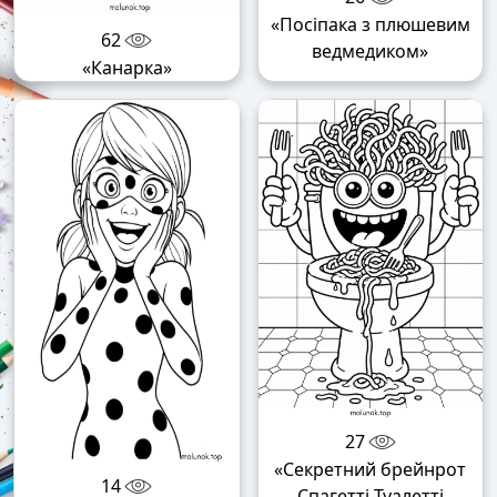
«Посіпака з плюшевим
62
ведмедиком»
«Канарка»
27
«Секретний брейнрот
14
Спагетті Туалетті