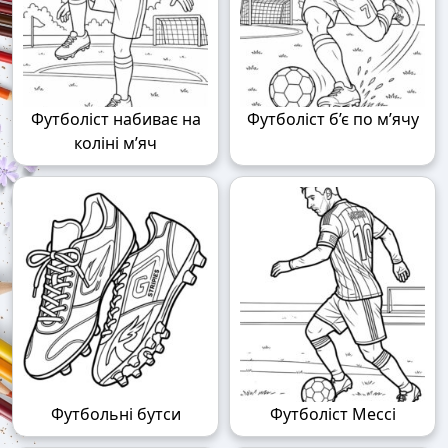
Футболіст набиває на
Футболіст б’є по м’ячу
коліні м’яч
Футбольні бутси
Футболіст Мессі