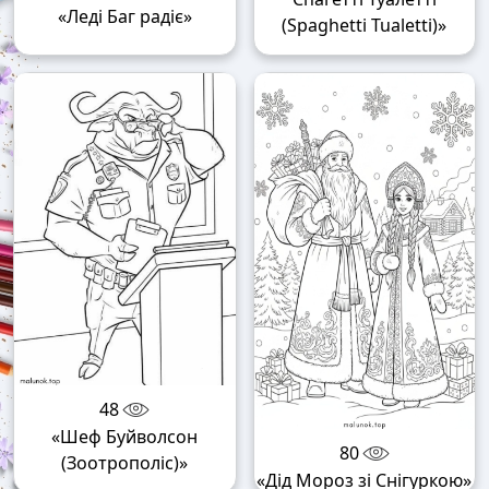
«Леді Баг радіє»
(Spaghetti Tualetti)»
48
«Шеф Буйволсон
80
(Зоотрополіс)»
«Дід Мороз зі Снігуркою»