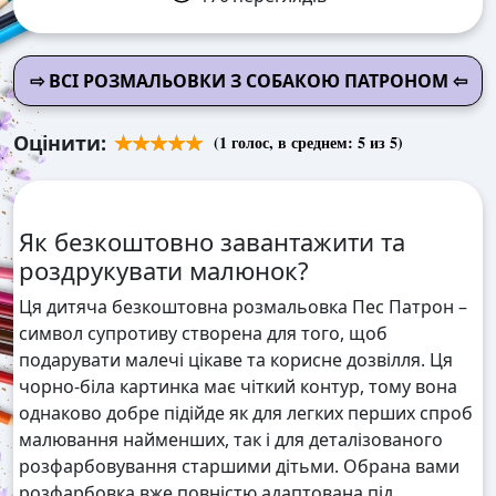
⇨ ВСІ РОЗМАЛЬОВКИ З СОБАКОЮ ПАТРОНОМ ⇦
Оцінити:
(
1
голос, в среднем:
5
из 5)
Як безкоштовно завантажити та
роздрукувати малюнок?
Ця дитяча безкоштовна розмальовка Пес Патрон –
символ супротиву створена для того, щоб
подарувати малечі цікаве та корисне дозвілля. Ця
чорно-біла картинка має чіткий контур, тому вона
однаково добре підійде як для легких перших спроб
малювання найменших, так і для деталізованого
розфарбовування старшими дітьми. Обрана вами
розфарбовка вже повністю адаптована під