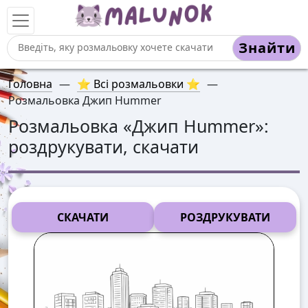
Знайти
Головна
—
⭐ Всі розмальовки ⭐
—
Розмальовка Джип Hummer
Розмальовка «
Джип Hummer
»:
роздрукувати, скачати
СКАЧАТИ
РОЗДРУКУВАТИ