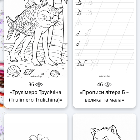
36
46
«Трулімеро Трулічіна
«Прописи літера Б –
(Trulimero Trulichina)»
велика та мала»