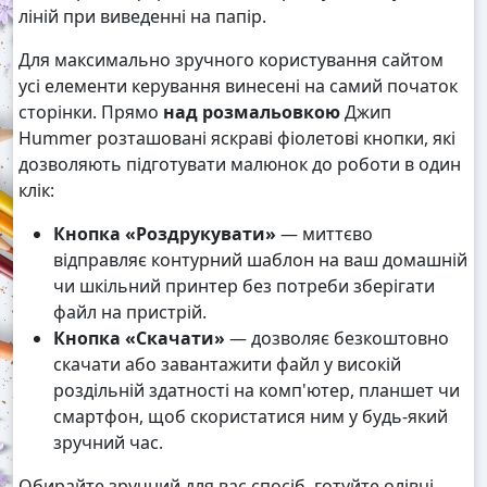
ліній при виведенні на папір.
Для максимально зручного користування сайтом
усі елементи керування винесені на самий початок
сторінки. Прямо
над розмальовкою
Джип
Hummer розташовані яскраві фіолетові кнопки, які
дозволяють підготувати малюнок до роботи в один
клік:
Кнопка «Роздрукувати»
— миттєво
відправляє контурний шаблон на ваш домашній
чи шкільний принтер без потреби зберігати
файл на пристрій.
Кнопка «Скачати»
— дозволяє безкоштовно
скачати або завантажити файл у високій
роздільній здатності на комп'ютер, планшет чи
смартфон, щоб скористатися ним у будь-який
зручний час.
Обирайте зручний для вас спосіб, готуйте олівці,