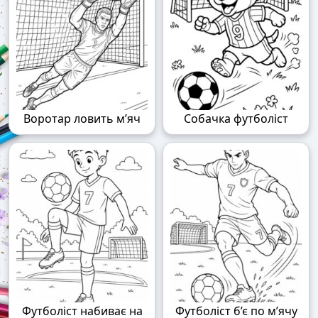
Воротар ловить м’яч
Собачка футболіст
Футболіст набиває на
Футболіст б’є по м’ячу