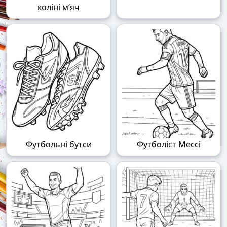
коліні м’яч
Футбольні бутси
Футболіст Мессі