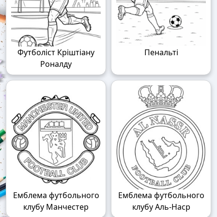
Футболіст Кріштіану
Пенальті
Роналду
Емблема футбольного
Емблема футбольного
клубу Манчестер
клубу Аль-Наср