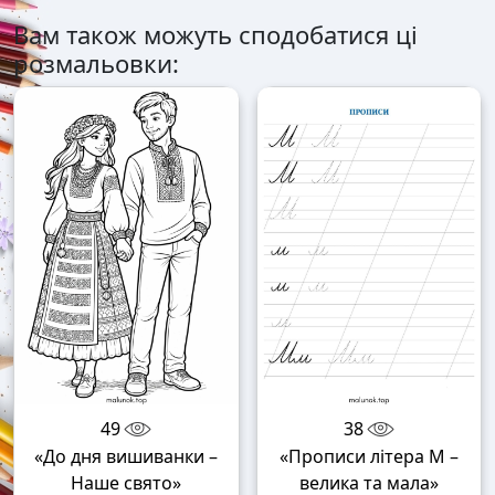
Вам також можуть сподобатися ці
розмальовки:
49
38
«До дня вишиванки –
«Прописи літера М –
Наше свято»
велика та мала»