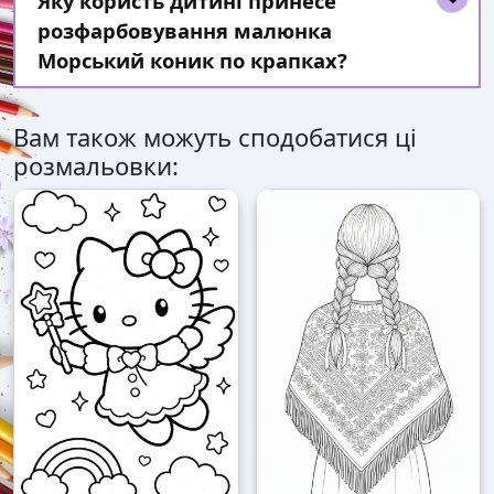
Яку користь дитині принесе
розфарбовування малюнка
Морський коник по крапках?
Вам також можуть сподобатися ці
розмальовки: