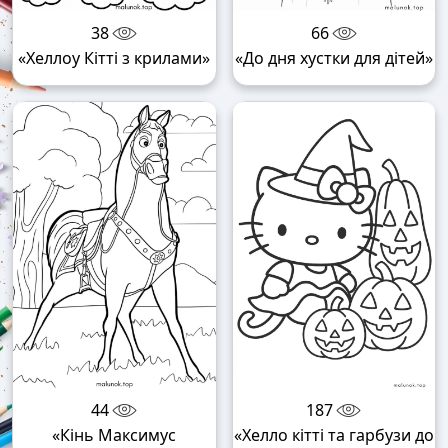
38
66
«Хеллоу Кітті з крилами»
«До дня хустки для дітей»
44
187
«Кінь Максимус
«Хелло кітті та гарбузи до