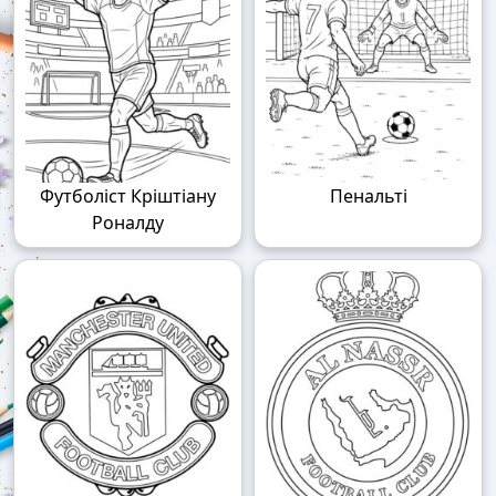
Футболіст Кріштіану
Пенальті
Роналду