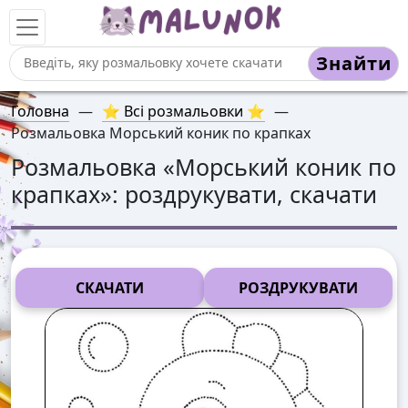
Знайти
Головна
—
⭐ Всі розмальовки ⭐
—
Розмальовка Морський коник по крапках
Розмальовка «
Морський коник по
крапках
»: роздрукувати, скачати
СКАЧАТИ
РОЗДРУКУВАТИ