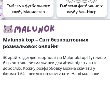
Емблема футбольного
Емблема футбольного
клубу Манчестер
клубу Аль-Наср
Malunok.top – Світ безкоштовних
розмальовок онлайн!
Збирайте ідеї для творчості на Malunok.top! Тут лише
безкоштовні розмальовки для дітей, підлітків та
дорослих. Кожну розфарбовку можна скачати у
форматі А4 і швидко роздрукувати. Наші малюнки
підходять і для гри, і для релаксу.
Знайти
Карта сайту