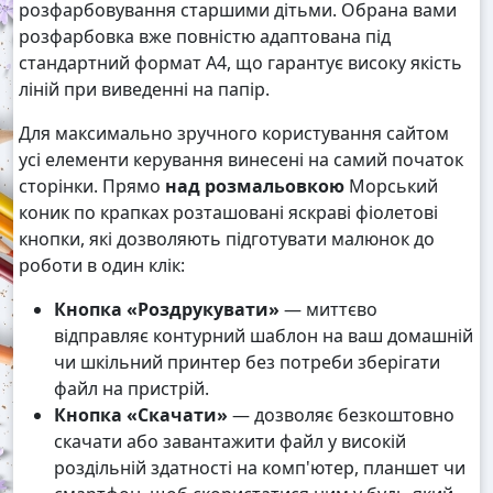
розфарбовування старшими дітьми. Обрана вами
розфарбовка вже повністю адаптована під
стандартний формат А4, що гарантує високу якість
ліній при виведенні на папір.
Для максимально зручного користування сайтом
усі елементи керування винесені на самий початок
сторінки. Прямо
над розмальовкою
Морський
коник по крапках розташовані яскраві фіолетові
кнопки, які дозволяють підготувати малюнок до
роботи в один клік:
Кнопка «Роздрукувати»
— миттєво
відправляє контурний шаблон на ваш домашній
чи шкільний принтер без потреби зберігати
файл на пристрій.
Кнопка «Скачати»
— дозволяє безкоштовно
скачати або завантажити файл у високій
роздільній здатності на комп'ютер, планшет чи