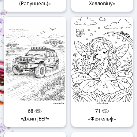
(Рапунцель)»
Хелловіну»
68
71
«Джип JEEP»
«Фея ельф»