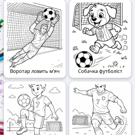
Воротар ловить м’яч
Собачка футболіст