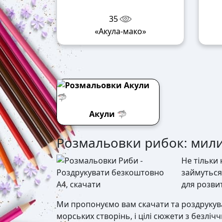
35
«Акула-мако»
Акули 🦈
Розмальовки рибок: мили
Не тільки 
займуться
для розви
Ми пропонуємо вам скачати та роздрукув
морських створінь, і цілі сюжети з безліч