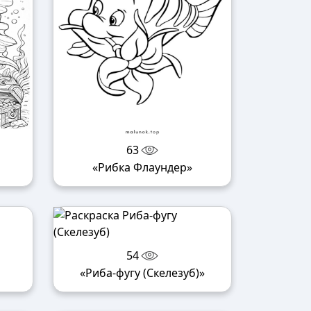
63
«Рибка Флаундер»
54
«Риба-фугу (Скелезуб)»