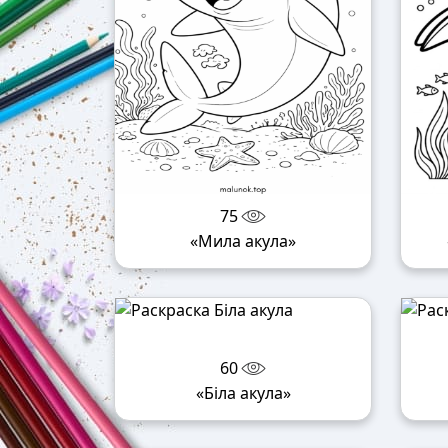
75
«Мила акула»
60
«Біла акула»