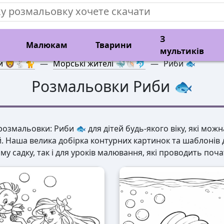
З
Малюкам
Тварини
мультиків
и 🦁🐇🐈
—
Морські жителі 🐳🐚🐬
—
Риби 🐟
Розмальовки Риби 🐟
озмальовки: Риби 🐟 для дітей будь-якого віку, які можн
й. Наша велика добірка контурних картинок та шаблонів 
у садку, так і для уроків малювання, які проводить поча