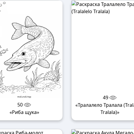
49
50
«Тралалело Тралала (Tral
«Риба щука»
Tralala)»