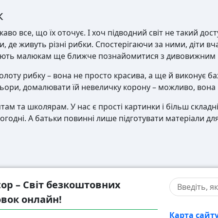
к
аво все, що їх оточує. І хоч підводний світ не такий досту
 де живуть різні рибки. Спостерігаючи за ними, діти вч
ають малюкам ще ближче познайомитися з дивовижним п
золоту рибку – вона не просто красива, а ще й виконує б
ори, домалювати їй невеличку корону – можливо, вона н
м та школярам. У нас є прості картинки і більш складні
годні. А батьки повинні лише підготувати матеріали для
top – Світ безкоштовних
вок онлайн!
Карта сайт