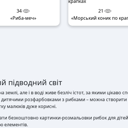
34
21
«Риба-меч»
«Морський коник по кра
й підводний світ
на землі, але і в воді живе безліч істот, за якими цікаво 
 дитячими розфарбовками з рибками – можна створити яс
тку малюків дуже корисні.
ати безкоштовно картинки-розмальовки рибок для дітей 
чю елементів.