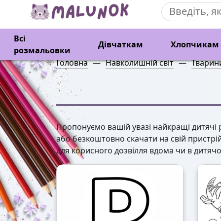
Всі
Дівчаткам
Хлопчикам
розмальовки
Головна
—
Навколишній світ
—
Тварин
Пропонуємо вашій увазі найкращі дитячі р
або безкоштовно скачати на свій пристрі
для корисного дозвілля вдома чи в дитячом