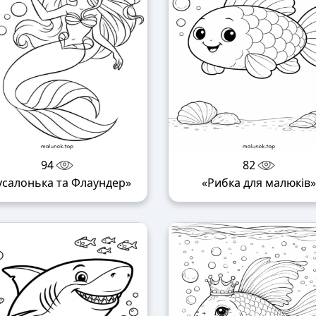
94
82
усалонька та Флаундер»
«Рибка для малюків»