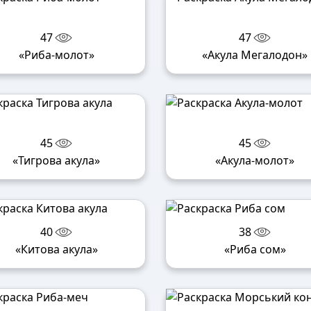
47
47
«Риба-молот»
«Акула Мегалодон»
45
45
«Тигрова акула»
«Акула-молот»
40
38
«Китова акула»
«Риба сом»