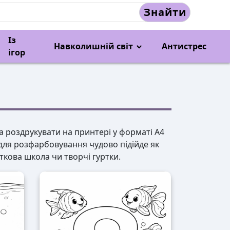
Знайти
Із
Навколишній світ
Антистрес
ігор
а роздрукувати на принтері у форматі А4
для розфарбовування чудово підійде як
ткова школа чи творчі гуртки.