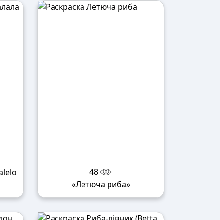
48
alelo
«Летюча риба»