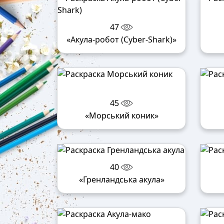
47
«Акула-робот (Cyber-Shark)»
45
«Морський коник»
40
«Гренландська акула»