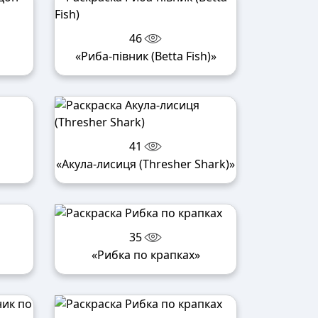
46
«Риба-півник (Betta Fish)»
41
«Акула-лисиця (Thresher Shark)»
35
«Рибка по крапках»