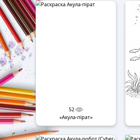
52
«Акула-пірат»