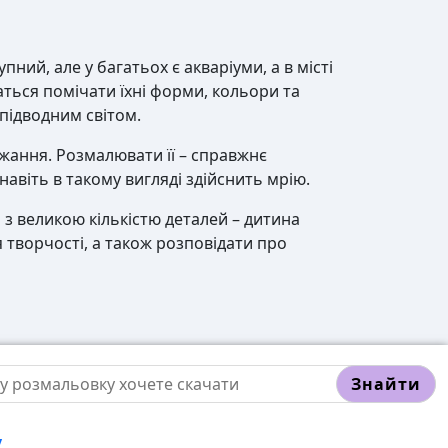
пний, але у багатьох є акваріуми, а в місті
аться помічати їхні форми, кольори та
ідводним світом.
ажання. Розмалювати її – справжнє
авіть в такому вигляді здійснить мрію.
 з великою кількістю деталей – дитина
 творчості, а також розповідати про
Знайти
у