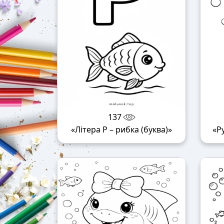
137
«Літера Р – рибка (буква)»
«Р