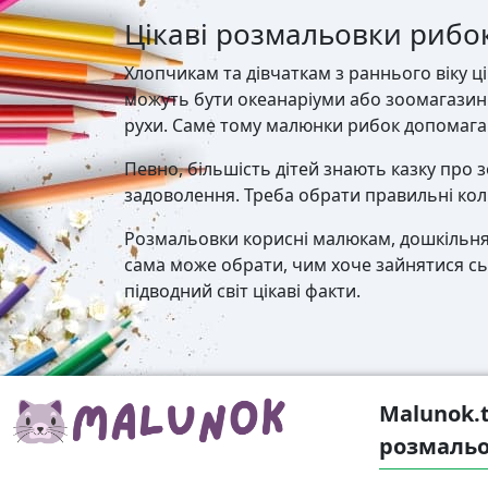
Цікаві розмальовки рибо
Хлопчикам та дівчаткам з раннього віку цік
можуть бути океанаріуми або зоомагазини,
рухи. Саме тому малюнки рибок допомаг
Певно, більшість дітей знають казку про 
задоволення. Треба обрати правильні коль
Розмальовки корисні малюкам, дошкільнята
сама може обрати, чим хоче зайнятися сьо
підводний світ цікаві факти.
Malunok.
розмальо