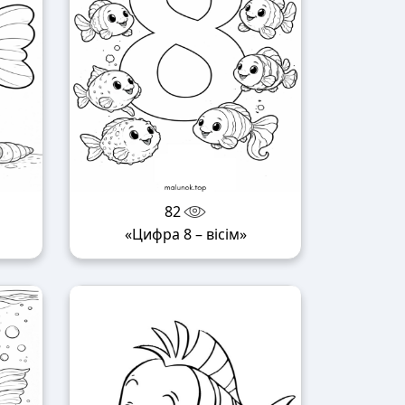
82
«Цифра 8 – вісім»