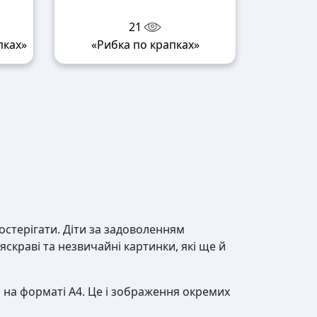
21
пках»
«Рибка по крапках»
спостерігати. Діти за задоволенням
краві та незвичайні картинки, які ще й
на форматі А4. Це і зображення окремих