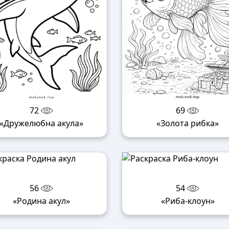
72
69
«Дружелюбна акула»
«Золота рибка»
56
54
«Родина акул»
«Риба-клоун»