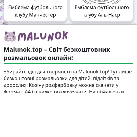
Емблема футбольного
Емблема футбольного
клубу Манчестер
клубу Аль-Наср
Malunok.top – Світ безкоштовних
розмальовок онлайн!
Збирайте ідеї для творчості на Malunok.top! Тут лише
безкоштовні розмальовки для дітей, підлітків та
дорослих. Кожну розфарбовку можна скачати у
форматі А4 і швидко роздрукувати. Наші малюнки
підходять і для гри, і для релаксу.
Знайти
Карта сайту