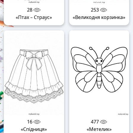
28
253
«Птах – Страус»
«Великодня корзинка»
16
477
«Спідниця»
«Метелик»