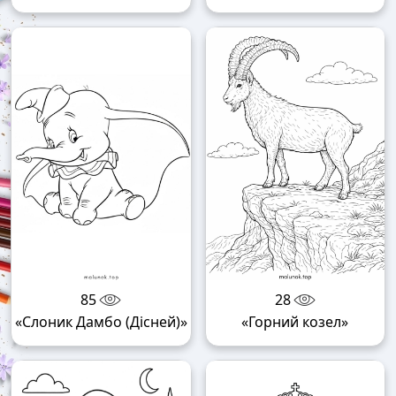
85
28
«Слоник Дамбо (Дісней)»
«Горний козел»