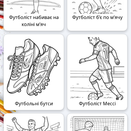
Футболіст набиває на
Футболіст б’є по м’ячу
коліні м’яч
Футбольні бутси
Футболіст Мессі