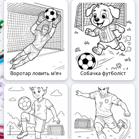
Воротар ловить м’яч
Собачка футболіст