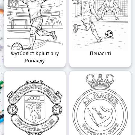
Футболіст Кріштіану
Пенальті
Роналду