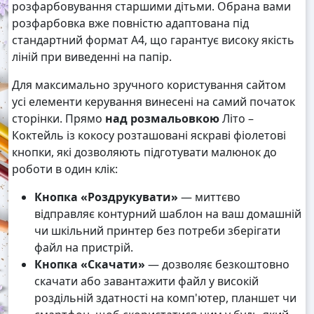
розфарбовування старшими дітьми. Обрана вами
розфарбовка вже повністю адаптована під
стандартний формат А4, що гарантує високу якість
ліній при виведенні на папір.
Для максимально зручного користування сайтом
усі елементи керування винесені на самий початок
сторінки. Прямо
над розмальовкою
Літо –
Коктейль із кокосу розташовані яскраві фіолетові
кнопки, які дозволяють підготувати малюнок до
роботи в один клік:
Кнопка «Роздрукувати»
— миттєво
відправляє контурний шаблон на ваш домашній
чи шкільний принтер без потреби зберігати
файл на пристрій.
Кнопка «Скачати»
— дозволяє безкоштовно
скачати або завантажити файл у високій
роздільній здатності на комп'ютер, планшет чи