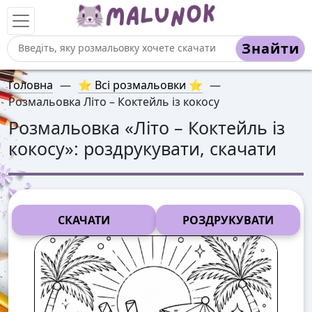
Знайти
Головна
—
⭐ Всі розмальовки ⭐
—
Розмальовка Літо – Коктейль із кокосу
Розмальовка «
Літо – Коктейль із
кокосу
»: роздрукувати, скачати
СКАЧАТИ
РОЗДРУКУВАТИ