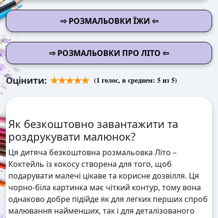
⇨ РОЗМАЛЬОВКИ ЇЖИ ⇦
⇨ РОЗМАЛЬОВКИ ПРО ЛІТО ⇦
Оцінити:
(
1
голос, в среднем:
5
из 5)
Як безкоштовно завантажити та
роздрукувати малюнок?
Ця дитяча безкоштовна розмальовка Літо –
Коктейль із кокосу створена для того, щоб
подарувати малечі цікаве та корисне дозвілля. Ця
чорно-біла картинка має чіткий контур, тому вона
однаково добре підійде як для легких перших спроб
малювання найменших, так і для деталізованого