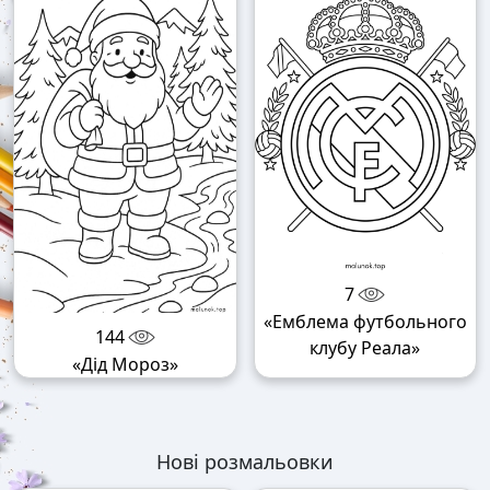
7
«Емблема футбольного
144
клубу Реала»
«Дід Мороз»
Нові розмальовки