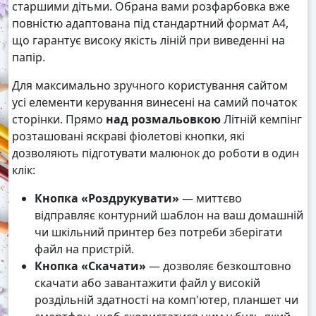
старшими дітьми. Обрана вами розфарбовка вже
повністю адаптована під стандартний формат А4,
що гарантує високу якість ліній при виведенні на
папір.
Для максимально зручного користування сайтом
усі елементи керування винесені на самий початок
сторінки. Прямо
над розмальовкою
Літній кемпінг
розташовані яскраві фіолетові кнопки, які
дозволяють підготувати малюнок до роботи в один
клік:
Кнопка «Роздрукувати»
— миттєво
відправляє контурний шаблон на ваш домашній
чи шкільний принтер без потреби зберігати
файл на пристрій.
Кнопка «Скачати»
— дозволяє безкоштовно
скачати або завантажити файл у високій
роздільній здатності на комп'ютер, планшет чи