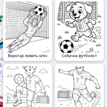
Воротар ловить м’яч
Собачка футболіст