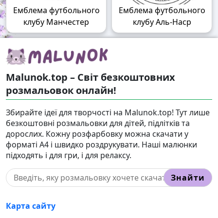
Емблема футбольного
Емблема футбольного
клубу Манчестер
клубу Аль-Наср
Malunok.top – Світ безкоштовних
розмальовок онлайн!
Збирайте ідеї для творчості на Malunok.top! Тут лише
безкоштовні розмальовки для дітей, підлітків та
дорослих. Кожну розфарбовку можна скачати у
форматі А4 і швидко роздрукувати. Наші малюнки
підходять і для гри, і для релаксу.
Знайти
Карта сайту