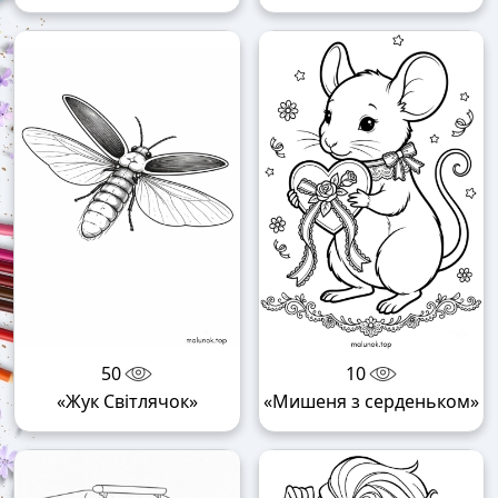
50
10
«Жук Світлячок»
«Мишеня з серденьком»