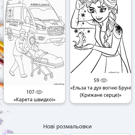
59
«Ельза та дух вогню Бруні
107
(Крижане серце)»
«Карета швидкої»
Нові розмальовки