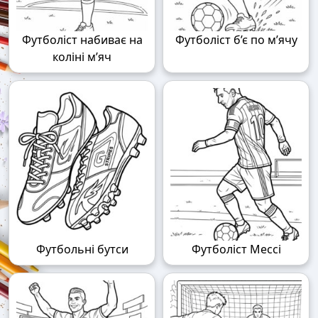
Футболіст набиває на
Футболіст б’є по м’ячу
коліні м’яч
Футбольні бутси
Футболіст Мессі