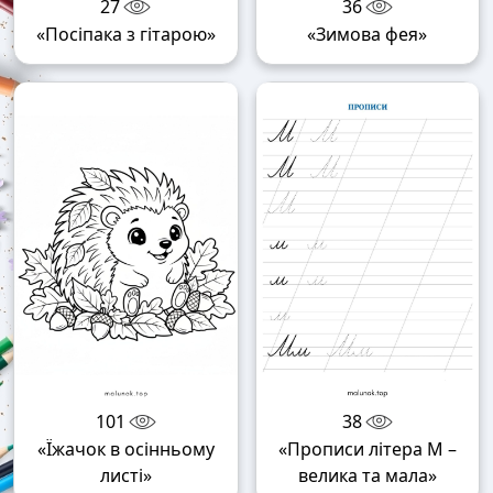
27
36
«Посіпака з гітарою»
«Зимова фея»
101
38
«Їжачок в осінньому
«Прописи літера М –
листі»
велика та мала»