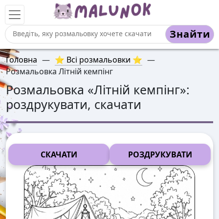
Знайти
Головна
—
⭐ Всі розмальовки ⭐
—
Розмальовка Літній кемпінг
Розмальовка «
Літній кемпінг
»:
роздрукувати, скачати
СКАЧАТИ
РОЗДРУКУВАТИ