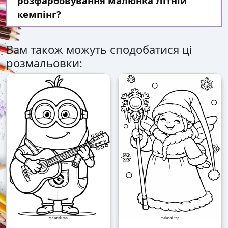
розфарбовування малюнка Літній
кемпінг?
Вам також можуть сподобатися ці
розмальовки: