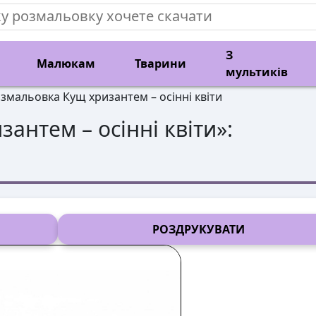
З
Малюкам
Тварини
мультиків
змальовка Кущ хризантем – осінні квіти
зантем – осінні квіти
»:
РОЗДРУКУВАТИ