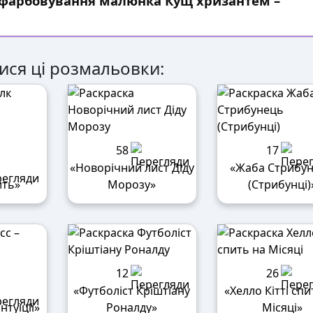
озфарбовування малюнка Кущ хризантем –
ися ці розмальовки:
58
17
«Новорічний лист Діду
«Жаба Стрибу
ить»
Морозу»
(Стрибунці)
12
26
«Футболіст Кріштіану
«Хелло Кітті спи
нтуїції»
Роналду»
Місяці»