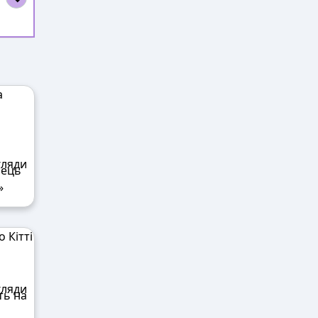
нець
»
ть на