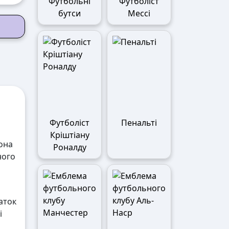
Футбольні
Футболіст
бутси
Мессі
Футболіст
Пенальті
Кріштіану
вона
Роналду
ного
аток
і