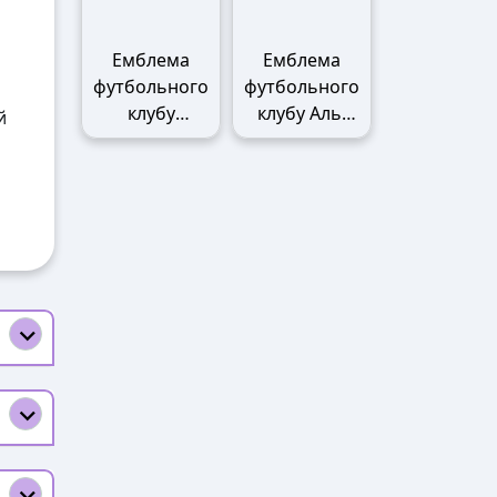
Емблема
Емблема
футбольного
футбольного
клубу
клубу Аль-
й
Манчестер
Наср