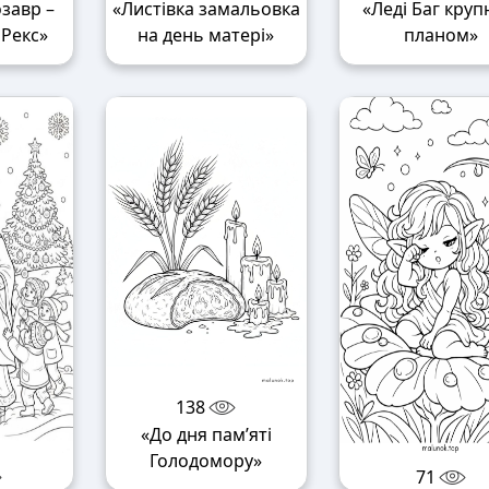
завр –
«Листівка замальовка
«Леді Баг кру
 Рекс»
на день матері»
планом»
138
«До дня пам’яті
Голодомору»
71