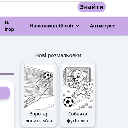
Знайти
Із
Навколишній світ
Антистрес
ігор
Нові розмальовки
Воротар
Собачка
ловить м’яч
футболіст