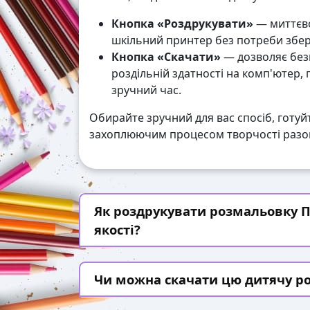
Кнопка «Роздрукувати»
— миттєво
шкільний принтер без потреби збері
Кнопка «Скачати»
— дозволяє без
роздільній здатності на комп'ютер,
зручний час.
Обирайте зручний для вас спосіб, готуй
захоплюючим процесом творчості разом
Як роздрукувати розмальовку П
якості?
Чи можна скачати цю дитячу р