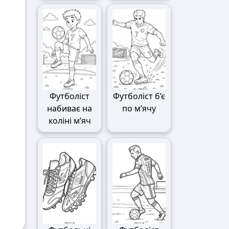
Футболіст
Футболіст б’є
набиває на
по м’ячу
коліні м’яч