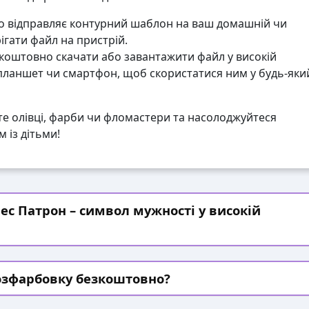
 відправляє контурний шаблон на ваш домашній чи
гати файл на пристрій.
коштовно скачати або завантажити файл у високій
 планшет чи смартфон, щоб скористатися ним у будь-яки
те олівці, фарби чи фломастери та насолоджуйтеся
 із дітьми!
ес Патрон – символ мужності у високій
озфарбовку безкоштовно?