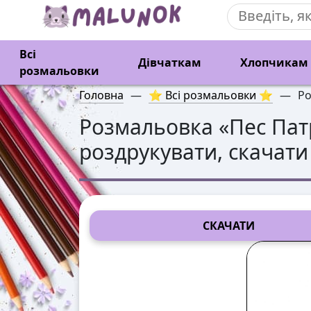
Всі
Дівчаткам
Хлопчикам
розмальовки
Головна
—
⭐ Всі розмальовки ⭐
—
Ро
Розмальовка «
Пес Пат
роздрукувати, скачати
СКАЧАТИ