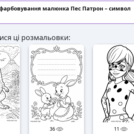
зфарбовування малюнка Пес Патрон – символ
ися ці розмальовки:
36
11