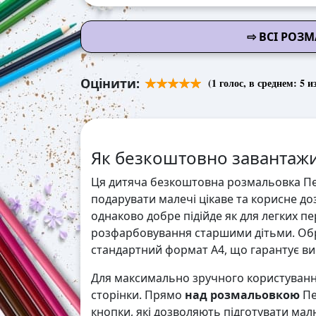
⇨ ВСІ РОЗ
Оцінити:
(
1
голос, в среднем:
5
из
Як безкоштовно завантажи
Ця дитяча безкоштовна розмальовка Пе
подарувати малечі цікаве та корисне доз
однаково добре підійде як для легких п
розфарбовування старшими дітьми. Обр
стандартний формат А4, що гарантує висо
Для максимально зручного користування
сторінки. Прямо
над розмальовкою
Пе
кнопки, які дозволяють підготувати мал