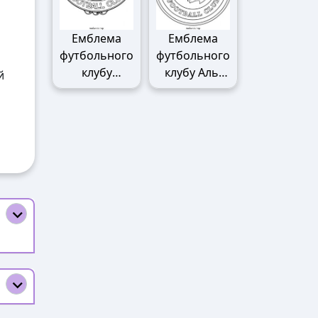
Емблема
Емблема
футбольного
футбольного
клубу
клубу Аль-
й
Манчестер
Наср