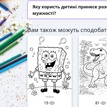
Яку користь дитині принесе ро
мужності?
Вам також можуть сподобат
19
81