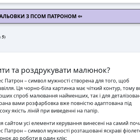
МАЛЬОВКИ З ПСОМ ПАТРОНОМ ⇦
 5)
ти та роздрукувати малюнок?
с Патрон – символ мужності створена для того, щоб
вілля. Ця чорно-біла картинка має чіткий контур, тому 
ерших спроб малювання найменших, так і для деталізова
ана вами розфарбовка вже повністю адаптована під
ку якість ліній при виведенні на папір.
 сайтом усі елементи керування винесені на самий поч
с Патрон – символ мужності розташовані яскраві фіолет
юнок до роботи в один клік: