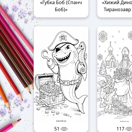
«Губка Боб (Спанч
«Хижий Дино
Боб)»
Тиранозавр
51
117