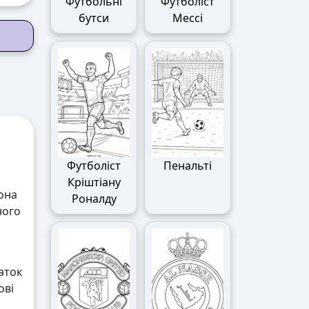
Футбольні
Футболіст
бутси
Мессі
Футболіст
Пенальті
Кріштіану
вона
Роналду
ного
аток
ові