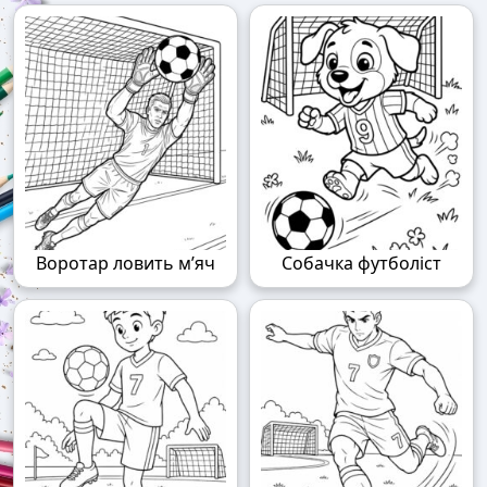
Воротар ловить м’яч
Собачка футболіст