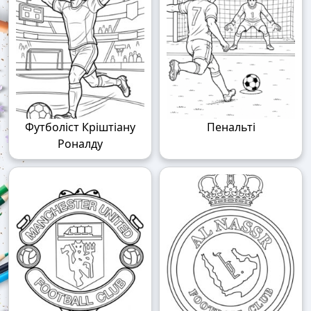
Футболіст Кріштіану
Пенальті
Роналду