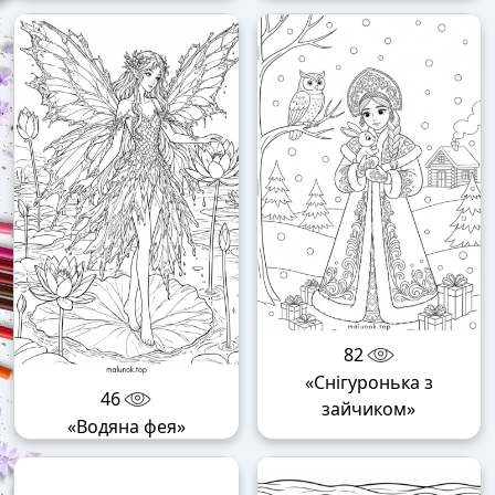
82
«Снігуронька з
46
зайчиком»
«Водяна фея»