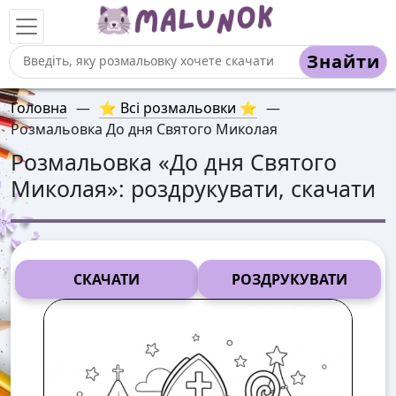
Знайти
Головна
—
⭐ Всі розмальовки ⭐
—
Розмальовка До дня Святого Миколая
Розмальовка «
До дня Святого
Миколая
»: роздрукувати, скачати
СКАЧАТИ
РОЗДРУКУВАТИ