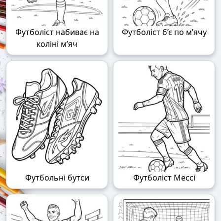
Футболіст набиває на
Футболіст б’є по м’ячу
коліні м’яч
Футбольні бутси
Футболіст Мессі