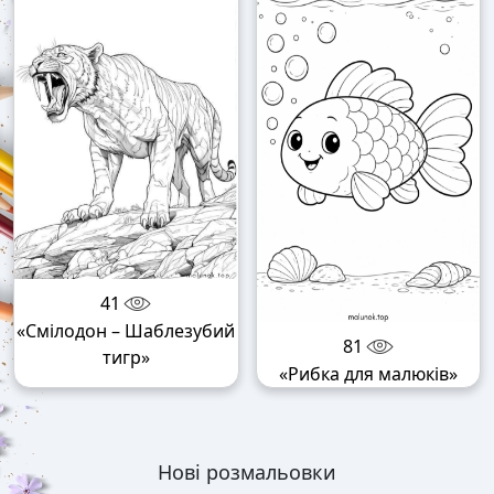
41
«Смілодон – Шаблезубий
81
тигр»
«Рибка для малюків»
Нові розмальовки