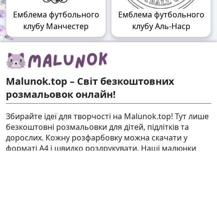
Емблема футбольного
Емблема футбольного
клубу Манчестер
клубу Аль-Наср
Malunok.top – Світ безкоштовних
розмальовок онлайн!
Збирайте ідеї для творчості на Malunok.top! Тут лише
безкоштовні розмальовки для дітей, підлітків та
дорослих. Кожну розфарбовку можна скачати у
форматі А4 і швидко роздрукувати. Наші малюнки
підходять і для гри, і для релаксу.
Знайти
Карта сайту