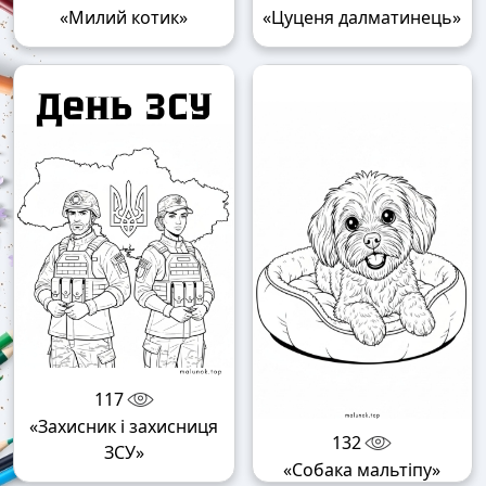
«Милий котик»
«Цуценя далматинець»
117
«Захисник і захисниця
132
ЗСУ»
«Собака мальтіпу»