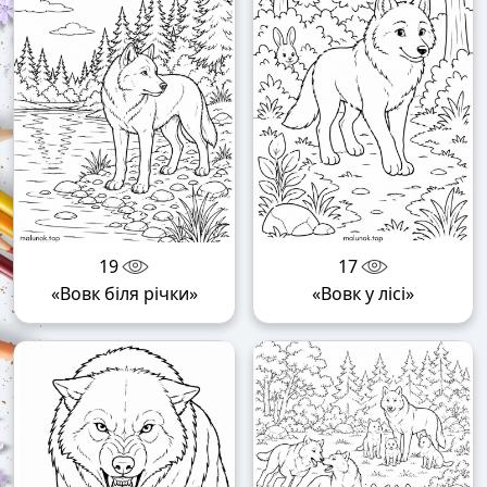
19
17
«Вовк біля річки»
«Вовк у лісі»