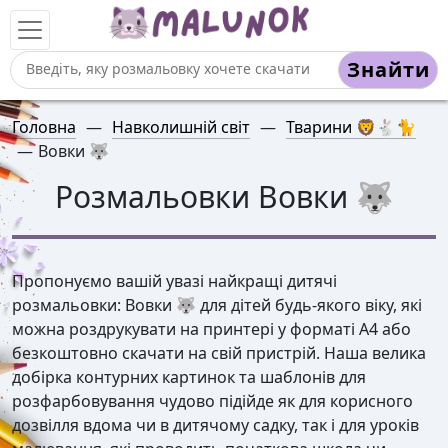
Знайти
Головна
—
Навколишній світ
—
Тварини 🦁🐇🐈
—
Вовки 🐺
Розмальовки Вовки 🐺
Пропонуємо вашій увазі найкращі дитячі
розмальовки: Вовки 🐺 для дітей будь-якого віку, які
можна роздрукувати на принтері у форматі А4 або
безкоштовно скачати на свій пристрій. Наша велика
добірка контурних картинок та шаблонів для
розфарбовування чудово підійде як для корисного
дозвілля вдома чи в дитячому садку, так і для уроків