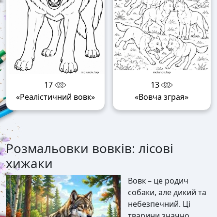
17
13
«Реалістичний вовк»
«Вовча зграя»
Розмальовки вовків: лісові
хижаки
Вовк – це родич
собаки, але дикий та
небезпечний. Ці
тварини значно