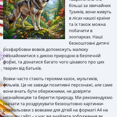
більші за звичайних
Тузиків, вони живуть
в лісах нашої країни
та їх також можна
побачити в
зоопарках. Наші
безкоштовні дитячі
розфарбовки вовків допоможуть малюку
познайомитися з дикою природою в безпечній
формі, та дізнатися багато чого цікавого про цих
тварин від батьків.
Вовки часто стають героями казок, мультиків,
фільмів. Це не завжди позитивні персонажі, але саме
вони вчать бути обережними, не довіряти
незнайомцям та берегти природу. Ми рекомендуємо
скачати та роздрукувати безкоштовно картинки-
розмальовки з вовками для дітей на форматі А4 на
нашому сайті – у нас ви знайдете зображення як