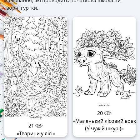
малювання, які проводить початкова школа чи
творчі гуртки.
20
«Маленький лісовий вовк
21
(У чужій шкурі)»
«Тварини у лісі»