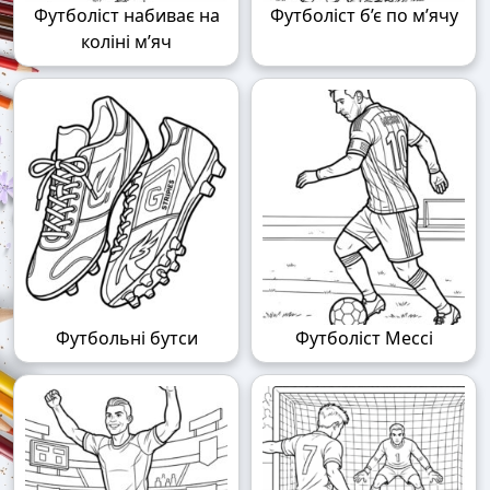
Футболіст набиває на
Футболіст б’є по м’ячу
коліні м’яч
Футбольні бутси
Футболіст Мессі