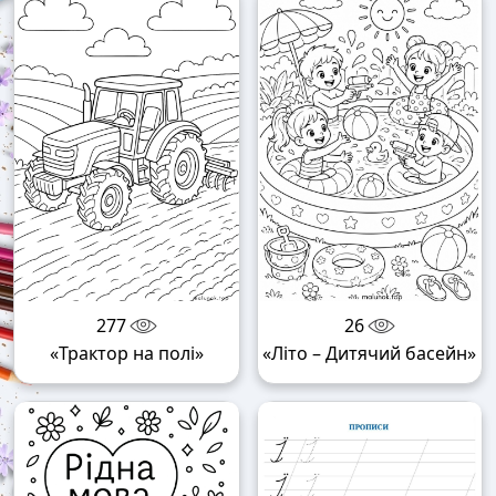
277
26
«Трактор на полі»
«Літо – Дитячий басейн»