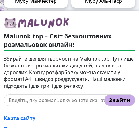
клубу Манчестер
клубу Аль-Наср
Malunok.top – Світ безкоштовних
розмальовок онлайн!
Збирайте ідеї для творчості на Malunok.top! Тут лише
безкоштовні розмальовки для дітей, підлітків та
дорослих. Кожну розфарбовку можна скачати у
форматі А4 і швидко роздрукувати. Наші малюнки
підходять і для гри, і для релаксу.
Знайти
Карта сайту
Правовласникам