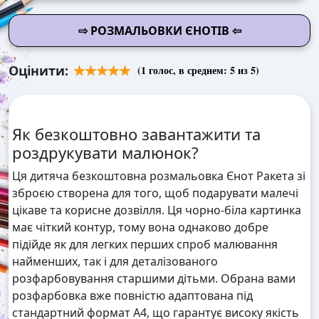
⇨ РОЗМАЛЬОВКИ ЄНОТІВ ⇦
Оцінити:
(
1
голос, в среднем:
5
из 5)
Як безкоштовно завантажити та
роздрукувати малюнок?
Ця дитяча безкоштовна розмальовка Єнот Ракета зі
зброєю створена для того, щоб подарувати малечі
цікаве та корисне дозвілля. Ця чорно-біла картинка
має чіткий контур, тому вона однаково добре
підійде як для легких перших спроб малювання
найменших, так і для деталізованого
розфарбовування старшими дітьми. Обрана вами
розфарбовка вже повністю адаптована під
стандартний формат А4, що гарантує високу якість