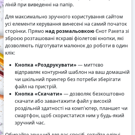
ліній при виведенні на папір.
Для максимально зручного користування сайтом
усі елементи керування винесені на самий початок
сторінки. Прямо
над розмальовкою
Єнот Ракета зі
зброєю розташовані яскраві фіолетові кнопки, які
дозволяють підготувати малюнок до роботи в один
клік:
Кнопка «Роздрукувати»
— миттєво
відправляє контурний шаблон на ваш домашній
чи шкільний принтер без потреби зберігати
файл на пристрій.
Кнопка «Скачати»
— дозволяє безкоштовно
скачати або завантажити файл у високій
роздільній здатності на комп'ютер, планшет чи
смартфон, щоб скористатися ним у будь-який
зручний час.
Обирайте зручний для вас спосіб, готуйте олівці,