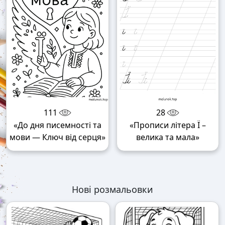
111
28
«До дня писемності та
«Прописи літера Ї –
мови — Ключ від серця»
велика та мала»
Нові розмальовки