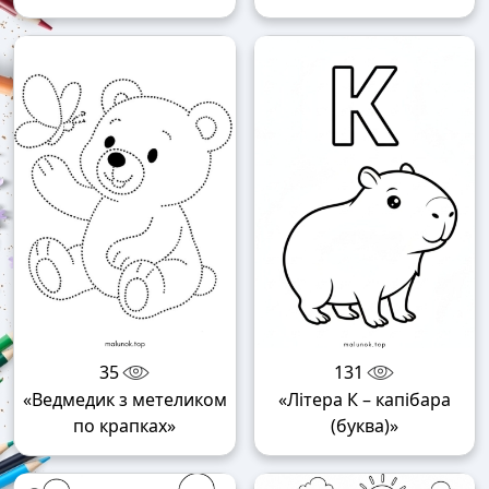
35
131
«Ведмедик з метеликом
«Літера К – капібара
по крапках»
(буква)»