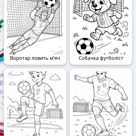
Воротар ловить м’яч
Собачка футболіст