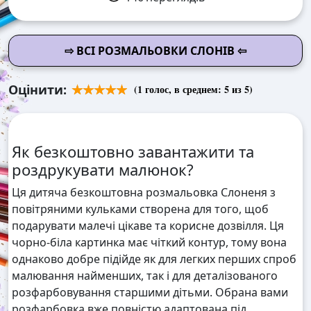
⇨ ВСІ РОЗМАЛЬОВКИ СЛОНІВ ⇦
Оцінити:
(
1
голос, в среднем:
5
из 5)
Як безкоштовно завантажити та
роздрукувати малюнок?
Ця дитяча безкоштовна розмальовка Слоненя з
повітряними кульками створена для того, щоб
подарувати малечі цікаве та корисне дозвілля. Ця
чорно-біла картинка має чіткий контур, тому вона
однаково добре підійде як для легких перших спроб
малювання найменших, так і для деталізованого
розфарбовування старшими дітьми. Обрана вами
розфарбовка вже повністю адаптована під