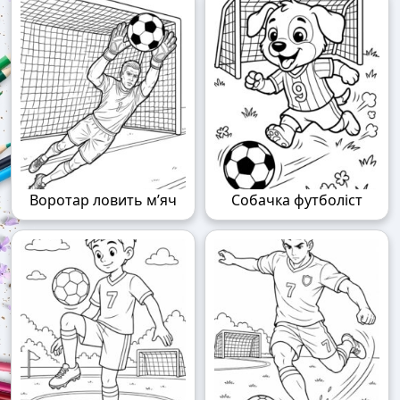
Воротар ловить м’яч
Собачка футболіст