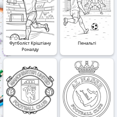
Футболіст Кріштіану
Пенальті
Роналду