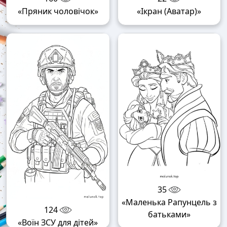
«Пряник чоловічок»
«Ікран (Аватар)»
35
«Маленька Рапунцель з
124
батьками»
«Воїн ЗСУ для дітей»