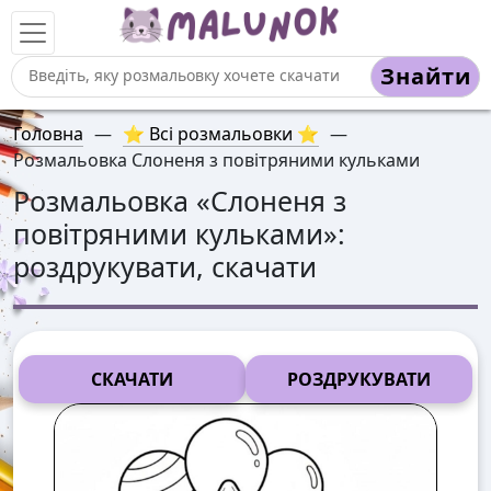
Знайти
Головна
—
⭐ Всі розмальовки ⭐
—
Розмальовка Слоненя з повітряними кульками
Розмальовка «
Слоненя з
повітряними кульками
»:
роздрукувати, скачати
СКАЧАТИ
РОЗДРУКУВАТИ