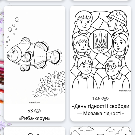
146
«День гідності і свободи
53
— Мозаїка гідності»
«Риба-клоун»