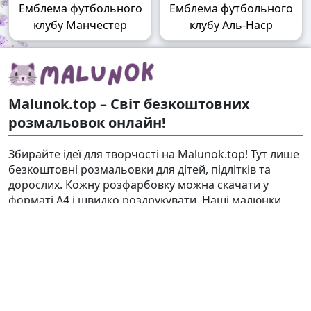
Емблема футбольного
Емблема футбольного
клубу Манчестер
клубу Аль-Наср
Malunok.top – Світ безкоштовних
розмальовок онлайн!
Збирайте ідеї для творчості на Malunok.top! Тут лише
безкоштовні розмальовки для дітей, підлітків та
дорослих. Кожну розфарбовку можна скачати у
форматі А4 і швидко роздрукувати. Наші малюнки
підходять і для гри, і для релаксу.
Знайти
Карта сайту