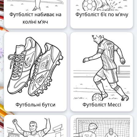
Футболіст набиває на
Футболіст б’є по м’ячу
коліні м’яч
Футбольні бутси
Футболіст Мессі