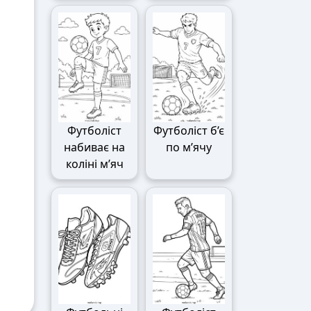
Футболіст
Футболіст б’є
набиває на
по м’ячу
коліні м’яч