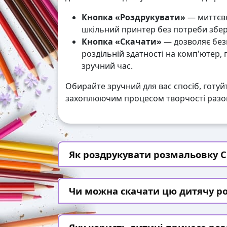
Кнопка «Роздрукувати»
— миттєво
шкільний принтер без потреби збері
Кнопка «Скачати»
— дозволяє без
роздільній здатності на комп'ютер,
зручний час.
Обирайте зручний для вас спосіб, готуй
захоплюючим процесом творчості разом
Як роздрукувати розмальовку Ск
Чи можна скачати цю дитячу р