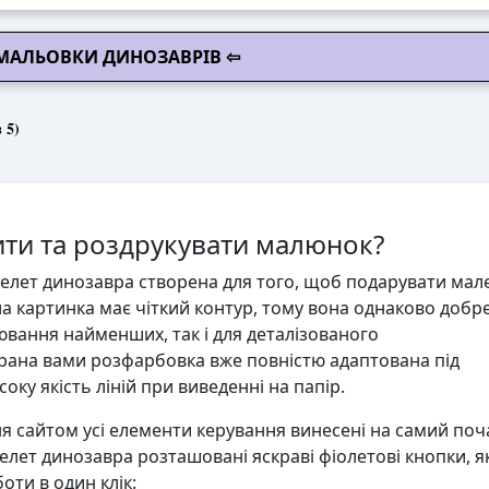
МАЛЬОВКИ ДИНОЗАВРІВ ⇦
 5)
ти та роздрукувати малюнок?
елет динозавра створена для того, щоб подарувати мал
іла картинка має чіткий контур, тому вона однаково добр
ювання найменших, так і для деталізованого
ана вами розфарбовка вже повністю адаптована під
ку якість ліній при виведенні на папір.
 сайтом усі елементи керування винесені на самий поч
елет динозавра розташовані яскраві фіолетові кнопки, як
ти в один клік: