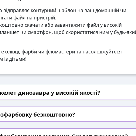
 відправляє контурний шаблон на ваш домашній чи
гати файл на пристрій.
коштовно скачати або завантажити файл у високій
 планшет чи смартфон, щоб скористатися ним у будь-яки
те олівці, фарби чи фломастери та насолоджуйтеся
 із дітьми!
елет динозавра у високій якості?
озфарбовку безкоштовно?