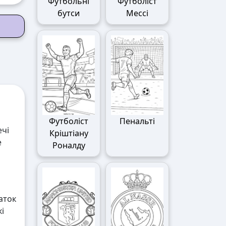
Футбольні
Футболіст
бутси
Мессі
Футболіст
Пенальті
ечі
Кріштіану
е
Роналду
аток
і