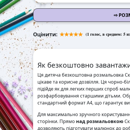
⇨ РОЗ
Оцінити:
(
1
голос, в среднем:
5
из
Як безкоштовно завантажи
Ця дитяча безкоштовна розмальовка Ск
цікаве та корисне дозвілля. Ця чорно-б
підійде як для легких перших спроб мал
розфарбовування старшими дітьми. Обр
стандартний формат А4, що гарантує висо
Для максимально зручного користування
сторінки. Прямо
над розмальовкою
Ск
дозволяють підготувати малюнок до робо