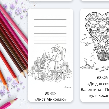
68
«До дня св
Валентина – П
90
куля коха
«Лист Миколаю»