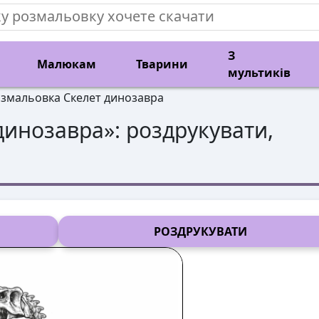
З
Малюкам
Тварини
мультиків
змальовка Скелет динозавра
динозавра
»: роздрукувати,
РОЗДРУКУВАТИ