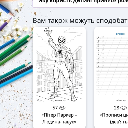
Яку користь дитині принесе р
Вам також можуть сподобат
57
28
«Пітер Паркер –
«Прописи ц
Людина-павук»
(дев’ять