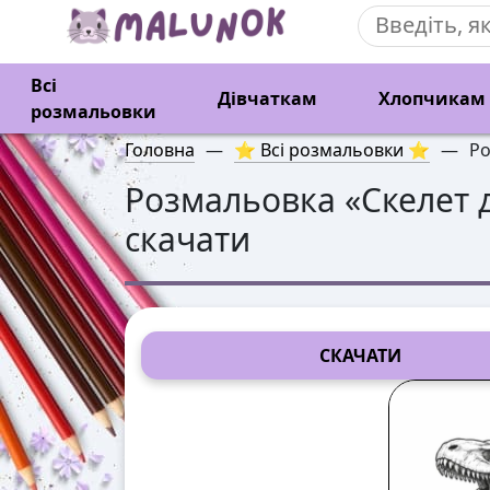
Всі
Дівчаткам
Хлопчикам
розмальовки
Головна
—
⭐ Всі розмальовки ⭐
—
Ро
Розмальовка «
Скелет 
скачати
СКАЧАТИ