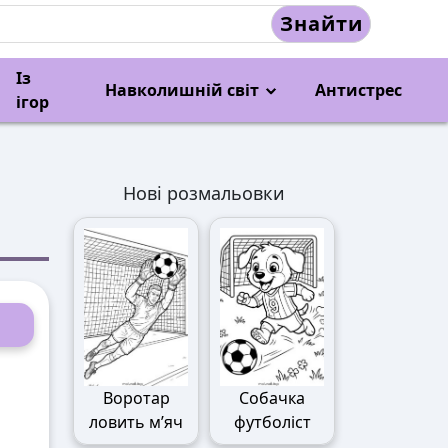
Знайти
Із
Навколишній світ
Антистрес
ігор
Нові розмальовки
Воротар
Собачка
ловить м’яч
футболіст