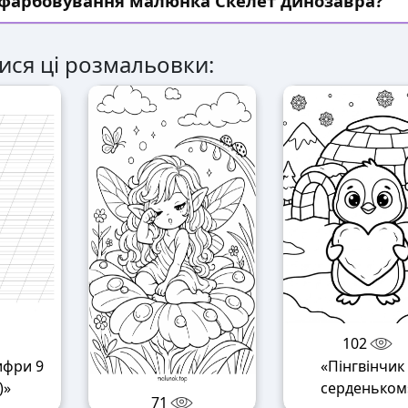
озфарбовування малюнка Скелет динозавра?
ися ці розмальовки:
102
ифри 9
«Пінгвінчик 
)»
серденьком
71