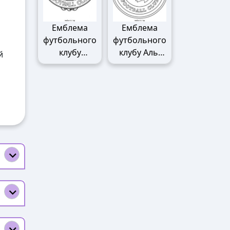
Емблема
Емблема
футбольного
футбольного
клубу
клубу Аль-
й
Манчестер
Наср