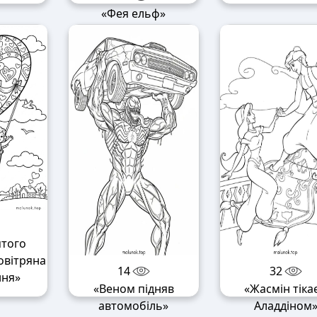
«Фея ельф»
ятого
овітряна
14
32
ння»
«Веном підняв
«Жасмін тікає
автомобіль»
Аладдіном