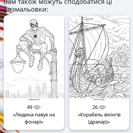
Вам також можуть сподобатися ці
розмальовки:
49
26
«Людина-павук на
«Корабель вікінгів
фонарі»
(дракар)»