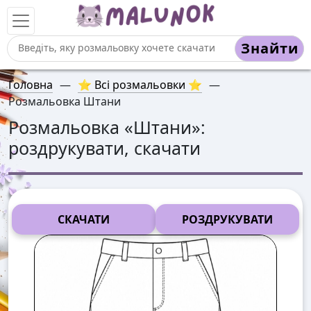
Знайти
Головна
—
⭐ Всі розмальовки ⭐
—
Розмальовка Штани
Розмальовка «
Штани
»:
роздрукувати, скачати
СКАЧАТИ
РОЗДРУКУВАТИ