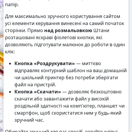
папір.
Для максимально зручного користування сайтом
усі елементи керування винесені на самий початок
сторінки. Прямо
над розмальовкою
Штани
розташовані яскраві фіолетові кнопки, які
дозволяють підготувати малюнок до роботи в один
клік:
Кнопка «Роздрукувати»
— миттєво
відправляє контурний шаблон на ваш домашній
чи шкільний принтер без потреби зберігати
файл на пристрій.
Кнопка «Скачати»
— дозволяє безкоштовно
скачати або завантажити файл у високій
роздільній здатності на комп'ютер, планшет чи
смартфон, щоб скористатися ним у будь-який
зручний час.
Обирайте зручний для вас спосіб, готуйте олівці,