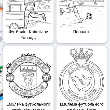
Футболіст Кріштіану
Пенальті
Роналду
Емблема футбольного
Емблема футбольного
клубу Манчестер
клубу Аль-Наср