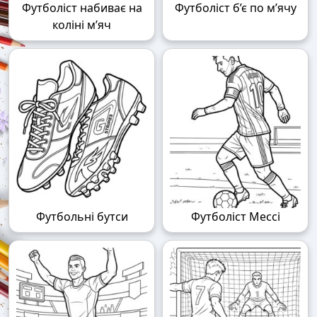
Футболіст набиває на
Футболіст б’є по м’ячу
коліні м’яч
Футбольні бутси
Футболіст Мессі