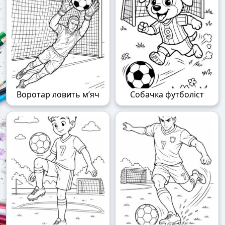
Воротар ловить м’яч
Собачка футболіст