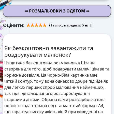
⇨ РОЗМАЛЬОВКИ З ОДЯГОМ ⇦
Оцінити:
(
1
голос, в среднем:
5
из 5)
Як безкоштовно завантажити та
роздрукувати малюнок?
Ця дитяча безкоштовна розмальовка Штани
створена для того, щоб подарувати малечі цікаве та
корисне дозвілля. Ця чорно-біла картинка має
чіткий контур, тому вона однаково добре підійде як
для легких перших спроб малювання найменших,
так і для деталізованого розфарбовування
старшими дітьми. Обрана вами розфарбовка вже
повністю адаптована під стандартний формат А4,
що гарантує високу якість ліній при виведенні на