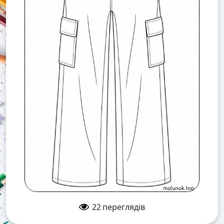
22
переглядів