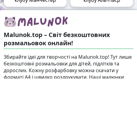
Malunok.top – Світ безкоштовних
розмальовок онлайн!
Збирайте ідеї для творчості на Malunok.top! Тут лише
безкоштовні розмальовки для дітей, підлітків та
дорослих. Кожну розфарбовку можна скачати у
форматі А4 і швидко роздрукувати. Наші малюнки
підходять і для гри, і для релаксу.
Знайти
Карта сайту
Правовласникам
Контакти