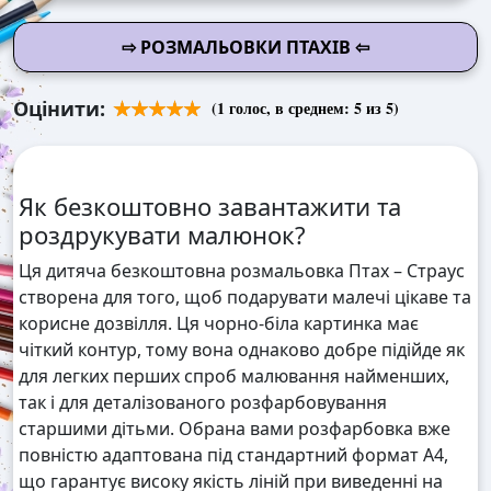
⇨ РОЗМАЛЬОВКИ ПТАХІВ ⇦
Оцінити:
(
1
голос, в среднем:
5
из 5)
Як безкоштовно завантажити та
роздрукувати малюнок?
Ця дитяча безкоштовна розмальовка Птах – Страус
створена для того, щоб подарувати малечі цікаве та
корисне дозвілля. Ця чорно-біла картинка має
чіткий контур, тому вона однаково добре підійде як
для легких перших спроб малювання найменших,
так і для деталізованого розфарбовування
старшими дітьми. Обрана вами розфарбовка вже
повністю адаптована під стандартний формат А4,
що гарантує високу якість ліній при виведенні на