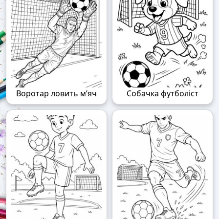
Воротар ловить м’яч
Собачка футболіст