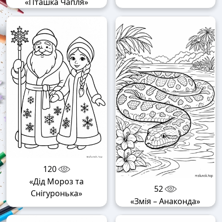
«Пташка Чапля»
120
«Дід Мороз та
52
Снігуронька»
«Змія – Анаконда»