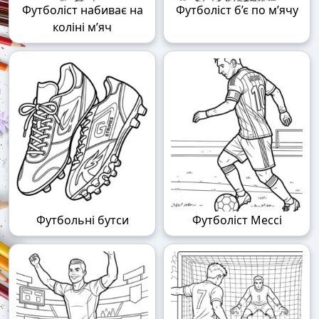
Футболіст набиває на
Футболіст б’є по м’ячу
коліні м’яч
Футбольні бутси
Футболіст Мессі