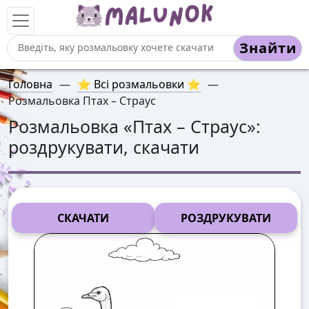
Знайти
Головна
—
⭐ Всі розмальовки ⭐
—
Розмальовка Птах – Страус
Розмальовка «
Птах – Страус
»:
роздрукувати, скачати
СКАЧАТИ
РОЗДРУКУВАТИ