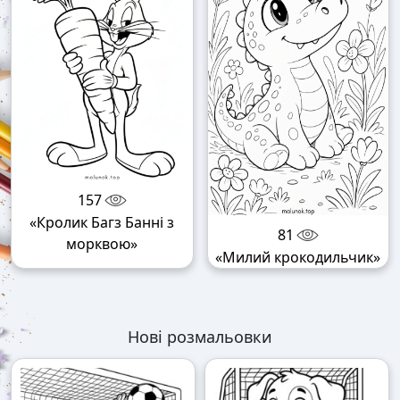
157
«Кролик Багз Банні з
81
морквою»
«Милий крокодильчик»
Нові розмальовки