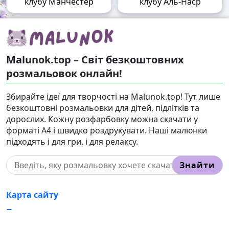
клубу Манчестер
клубу Аль-Наср
Malunok.top – Світ безкоштовних
розмальовок онлайн!
Збирайте ідеї для творчості на Malunok.top! Тут лише
безкоштовні розмальовки для дітей, підлітків та
дорослих. Кожну розфарбовку можна скачати у
форматі А4 і швидко роздрукувати. Наші малюнки
підходять і для гри, і для релаксу.
Знайти
Карта сайту
Правовласникам