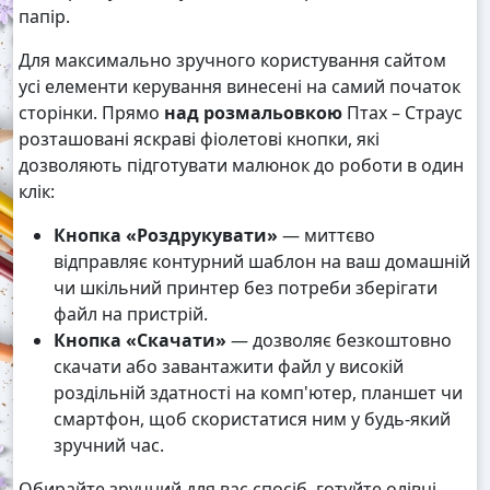
папір.
Для максимально зручного користування сайтом
усі елементи керування винесені на самий початок
сторінки. Прямо
над розмальовкою
Птах – Страус
розташовані яскраві фіолетові кнопки, які
дозволяють підготувати малюнок до роботи в один
клік:
Кнопка «Роздрукувати»
— миттєво
відправляє контурний шаблон на ваш домашній
чи шкільний принтер без потреби зберігати
файл на пристрій.
Кнопка «Скачати»
— дозволяє безкоштовно
скачати або завантажити файл у високій
роздільній здатності на комп'ютер, планшет чи
смартфон, щоб скористатися ним у будь-який
зручний час.
Обирайте зручний для вас спосіб, готуйте олівці,