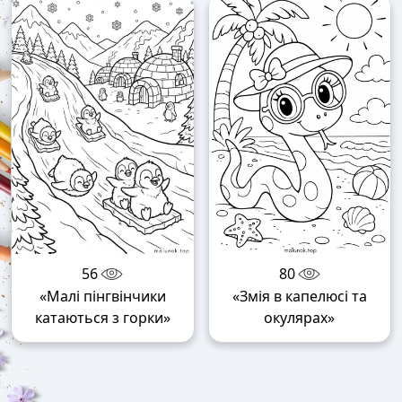
56
80
«Малі пінгвінчики
«Змія в капелюсі та
катаються з горки»
окулярах»