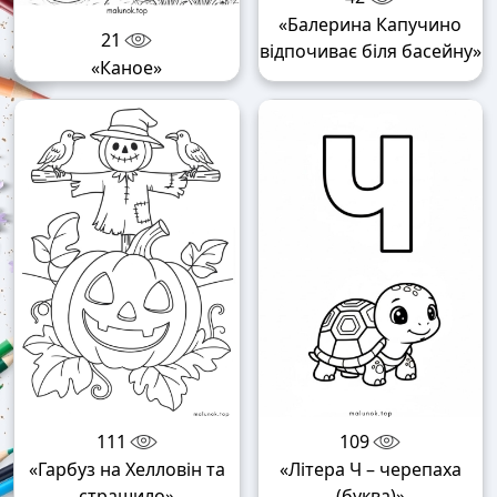
«Балерина Капучино
21
відпочиває біля басейну»
«Каное»
111
109
«Гарбуз на Хелловін та
«Літера Ч – черепаха
страшило»
(буква)»