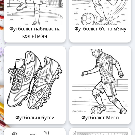
Футболіст набиває на
Футболіст б’є по м’ячу
коліні м’яч
Футбольні бутси
Футболіст Мессі