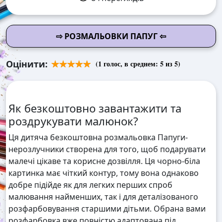
⇨ РОЗМАЛЬОВКИ ПАПУГ ⇦
Оцінити:
(
1
голос, в среднем:
5
из 5)
Як безкоштовно завантажити та
роздрукувати малюнок?
Ця дитяча безкоштовна розмальовка Папуги-
нерозлучники створена для того, щоб подарувати
малечі цікаве та корисне дозвілля. Ця чорно-біла
картинка має чіткий контур, тому вона однаково
добре підійде як для легких перших спроб
малювання найменших, так і для деталізованого
розфарбовування старшими дітьми. Обрана вами
розфарбовка вже повністю адаптована під