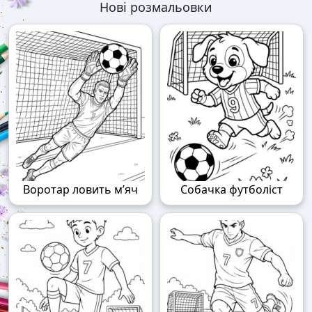
Нові розмальовки
Воротар ловить м’яч
Собачка футболіст