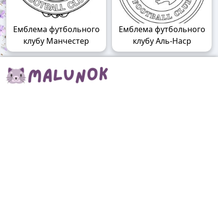
Емблема футбольного
Емблема футбольного
клубу Манчестер
клубу Аль-Наср
Malunok.top – Світ безкоштовних
розмальовок онлайн!
Збирайте ідеї для творчості на Malunok.top! Тут лише
безкоштовні розмальовки для дітей, підлітків та
дорослих. Кожну розфарбовку можна скачати у
форматі А4 і швидко роздрукувати. Наші малюнки
підходять і для гри, і для релаксу.
Знайти