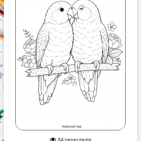
84
переглядів