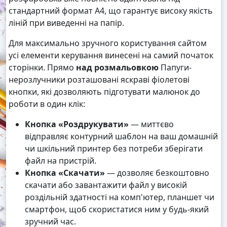
стандартний формат А4, що гарантує високу якість
ліній при виведенні на папір.
Для максимально зручного користування сайтом
усі елементи керування винесені на самий початок
сторінки. Прямо
над розмальовкою
Папуги-
нерозлучники розташовані яскраві фіолетові
кнопки, які дозволяють підготувати малюнок до
роботи в один клік:
Кнопка «Роздрукувати»
— миттєво
відправляє контурний шаблон на ваш домашній
чи шкільний принтер без потреби зберігати
файл на пристрій.
Кнопка «Скачати»
— дозволяє безкоштовно
скачати або завантажити файл у високій
роздільній здатності на комп'ютер, планшет чи
смартфон, щоб скористатися ним у будь-який
зручний час.