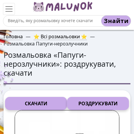
Знайти
Головна
—
⭐ Всі розмальовки ⭐
—
Розмальовка Папуги-нерозлучники
Розмальовка «
Папуги-
нерозлучники
»: роздрукувати,
скачати
СКАЧАТИ
РОЗДРУКУВАТИ