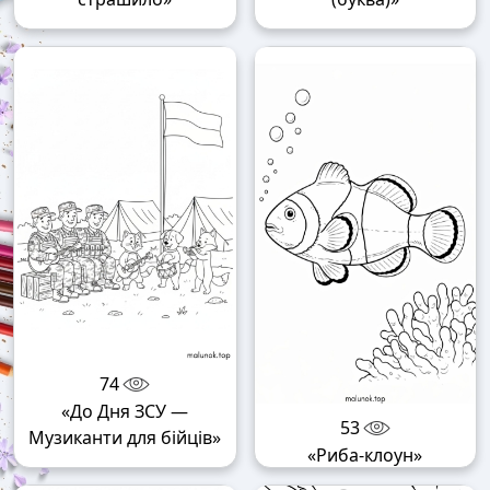
74
«До Дня ЗСУ —
53
Музиканти для бійців»
«Риба-клоун»