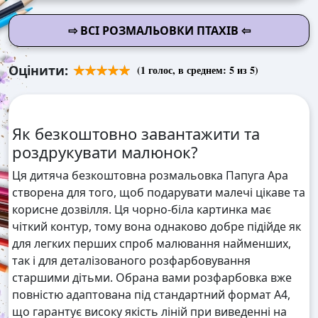
⇨ ВСІ РОЗМАЛЬОВКИ ПТАХІВ ⇦
Оцінити:
(
1
голос, в среднем:
5
из 5)
Як безкоштовно завантажити та
роздрукувати малюнок?
Ця дитяча безкоштовна розмальовка Папуга Ара
створена для того, щоб подарувати малечі цікаве та
корисне дозвілля. Ця чорно-біла картинка має
чіткий контур, тому вона однаково добре підійде як
для легких перших спроб малювання найменших,
так і для деталізованого розфарбовування
старшими дітьми. Обрана вами розфарбовка вже
повністю адаптована під стандартний формат А4,
що гарантує високу якість ліній при виведенні на