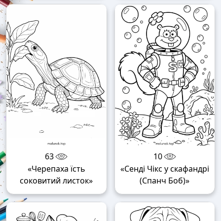
63
10
«Черепаха їсть
«Сенді Чікс у скафандрі
соковитий листок»
(Спанч Боб)»