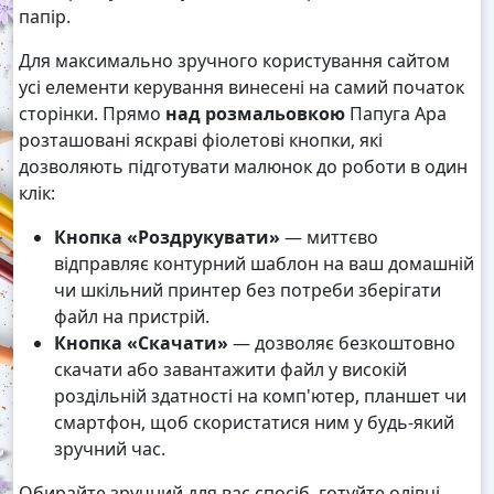
папір.
Для максимально зручного користування сайтом
усі елементи керування винесені на самий початок
сторінки. Прямо
над розмальовкою
Папуга Ара
розташовані яскраві фіолетові кнопки, які
дозволяють підготувати малюнок до роботи в один
клік:
Кнопка «Роздрукувати»
— миттєво
відправляє контурний шаблон на ваш домашній
чи шкільний принтер без потреби зберігати
файл на пристрій.
Кнопка «Скачати»
— дозволяє безкоштовно
скачати або завантажити файл у високій
роздільній здатності на комп'ютер, планшет чи
смартфон, щоб скористатися ним у будь-який
зручний час.
Обирайте зручний для вас спосіб, готуйте олівці,