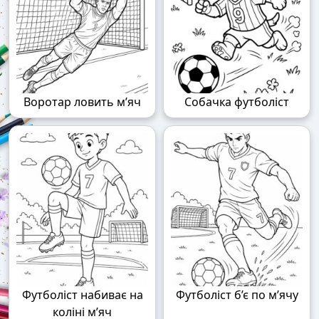
Воротар ловить м’яч
Собачка футболіст
Футболіст набиває на
Футболіст б’є по м’ячу
коліні м’яч