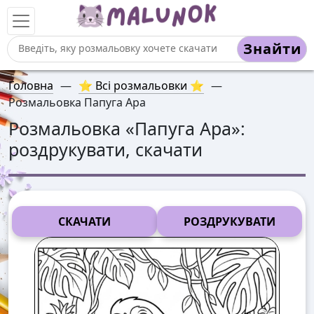
Знайти
Головна
—
⭐ Всі розмальовки ⭐
—
Розмальовка Папуга Ара
Розмальовка «
Папуга Ара
»:
роздрукувати, скачати
СКАЧАТИ
РОЗДРУКУВАТИ