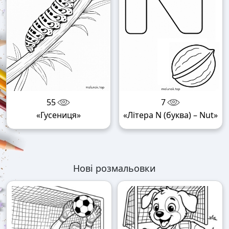
55
7
«Гусениця»
«Літера N (буква) – Nut»
Нові розмальовки