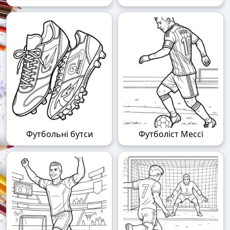
Футбольні бутси
Футболіст Мессі