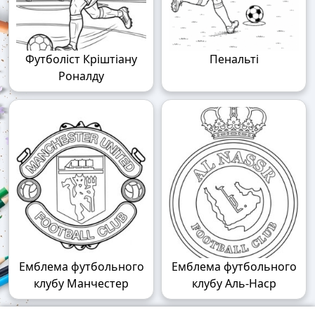
Футболіст Кріштіану
Пенальті
Роналду
Емблема футбольного
Емблема футбольного
клубу Манчестер
клубу Аль-Наср