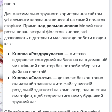
папір.
Для максимально зручного користування сайтом
усі елементи керування винесені на самий початок
сторінки. Прямо
над розмальовкою
Милий єнот
розташовані яскраві фіолетові кнопки, які
дозволяють підготувати малюнок до роботи в один
клік:
Кнопка «Роздрукувати»
— миттєво
відправляє контурний шаблон на ваш домашній
чи шкільний принтер без потреби зберігати
файл на пристрій.
Кнопка «Скачати»
— дозволяє безкоштовно
скачати або завантажити файл у високій
роздільній здатності на комп'ютер, планшет чи
смартфон, щоб скористатися ним у будь-який
зручний час.
Обирайте зручний для вас спосіб, готуйте олівці,