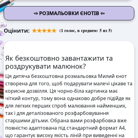
⇨ РОЗМАЛЬОВКИ ЄНОТІВ ⇦
Оцінити:
(
1
голос, в среднем:
5
из 5)
Як безкоштовно завантажити та
роздрукувати малюнок?
Ця дитяча безкоштовна розмальовка Милий єнот
створена для того, щоб подарувати малечі цікаве та
корисне дозвілля. Ця чорно-біла картинка має
чіткий контур, тому вона однаково добре підійде як
для легких перших спроб малювання найменших,
так і для деталізованого розфарбовування
старшими дітьми. Обрана вами розфарбовка вже
повністю адаптована під стандартний формат А4,
що гарантує високу якість ліній при виведенні на