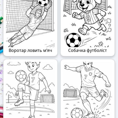
Воротар ловить м’яч
Собачка футболіст