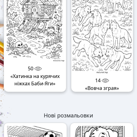
50
«Хатинка на курячих
14
ніжках Баби-Яги»
«Вовча зграя»
Нові розмальовки