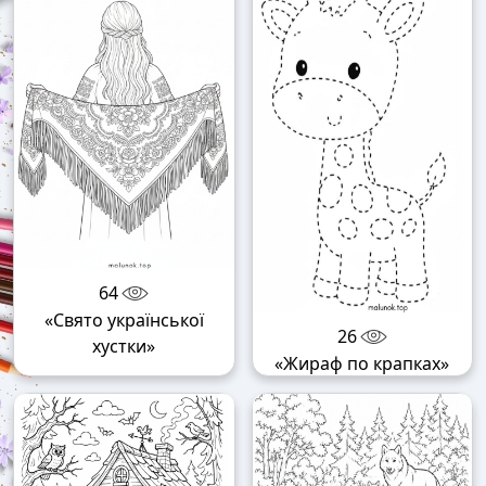
64
«Свято української
26
хустки»
«Жираф по крапках»