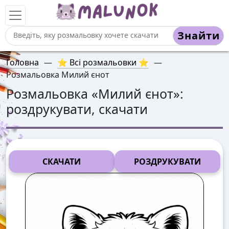
Знайти
Головна
—
⭐ Всі розмальовки ⭐
—
Розмальовка Милий єнот
Розмальовка «
Милий єнот
»:
роздрукувати, скачати
СКАЧАТИ
РОЗДРУКУВАТИ