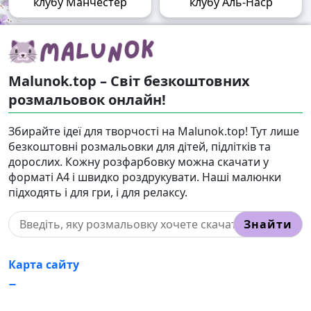
клубу Манчестер
клубу Аль-Наср
Malunok.top – Світ безкоштовних
розмальовок онлайн!
Збирайте ідеї для творчості на Malunok.top! Тут лише
безкоштовні розмальовки для дітей, підлітків та
дорослих. Кожну розфарбовку можна скачати у
форматі А4 і швидко роздрукувати. Наші малюнки
підходять і для гри, і для релаксу.
Знайти
Карта сайту
Правовласникам