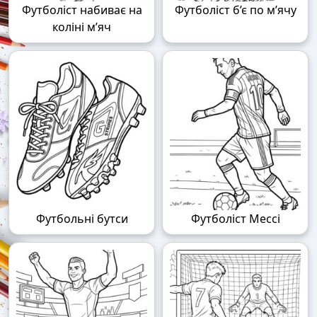
Футболіст набиває на
Футболіст б’є по м’ячу
коліні м’яч
Футбольні бутси
Футболіст Мессі