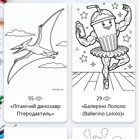
55
29
«Літаючий динозавр
«Балеріно Лололо
Птеродактиль»
(Ballerino Lololo)»