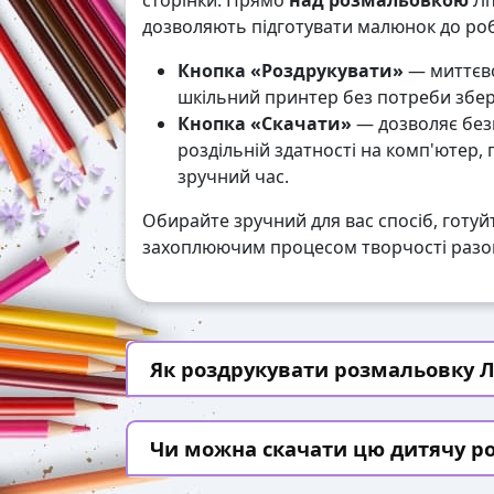
сторінки. Прямо
над розмальовкою
Лі
дозволяють підготувати малюнок до робо
Кнопка «Роздрукувати»
— миттєво
шкільний принтер без потреби збері
Кнопка «Скачати»
— дозволяє без
роздільній здатності на комп'ютер,
зручний час.
Обирайте зручний для вас спосіб, готуй
захоплюючим процесом творчості разом
Як роздрукувати розмальовку Літ
Чи можна скачати цю дитячу р