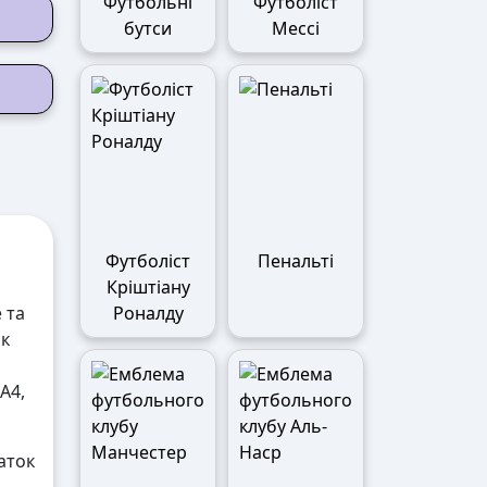
Футбольні
Футболіст
бутси
Мессі
Футболіст
Пенальті
Кріштіану
Роналду
 та
як
А4,
аток