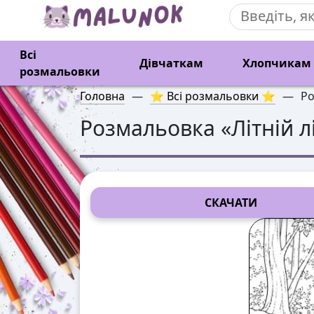
Всі
Дівчаткам
Хлопчикам
розмальовки
Головна
—
⭐ Всі розмальовки ⭐
—
Ро
Розмальовка «
Літній л
СКАЧАТИ