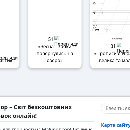
51
31
«Весна – качки
повернулись на
«Прописи літер
квіти»
озеро»
велика та ма
top – Світ безкоштовних
вок онлайн!
Карта сайт
ї для творчості на Malunok.top! Тут лише