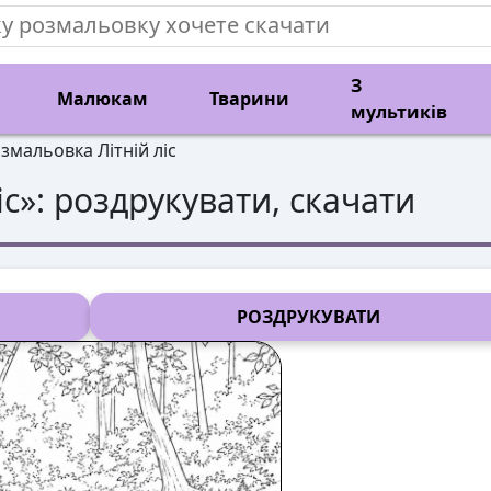
З
Малюкам
Тварини
мультиків
змальовка Літній ліс
іс
»: роздрукувати, скачати
РОЗДРУКУВАТИ