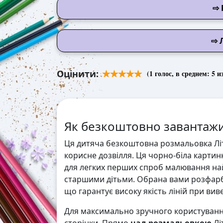
⇨ 
⇨ 
Оцінити:
(
1
голос, в среднем:
5
из
Як безкоштовно завантажи
Ця дитяча безкоштовна розмальовка Літн
корисне дозвілля. Ця чорно-біла картинк
для легких перших спроб малювання на
старшими дітьми. Обрана вами розфарб
що гарантує високу якість ліній при виве
Для максимально зручного користування