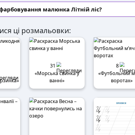
зфарбовування малюнка Літній ліс?
ися ці розмальовки:
31
8
«Морська свинка у
«Футбольний м’
орзинка»
ванні»
воротах»