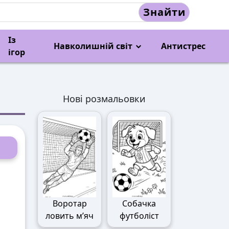
Знайти
Із
Навколишній світ
Антистрес
ігор
Нові розмальовки
Воротар
Собачка
ловить м’яч
футболіст