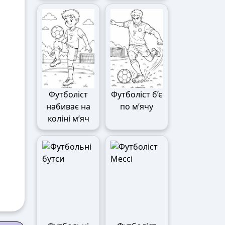
Футболіст
Футболіст б’є
набиває на
по м’ячу
коліні м’яч