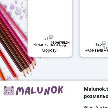
51
125
«Бланк листа Діду
Морозу»
«Конвалії – 
Malunok.
розмальо
Збирайте іде