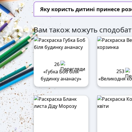
Яку користь дитині принесе ро
Вам також можуть сподобат
26
253
«Губка Боб біля
будинку ананасу»
«Великодня к