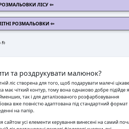
РОЗМАЛЬОВКИ ЛІСУ ⇦
ЛІТНІ РОЗМАЛЬОВКИ ⇦
 5)
ти та роздрукувати малюнок?
ій ліс створена для того, щоб подарувати малечі цікаве
а має чіткий контур, тому вона однаково добре підійде 
йменших, так і для деталізованого розфарбовування
овка вже повністю адаптована під стандартний формат 
денні на папір.
 сайтом усі елементи керування винесені на самий поч