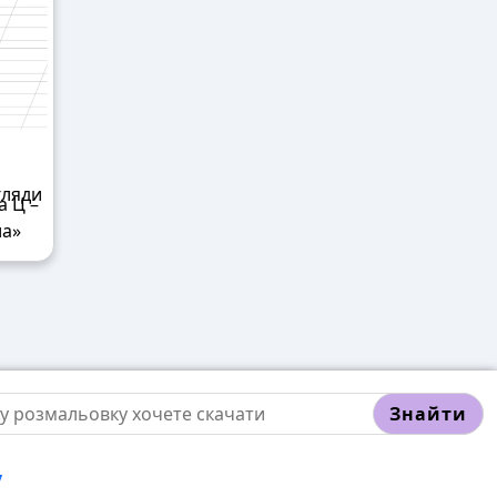
а Ц –
ла»
Знайти
у