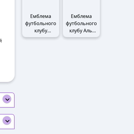
Емблема
Емблема
футбольного
футбольного
клубу
клубу Аль-
Манчестер
Наср
й