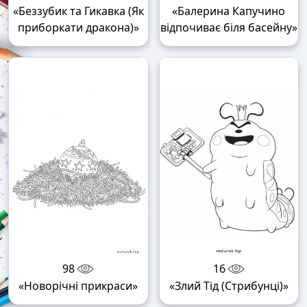
«Беззубик та Гикавка (Як
«Балерина Капучино
приборкати дракона)»
відпочиває біля басейну»
98
16
«Новорічні прикраси»
«Злий Тід (Стрибунці)»