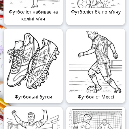
Футболіст набиває на
Футболіст б’є по м’ячу
коліні м’яч
Футбольні бутси
Футболіст Мессі