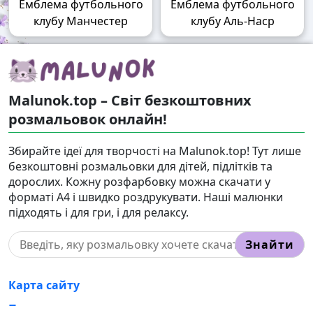
Емблема футбольного
Емблема футбольного
клубу Манчестер
клубу Аль-Наср
Malunok.top – Світ безкоштовних
розмальовок онлайн!
Збирайте ідеї для творчості на Malunok.top! Тут лише
безкоштовні розмальовки для дітей, підлітків та
дорослих. Кожну розфарбовку можна скачати у
форматі А4 і швидко роздрукувати. Наші малюнки
підходять і для гри, і для релаксу.
Знайти
Карта сайту
Правовласникам