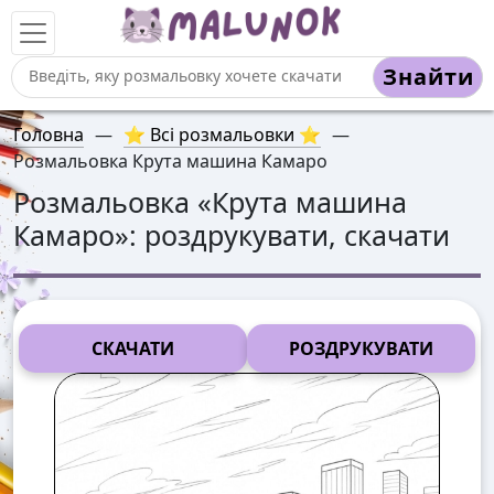
Знайти
Головна
—
⭐ Всі розмальовки ⭐
—
Розмальовка Крута машина Камаро
Розмальовка «
Крута машина
Камаро
»: роздрукувати, скачати
СКАЧАТИ
РОЗДРУКУВАТИ