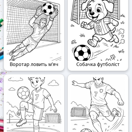
Воротар ловить м’яч
Собачка футболіст