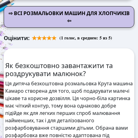
⇨ ВСІ РОЗМАЛЬОВКИ МАШИН ДЛЯ ХЛОПЧИКІВ
⇦
Оцінити:
(
1
голос, в среднем:
5
из 5)
Як безкоштовно завантажити та
роздрукувати малюнок?
Ця дитяча безкоштовна розмальовка Крута машина
Камаро створена для того, щоб подарувати малечі
цікаве та корисне дозвілля. Ця чорно-біла картинка
має чіткий контур, тому вона однаково добре
підійде як для легких перших спроб малювання
найменших, так і для деталізованого
розфарбовування старшими дітьми. Обрана вами
розфарбовка вже повністю адаптована під