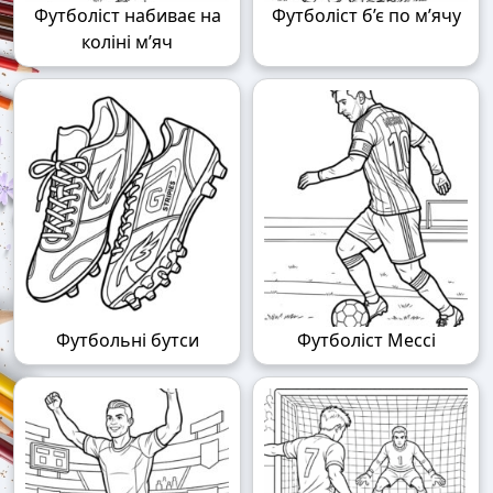
Футболіст набиває на
Футболіст б’є по м’ячу
коліні м’яч
Футбольні бутси
Футболіст Мессі