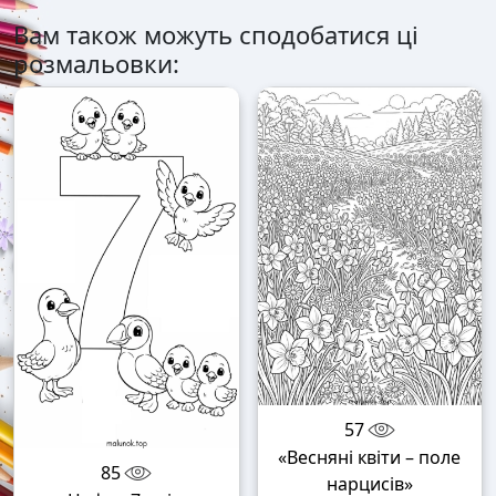
Вам також можуть сподобатися ці
розмальовки:
57
«Весняні квіти – поле
85
нарцисів»