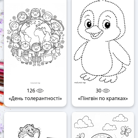
126
30
«День толерантності»
«Пінгвін по крапках»