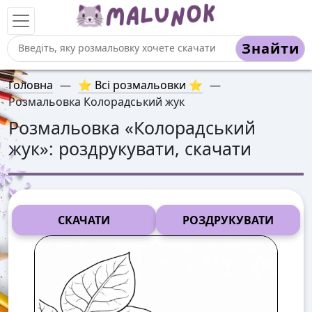
Знайти
Головна
—
⭐ Всі розмальовки ⭐
—
Розмальовка Колорадський жук
Розмальовка «
Колорадський
жук
»: роздрукувати, скачати
СКАЧАТИ
РОЗДРУКУВАТИ