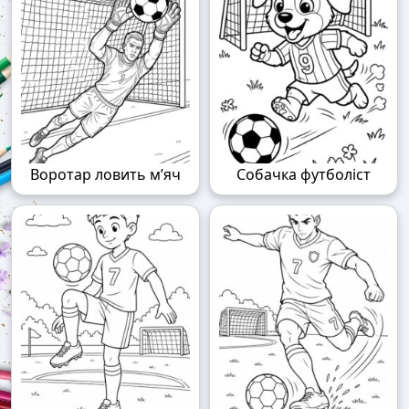
Воротар ловить м’яч
Собачка футболіст