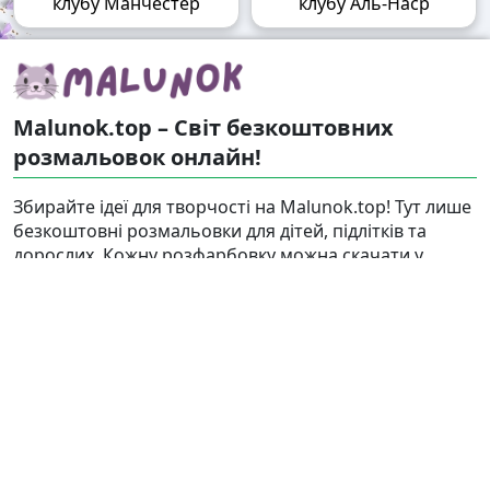
клубу Манчестер
клубу Аль-Наср
Malunok.top – Світ безкоштовних
розмальовок онлайн!
Збирайте ідеї для творчості на Malunok.top! Тут лише
безкоштовні розмальовки для дітей, підлітків та
дорослих. Кожну розфарбовку можна скачати у
форматі А4 і швидко роздрукувати. Наші малюнки
підходять і для гри, і для релаксу.
Знайти
Карта сайту
Правовласникам