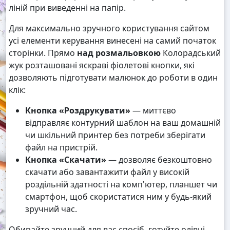
ліній при виведенні на папір.
Для максимально зручного користування сайтом
усі елементи керування винесені на самий початок
сторінки. Прямо
над розмальовкою
Колорадський
жук розташовані яскраві фіолетові кнопки, які
дозволяють підготувати малюнок до роботи в один
клік:
Кнопка «Роздрукувати»
— миттєво
відправляє контурний шаблон на ваш домашній
чи шкільний принтер без потреби зберігати
файл на пристрій.
Кнопка «Скачати»
— дозволяє безкоштовно
скачати або завантажити файл у високій
роздільній здатності на комп'ютер, планшет чи
смартфон, щоб скористатися ним у будь-який
зручний час.
Обирайте зручний для вас спосіб, готуйте олівці,