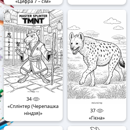
«Цифра 7 – сім»
34
«Сплінтер (Черепашка
37
ніндзя)»
«Гієна»