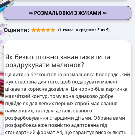
⇨ РОЗМАЛЬОВКИ З ЖУКАМИ ⇦
Оцінити:
(
1
голос, в среднем:
5
из 5)
Як безкоштовно завантажити та
роздрукувати малюнок?
Ця дитяча безкоштовна розмальовка Колорадський
жук створена для того, щоб подарувати малечі
цікаве та корисне дозвілля. Ця чорно-біла картинка
має чіткий контур, тому вона однаково добре
підійде як для легких перших спроб малювання
найменших, так і для деталізованого
розфарбовування старшими дітьми. Обрана вами
розфарбовка вже повністю адаптована під
стандартний формат А4, що гарантує високу якість