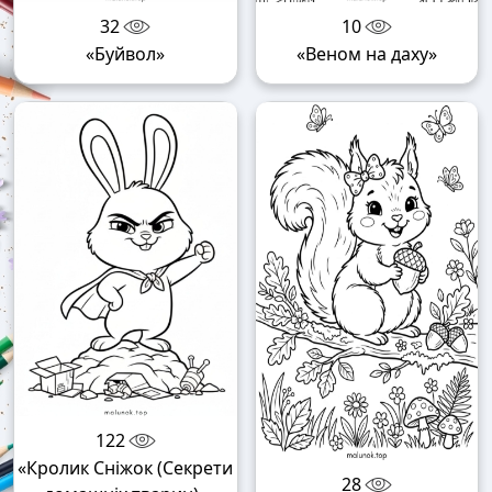
32
10
«Буйвол»
«Веном на даху»
122
«Кролик Сніжок (Секрети
28