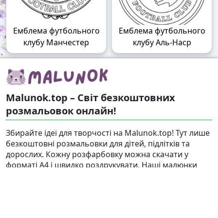
Емблема футбольного
Емблема футбольного
клубу Манчестер
клубу Аль-Наср
Malunok.top – Світ безкоштовних
розмальовок онлайн!
Збирайте ідеї для творчості на Malunok.top! Тут лише
безкоштовні розмальовки для дітей, підлітків та
дорослих. Кожну розфарбовку можна скачати у
форматі А4 і швидко роздрукувати. Наші малюнки
підходять і для гри, і для релаксу.
Знайти