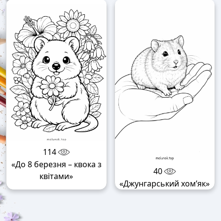
114
«До 8 березня – квока з
40
квітами»
«Джунгарський хом’як»