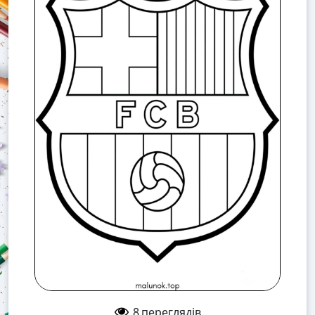
8
переглядів