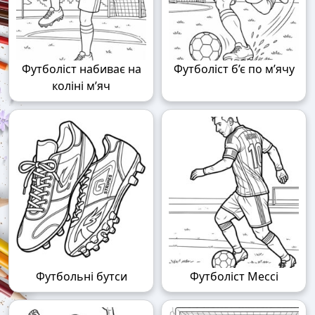
Футболіст набиває на
Футболіст б’є по м’ячу
коліні м’яч
Футбольні бутси
Футболіст Мессі