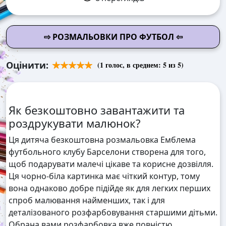
⇨ РОЗМАЛЬОВКИ ПРО ФУТБОЛ ⇦
Оцінити:
(
1
голос, в среднем:
5
из 5)
Як безкоштовно завантажити та
роздрукувати малюнок?
Ця дитяча безкоштовна розмальовка Емблема
футбольного клубу Барселони створена для того,
щоб подарувати малечі цікаве та корисне дозвілля.
Ця чорно-біла картинка має чіткий контур, тому
вона однаково добре підійде як для легких перших
спроб малювання найменших, так і для
деталізованого розфарбовування старшими дітьми.
Обрана вами розфарбовка вже повністю