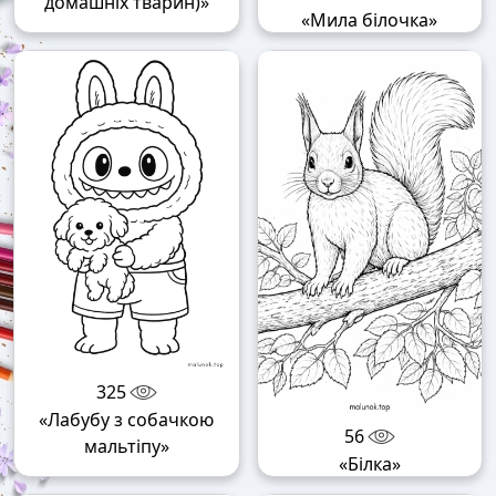
домашніх тварин)»
«Мила білочка»
325
«Лабубу з собачкою
56
мальтіпу»
«Білка»