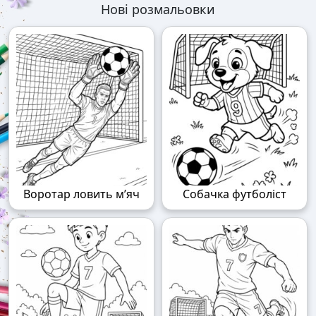
Нові розмальовки
Воротар ловить м’яч
Собачка футболіст