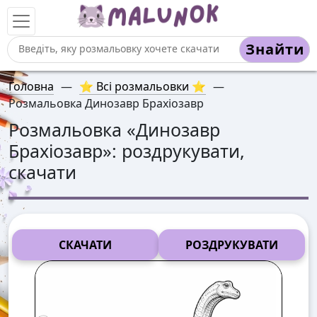
Знайти
Головна
—
⭐ Всі розмальовки ⭐
—
Розмальовка Динозавр Брахіозавр
Розмальовка «
Динозавр
Брахіозавр
»: роздрукувати,
скачати
СКАЧАТИ
РОЗДРУКУВАТИ