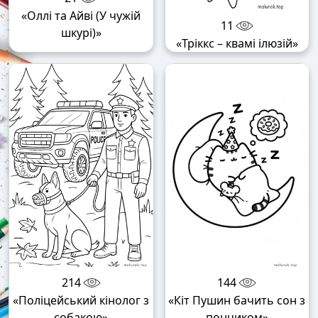
«Оллі та Айві (У чужій
11
шкурі)»
«Тріккс – квамі ілюзій»
214
144
«Поліцейський кінолог з
«Кіт Пушин бачить сон з
собакою»
пончиком»