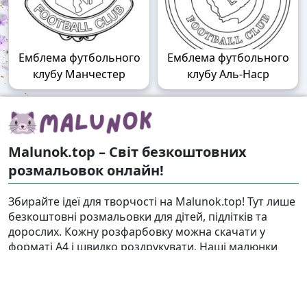
Емблема футбольного
Емблема футбольного
клубу Манчестер
клубу Аль-Наср
Malunok.top – Світ безкоштовних
розмальовок онлайн!
Збирайте ідеї для творчості на Malunok.top! Тут лише
безкоштовні розмальовки для дітей, підлітків та
дорослих. Кожну розфарбовку можна скачати у
форматі А4 і швидко роздрукувати. Наші малюнки
підходять і для гри, і для релаксу.
Знайти