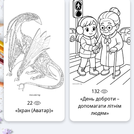
132
«День доброти –
22
допомагати літнім
«Ікран (Аватар)»
людям»