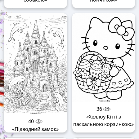
36
«Хеллоу Кітті з
40
пасхальною корзинкою»
«Підводний замок»