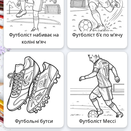
Футболіст набиває на
Футболіст б’є по м’ячу
коліні м’яч
Футбольні бутси
Футболіст Мессі