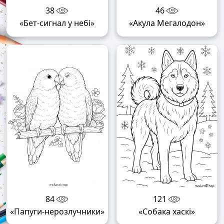
38
46
«Бет-сигнал у небі»
«Акула Мегалодон»
84
121
«Папуги-нерозлучники»
«Собака хаскі»