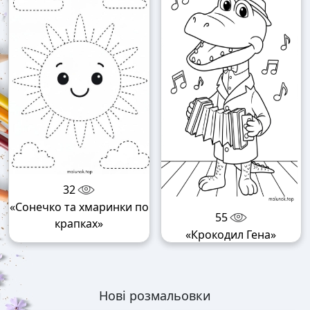
32
«Сонечко та хмаринки по
55
крапках»
«Крокодил Гена»
Нові розмальовки