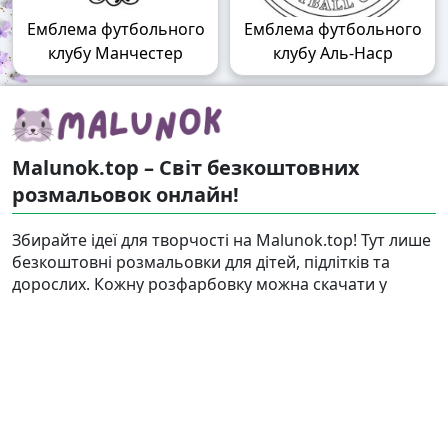
Емблема футбольного
Емблема футбольного
клубу Манчестер
клубу Аль-Наср
Malunok.top – Світ безкоштовних
розмальовок онлайн!
Збирайте ідеї для творчості на Malunok.top! Тут лише
безкоштовні розмальовки для дітей, підлітків та
дорослих. Кожну розфарбовку можна скачати у
форматі А4 і швидко роздрукувати. Наші малюнки
підходять і для гри, і для релаксу.
Знайти
Карта сайту