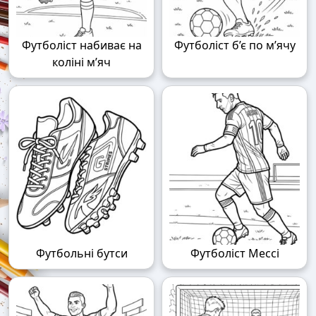
Футболіст набиває на
Футболіст б’є по м’ячу
коліні м’яч
Футбольні бутси
Футболіст Мессі