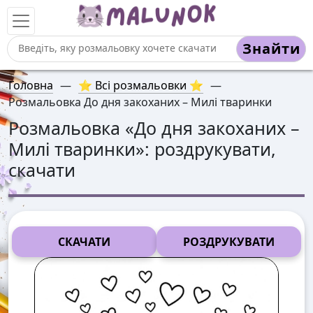
Знайти
Головна
—
⭐ Всі розмальовки ⭐
—
Розмальовка До дня закоханих – Милі тваринки
Розмальовка «
До дня закоханих –
Милі тваринки
»: роздрукувати,
скачати
СКАЧАТИ
РОЗДРУКУВАТИ