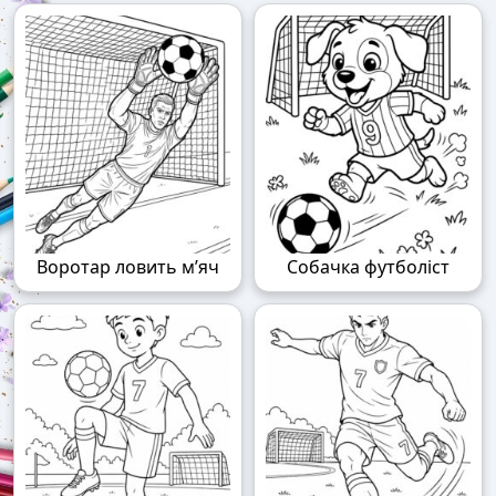
Воротар ловить м’яч
Собачка футболіст