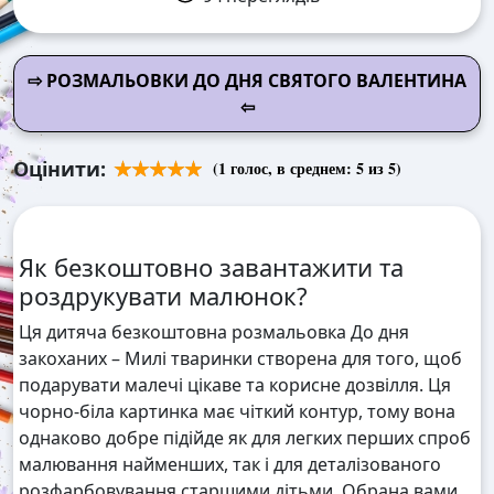
⇨ РОЗМАЛЬОВКИ ДО ДНЯ СВЯТОГО ВАЛЕНТИНА
⇦
Оцінити:
(
1
голос, в среднем:
5
из 5)
Як безкоштовно завантажити та
роздрукувати малюнок?
Ця дитяча безкоштовна розмальовка До дня
закоханих – Милі тваринки створена для того, щоб
подарувати малечі цікаве та корисне дозвілля. Ця
чорно-біла картинка має чіткий контур, тому вона
однаково добре підійде як для легких перших спроб
малювання найменших, так і для деталізованого
розфарбовування старшими дітьми. Обрана вами