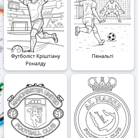
Футболіст Кріштіану
Пенальті
Роналду