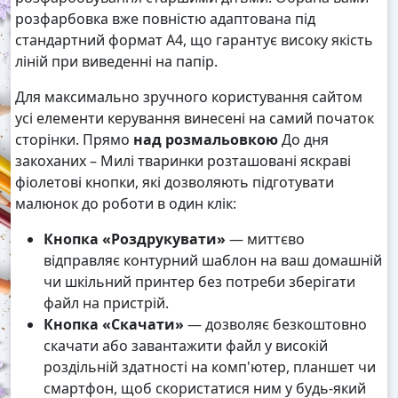
розфарбовка вже повністю адаптована під
стандартний формат А4, що гарантує високу якість
ліній при виведенні на папір.
Для максимально зручного користування сайтом
усі елементи керування винесені на самий початок
сторінки. Прямо
над розмальовкою
До дня
закоханих – Милі тваринки розташовані яскраві
фіолетові кнопки, які дозволяють підготувати
малюнок до роботи в один клік:
Кнопка «Роздрукувати»
— миттєво
відправляє контурний шаблон на ваш домашній
чи шкільний принтер без потреби зберігати
файл на пристрій.
Кнопка «Скачати»
— дозволяє безкоштовно
скачати або завантажити файл у високій
роздільній здатності на комп'ютер, планшет чи
смартфон, щоб скористатися ним у будь-який