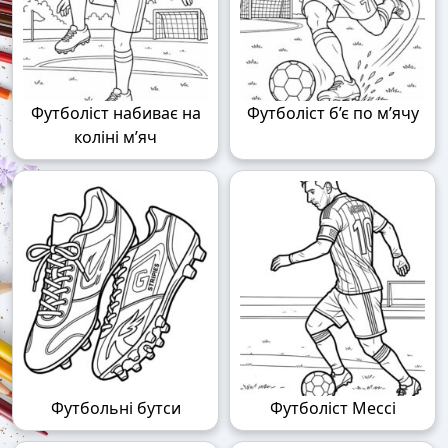
Футболіст набиває на
Футболіст б’є по м’ячу
коліні м’яч
Футбольні бутси
Футболіст Мессі