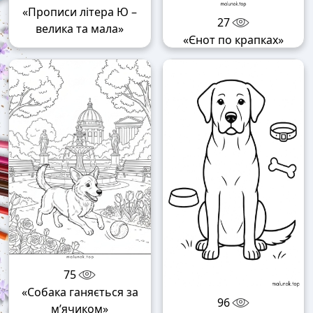
«Прописи літера Ю –
27
велика та мала»
«Єнот по крапках»
75
«Собака ганяється за
96
м’ячиком»