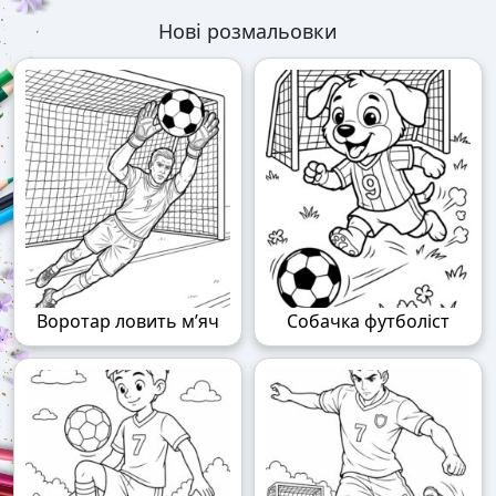
Нові розмальовки
Воротар ловить м’яч
Собачка футболіст