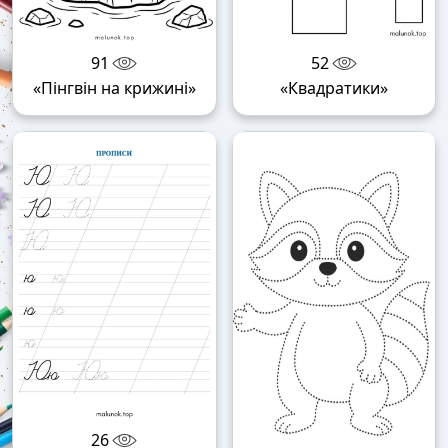
91
52
«Пінгвін на крижині»
«Квадратики»
26