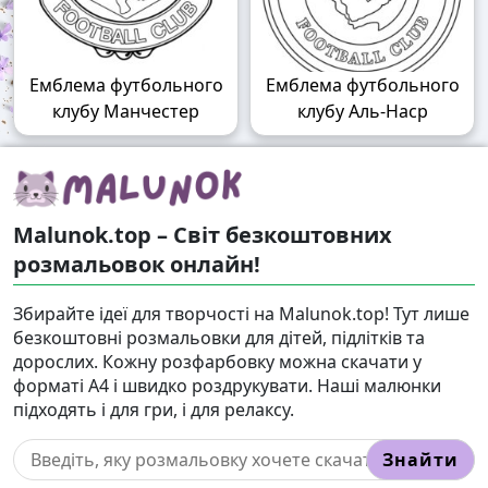
Емблема футбольного
Емблема футбольного
клубу Манчестер
клубу Аль-Наср
Malunok.top – Світ безкоштовних
розмальовок онлайн!
Збирайте ідеї для творчості на Malunok.top! Тут лише
безкоштовні розмальовки для дітей, підлітків та
дорослих. Кожну розфарбовку можна скачати у
форматі А4 і швидко роздрукувати. Наші малюнки
підходять і для гри, і для релаксу.
Знайти