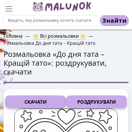
Знайти
Головна
—
⭐ Всі розмальовки ⭐
—
Розмальовка До дня тата – Кращій тато
Розмальовка «
До дня тата –
Кращій тато
»: роздрукувати,
скачати
СКАЧАТИ
РОЗДРУКУВАТИ