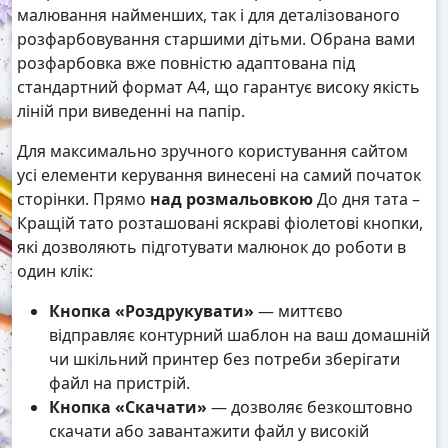
малювання найменших, так і для деталізованого
розфарбовування старшими дітьми. Обрана вами
розфарбовка вже повністю адаптована під
стандартний формат А4, що гарантує високу якість
ліній при виведенні на папір.
Для максимально зручного користування сайтом
усі елементи керування винесені на самий початок
сторінки. Прямо
над розмальовкою
До дня тата –
Кращій тато розташовані яскраві фіолетові кнопки,
які дозволяють підготувати малюнок до роботи в
один клік:
Кнопка «Роздрукувати»
— миттєво
відправляє контурний шаблон на ваш домашній
чи шкільний принтер без потреби зберігати
файл на пристрій.
Кнопка «Скачати»
— дозволяє безкоштовно
скачати або завантажити файл у високій