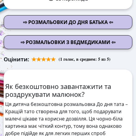
⇨ РОЗМАЛЬОВКИ ДО ДНЯ БАТЬКА ⇦
⇨ РОЗМАЛЬОВКИ З ВЕДМЕДИКАМИ ⇦
Оцінити:
(
1
голос, в среднем:
5
из 5)
Як безкоштовно завантажити та
роздрукувати малюнок?
Ця дитяча безкоштовна розмальовка До дня тата –
Кращій тато створена для того, щоб подарувати
малечі цікаве та корисне дозвілля. Ця чорно-біла
картинка має чіткий контур, тому вона однаково
добре підійде як для легких перших спроб