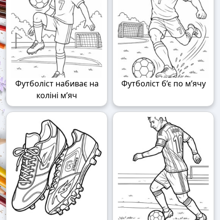
Футболіст набиває на
Футболіст б’є по м’ячу
коліні м’яч