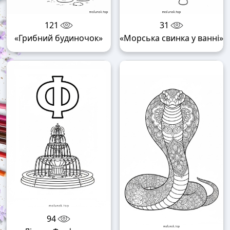
121
31
«Грибний будиночок»
«Морська свинка у ванні»
94