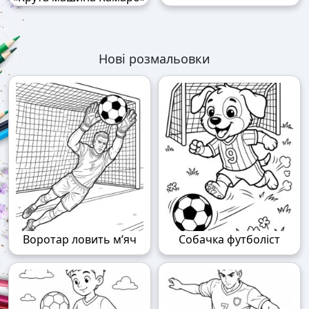
Нові розмальовки
Воротар ловить м’яч
Собачка футболіст