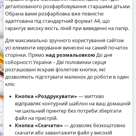
деталізованого розфарбовування старшими дітьми.
Обрана вами розфарбовка вже повністю
адаптована під стандартний формат А4, що
гарантує високу якість ліній при виведенні на папір.
Для максимально зручного користування сайтом
усі елементи керування винесені на самий початок
сторінки. Прямо
над розмальовкою
До дня
соборності України – Дві половинки серця
розташовані яскраві фіолетові кнопки, які
дозволяють підготувати малюнок до роботи в один
клік:
Кнопка «Роздрукувати»
— миттєво
відправляє контурний шаблон на ваш домашній
чи шкільний принтер без потреби зберігати
файл на пристрій.
Кнопка «Скачати»
— дозволяє безкоштовно
скачати або завантажити файл у високій