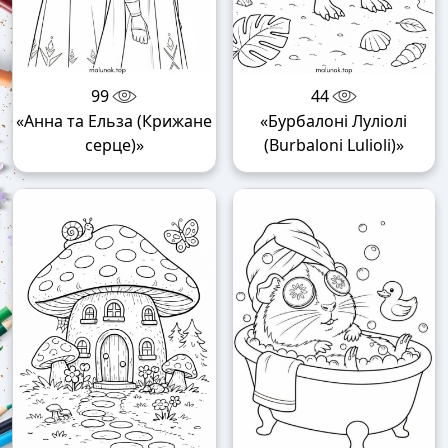
99
44
«Анна та Ельза (Крижане
«Бурбалоні Луліолі
серце)»
(Burbaloni Lulioli)»