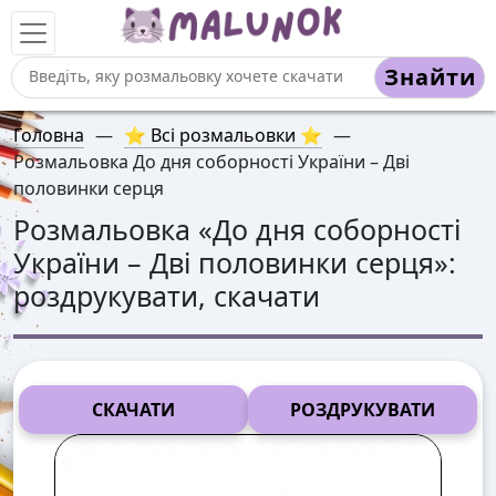
Знайти
Головна
—
⭐ Всі розмальовки ⭐
—
Розмальовка До дня соборності України – Дві
половинки серця
Розмальовка «
До дня соборності
України – Дві половинки серця
»:
роздрукувати, скачати
СКАЧАТИ
РОЗДРУКУВАТИ