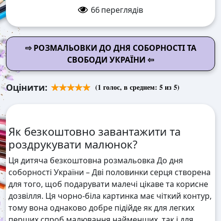
66
переглядів
⇨ РОЗМАЛЬОВКИ ДО ДНЯ СОБОРНОСТІ ТА
СВОБОДИ УКРАЇНИ ⇦
Оцінити:
(
1
голос, в среднем:
5
из 5)
Як безкоштовно завантажити та
роздрукувати малюнок?
Ця дитяча безкоштовна розмальовка До дня
соборності України – Дві половинки серця створена
для того, щоб подарувати малечі цікаве та корисне
дозвілля. Ця чорно-біла картинка має чіткий контур,
тому вона однаково добре підійде як для легких
перших спроб малювання найменших, так і для