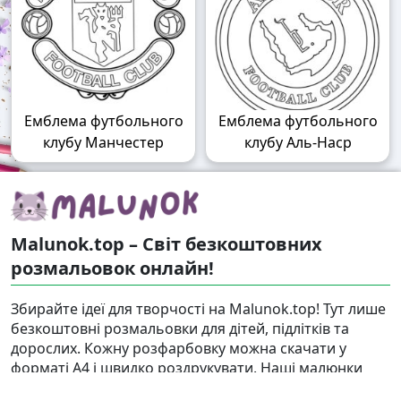
Емблема футбольного
Емблема футбольного
клубу Манчестер
клубу Аль-Наср
Malunok.top – Світ безкоштовних
розмальовок онлайн!
Збирайте ідеї для творчості на Malunok.top! Тут лише
безкоштовні розмальовки для дітей, підлітків та
дорослих. Кожну розфарбовку можна скачати у
форматі А4 і швидко роздрукувати. Наші малюнки
підходять і для гри, і для релаксу.