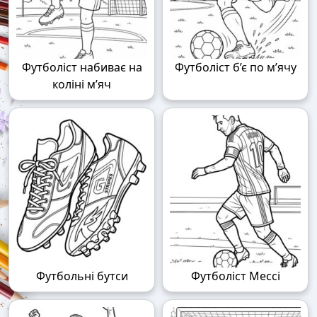
Футболіст набиває на
Футболіст б’є по м’ячу
коліні м’яч
Футбольні бутси
Футболіст Мессі