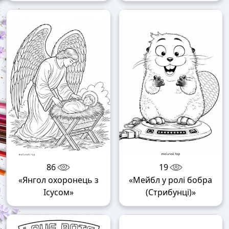
86
19
«Янгол охоронець з
«Мейбл у ролі бобра
Ісусом»
(Стрибунці)»