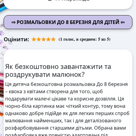
⇨ РОЗМАЛЬОВКИ ДО 8 БЕРЕЗНЯ ДЛЯ ДІТЕЙ ⇦
Оцінити:
(
1
голос, в среднем:
5
из 5)
Як безкоштовно завантажити та
роздрукувати малюнок?
Ця дитяча безкоштовна розмальовка До 8 березня
– квока з квітами створена для того, щоб
подарувати малечі цікаве та корисне дозвілля. Ця
чорно-біла картинка має чіткий контур, тому вона
однаково добре підійде як для легких перших спроб
малювання найменших, так і для деталізованого
розфарбовування старшими дітьми. Обрана вами
розфарбовка вже повністю адаптована під