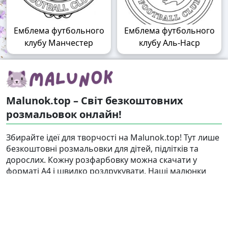
Емблема футбольного
Емблема футбольного
клубу Манчестер
клубу Аль-Наср
Malunok.top – Світ безкоштовних
розмальовок онлайн!
Збирайте ідеї для творчості на Malunok.top! Тут лише
безкоштовні розмальовки для дітей, підлітків та
дорослих. Кожну розфарбовку можна скачати у
форматі А4 і швидко роздрукувати. Наші малюнки
підходять і для гри, і для релаксу.
Знайти