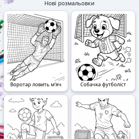
Нові розмальовки
Воротар ловить м’яч
Собачка футболіст