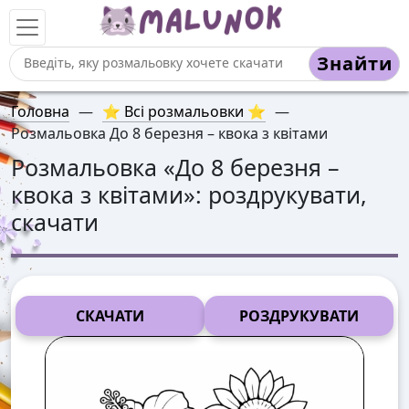
Знайти
Головна
—
⭐ Всі розмальовки ⭐
—
Розмальовка До 8 березня – квока з квітами
Розмальовка «
До 8 березня –
квока з квітами
»: роздрукувати,
скачати
СКАЧАТИ
РОЗДРУКУВАТИ