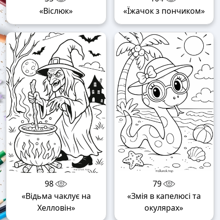
«Віслюк»
«Їжачок з пончиком»
98
79
«Відьма чаклує на
«Змія в капелюсі та
Хелловін»
окулярах»