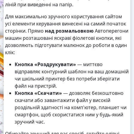
ліній при виведенні на папір.
Для максимально зручного користування сайтом
усі елементи керування винесені на самий початок
сторінки. Прямо
над розмальовкою
Автоперегони
машин розташовані яскраві фіолетові кнопки, які
дозволяють підготувати малюнок до роботи в один
клік:
Кнопка «Роздрукувати»
— миттєво
відправляє контурний шаблон на ваш домашній
чи шкільний принтер без потреби зберігати
файл на пристрій.
Кнопка «Скачати»
— дозволяє безкоштовно
скачати або завантажити файл у високій
роздільній здатності на комп'ютер, планшет чи
смартфон, щоб скористатися ним у будь-який
зручний час.
Обирайте зручний для вас спосіб, готуйте олівці,