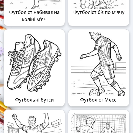
Футболіст набиває на
Футболіст б’є по м’ячу
коліні м’яч
Футбольні бутси
Футболіст Мессі