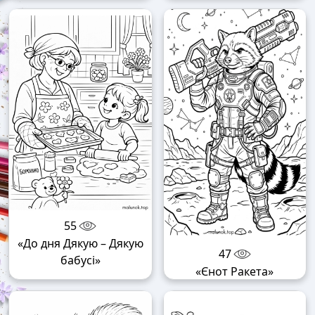
55
«До дня Дякую – Дякую
47
бабусі»
«Єнот Ракета»