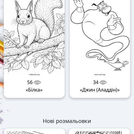
56
34
«Білка»
«Джин (Аладдін)»
Нові розмальовки