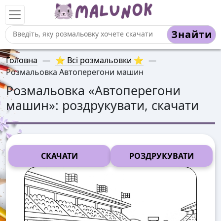
Знайти
Головна
—
⭐ Всі розмальовки ⭐
—
Розмальовка Автоперегони машин
Розмальовка «
Автоперегони
машин
»: роздрукувати, скачати
СКАЧАТИ
РОЗДРУКУВАТИ