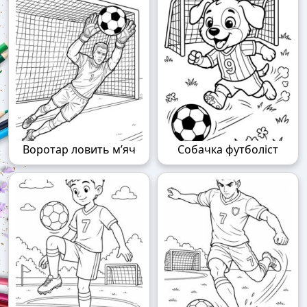
Воротар ловить м’яч
Собачка футболіст