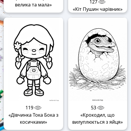
127
велика та мала»
«Кіт Пушин чарівник»
119
53
«Дівчинка Тока Бока з
«Крокодил, що
косичками»
вилуплюється з яйця»