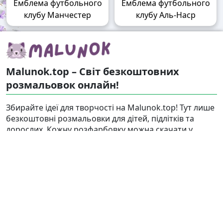
Емблема футбольного
Емблема футбольного
клубу Манчестер
клубу Аль-Наср
Malunok.top – Світ безкоштовних
розмальовок онлайн!
Збирайте ідеї для творчості на Malunok.top! Тут лише
безкоштовні розмальовки для дітей, підлітків та
дорослих. Кожну розфарбовку можна скачати у
форматі А4 і швидко роздрукувати. Наші малюнки
підходять і для гри, і для релаксу.
Знайти
Карта сайту
Правовласникам