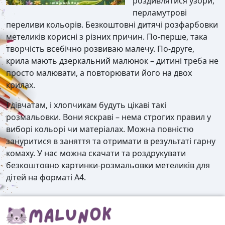
роздивлятися узори,
перламутрові
переливи кольорів. Безкоштовні дитячі розфарбовки
метеликів корисні з різних причин. По-перше, така
творчість всебічно розвиваю малечу. По-друге,
крила мають дзеркальний малюнок – дитині треба не
просто малювати, а повторювати його на двох
крилах.
І дівчатам, і хлопчикам будуть цікаві такі
розмальовки. Вони яскраві – нема строгих правил у
виборі кольорі чи матеріалах. Можна повністю
зануритися в заняття та отримати в результаті гарну
комаху. У нас можна скачати та роздрукувати
безкоштовно картинки-розмальовки метеликів для
дітей на форматі А4.