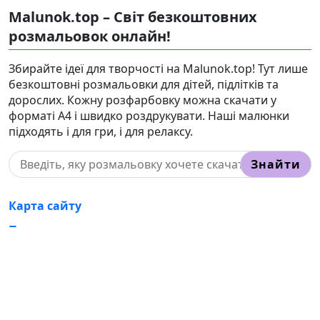
Malunok.top – Світ безкоштовних
розмальовок онлайн!
Збирайте ідеї для творчості на Malunok.top! Тут лише
безкоштовні розмальовки для дітей, підлітків та
дорослих. Кожну розфарбовку можна скачати у
форматі А4 і швидко роздрукувати. Наші малюнки
підходять і для гри, і для релаксу.
Знайти
Карта сайту
Правовласникам
Контакти
Корисні статті
Ⓒ 2025 - 2026 Ⓒ Malunok.top — кращий сайт, де
можна роздрукувати безкоштовно розмальовку на