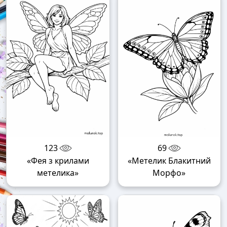
123
69
«Фея з крилами
«Метелик Блакитний
метелика»
Морфо»