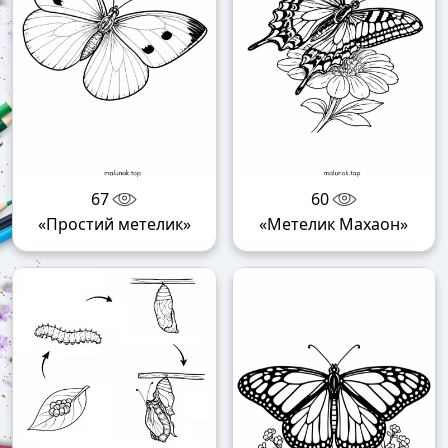
67
60
«Простий метелик»
«Метелик Махаон»