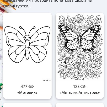
малювання, які проводить початкова школа чи
творчі гуртки.
477
128
«Метелик»
«Метелик Антистрес»