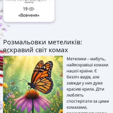
19
«Вовченя»
Розмальовки метеликів:
яскравий світ комах
Метелики – мабуть,
найяскравіші комахи
нашої країни. Є
безліч видів, але
завжди у них дуже
красиві крила. Діти
люблять
спостерігати за цими
комахами,