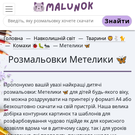
Знайти
Головна
—
Навколишній світ
—
Тварини 🦁🐇🐈
—
Комахи 🐞🐛🐜
—
Метелики 🦋
Розмальовки Метелики 🦋
Пропонуємо вашій увазі найкращі дитячі
розмальовки: Метелики 🦋 для дітей будь-якого віку,
які можна роздрукувати на принтері у форматі А4 або
безкоштовно скачати на свій пристрій. Наша велика
добірка контурних картинок та шаблонів для
розфарбовування чудово підійде як для корисного
дозвілля вдома чи в дитячому садку, так і для уроків