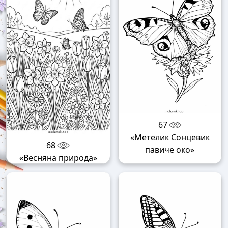
67
«Метелик Сонцевик
68
павиче око»
«Весняна природа»