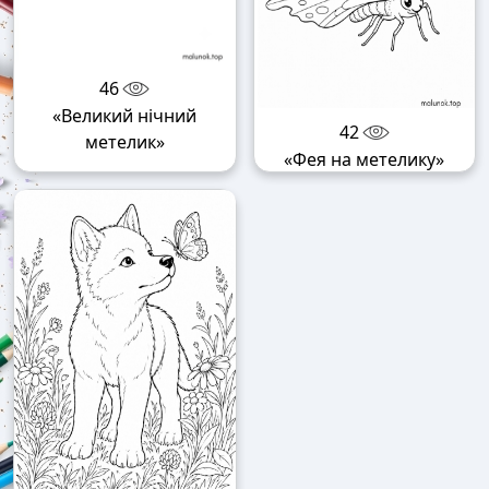
46
«Великий нічний
42
метелик»
«Фея на метелику»