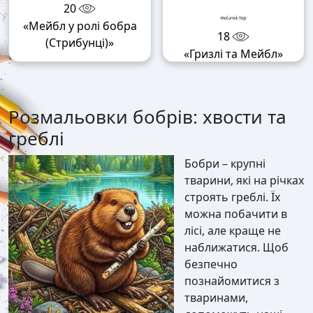
20
«Мейбл у ролі бобра
18
(Стрибунці)»
«Гризлі та Мейбл»
Розмальовки бобрів: хвости та
греблі
Бобри – крупні
тварини, які на річках
строять греблі. Їх
можна побачити в
лісі, але краще не
наближатися. Щоб
безпечно
познайомитися з
тваринами,