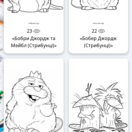
23
22
«Бобри Джордж та
«Бобер Джордж
Мейбл (Стрибунці)»
(Стрибунці)»