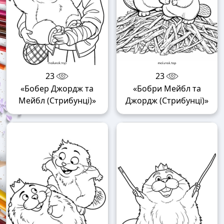
23
23
«Бобер Джордж та
«Бобри Мейбл та
Мейбл (Стрибунці)»
Джордж (Стрибунці)»