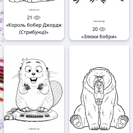
21
«Король бобер Джордж
20
(Стрибунці)»
«Злюки бобри»