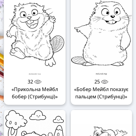
32
25
«Прикольна Мейбл
«Бобер Мейбл показує
бобер (Стрибунці)»
пальцем (Стрибунці)»