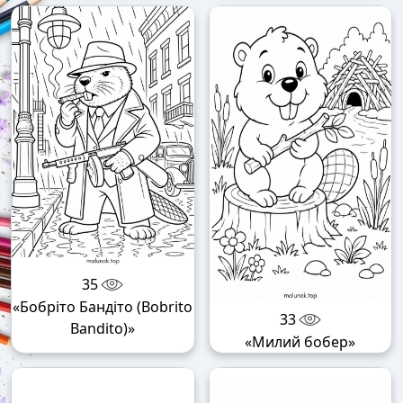
35
«Бобріто Бандіто (Bobrito
33
Bandito)»
«Милий бобер»