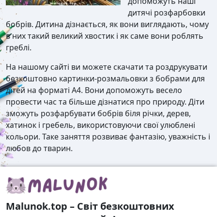
допоможуть наші
дитячі розфарбовки
бобрів. Дитина дізнається, як вони виглядають, чому
в них такий великий хвостик і як саме вони роблять
греблі.
На нашому сайті ви можете скачати та роздрукувати
безкоштовно картинки-розмальовки з бобрами для
дітей на форматі А4. Вони допоможуть весело
провести час та більше дізнатися про природу. Діти
зможуть розфарбувати бобрів біля річки, дерев,
хатинок і гребель, використовуючи свої улюблені
кольори. Таке заняття розвиває фантазію, уважність і
любов до тварин.
Malunok.top – Світ безкоштовних