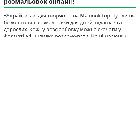
розмальовок онлайн!
Збирайте ідеї для творчості на Malunok.top! Тут лише
безкоштовні розмальовки для дітей, підлітків та
дорослих. Кожну розфарбовку можна скачати у
форматі А4 і швидко роздрукувати. Наші малюнки
підходять і для гри, і для релаксу.
Знайти
Карта сайту
Правовласникам
Контакти
Корисні статті
Ⓒ 2025 - 2026 Ⓒ Malunok.top — кращий сайт, де
можна роздрукувати безкоштовно розмальовку на
форматі А4, скачати розфарбовку для дітей та
дорослих