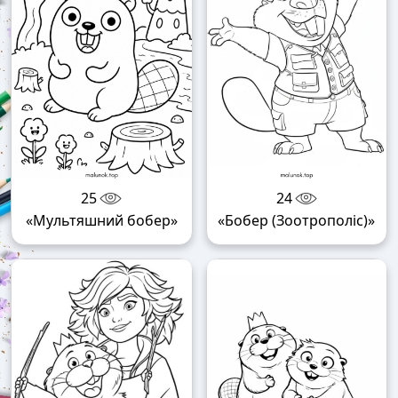
25
24
«Мультяшний бобер»
«Бобер (Зоотрополіс)»