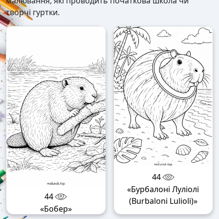
малювання, які проводить початкова школа чи
творчі гуртки.
44
«Бурбалоні Луліолі
44
(Burbaloni Lulioli)»
«Бобер»