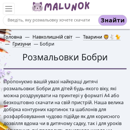
Знайти
Головна
—
Навколишній світ
—
Тварини 🦁🐇🐈
—
Гризуни
—
Бобри
Розмальовки Бобри
Пропонуємо вашій увазі найкращі дитячі
розмальовки: Бобри для дітей будь-якого віку, які
можна роздрукувати на принтері у форматі А4 або
безкоштовно скачати на свій пристрій. Наша велика
добірка контурних картинок та шаблонів для
розфарбовування чудово підійде як для корисного
дозвілля вдома чи в дитячому садку, так і для уроків