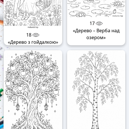
17
«Дерево – Верба над
18
озером»
«Дерево з гойдалкою»