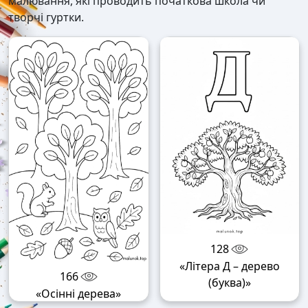
малювання, які проводить початкова школа чи
творчі гуртки.
128
«Літера Д – дерево
166
(буква)»
«Осінні дерева»