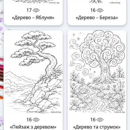
17
16
«Дерево – Яблуня»
«Дерево – Береза»
16
16
«Пейзаж з деревом»
«Дерево та струмок»