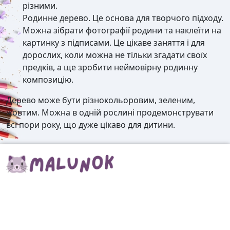
різними.
Родинне дерево. Це основа для творчого підходу.
Можна зібрати фотографії родини та наклеїти на
картинку з підписами. Це цікаве заняття і для
дорослих, коли можна не тільки згадати своїх
предків, а ще зробити неймовірну родинну
композицію.
Дерево може бути різнокольоровим, зеленим,
жовтим. Можна в одній рослині продемонструвати
всі пори року, що дуже цікаво для дитини.
Malunok.top – Світ безкоштовних
розмальовок онлайн!
Збирайте ідеї для творчості на Malunok.top! Тут лише