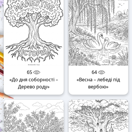
65
64
«До дня соборності –
«Весна – лебеді під
Дерево роду»
вербою»