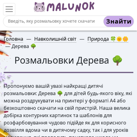
Знайти
Головна
—
Навколишній світ
—
Природа 🍀🌞🌼
—
Дерева 🌳
Розмальовки Дерева 🌳
Пропонуємо вашій увазі найкращі дитячі
розмальовки: Дерева 🌳 для дітей будь-якого віку, які
можна роздрукувати на принтері у форматі А4 або
безкоштовно скачати на свій пристрій. Наша велика
добірка контурних картинок та шаблонів для
розфарбовування чудово підійде як для корисного
дозвілля вдома чи в дитячому садку, так і для уроків