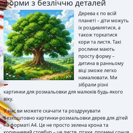
форми з безліччю деталей
Дерева є по всій
планеті – діти можуть
їх роздивлятися, а
також торкатися
кори та листя. Такі
рослини мають
просту форму –
дитина в ранньому
віці зможе легко
намалювати. Ми
зібрали різні
картинки для розмальовки для малюків будь-якого
віку.
У нас ви можете скачати та роздрукувати
безкоштовно картинки-розмальовки дерев для дітей
на форматі А4. Це не просто зелена крона та
коричневий стовбур – це листя, птахи, промені сонця