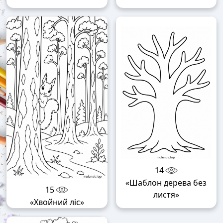
14
«Шаблон дерева без
15
листя»
«Хвойний ліс»